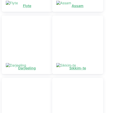
Flyte
Assam
Darjeeling
Sikkim-te