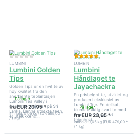
ENTER for
ENTER for
flere
flere
alternativer
alternativer
på Lumbini
på Lumbini
Golden
Håndlaget
Tips
te
Jayachackra
Det er ingen anmeldelser for dette produktet ennå.
Vurdering: 5 fra 5 st
LUMBINI
LUMBINI
Lumbini Golden
Lumbini
Tips
Håndlaget te
Jayachackra
Golden Tips er en hvit te av
høy kvalitet fra den
En prisbelønt te, utviklet og
anerkjente teplantasjen
På lager
produsert eksklusivt av
Lumbini Tea Valley i
Lumbini Tee. En delikat,
Deniyaya-regionen på Sri
fra EUR 29,95 *
På lager
blomsteraktig svart te med
Lanka. Denne utsøkte teen
Innhold: 0,05 kg (EUR 599,00 *
en mild smak og lavt
fra EUR 23,95 *
er utelukkend…
/ 1 kg)
teinnhold.
Innhold: 0,05 kg (EUR 479,00 *
/ 1 kg)