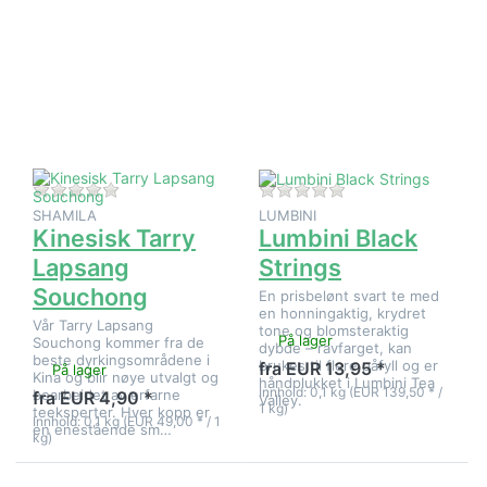
ENTER for
ENTER for
flere
flere
alternativer
alternativer
på Kinesisk
på Lumbini
Tarry
Black
Lapsang
Strings
Souchong
Det er ingen anmeldelser for dette produktet ennå.
Det er ingen anmeld
SHAMILA
LUMBINI
Kinesisk Tarry
Lumbini Black
Lapsang
Strings
Souchong
En prisbelønt svart te med
en honningaktig, krydret
Vår Tarry Lapsang
tone og blomsteraktig
På lager
Souchong kommer fra de
dybde – ravfarget, kan
beste dyrkingsområdene i
brukes til flere påfyll og er
fra EUR 13,95 *
På lager
Kina og blir nøye utvalgt og
håndplukket i Lumbini Tea
Innhold: 0,1 kg (EUR 139,50 * /
bearbeidet av erfarne
fra EUR 4,90 *
Valley.
1 kg)
teeksperter. Hver kopp er
Innhold: 0,1 kg (EUR 49,00 * / 1
en enestående sm…
kg)