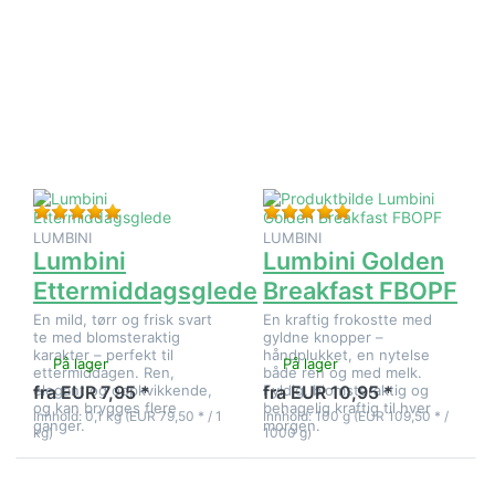
Trykk ENTER for
Trykk
flere alternativer
ENTER for
på Lumbini
flere
Ettermiddagsglede
alternativer
på Lumbini
Golden
Breakfast
FBOPF
Vurdering: 5 fra 5 stjerner. 1 Vurdering.
Vurdering: 5 fra 5 st
LUMBINI
LUMBINI
Lumbini
Lumbini Golden
Ettermiddagsglede
Breakfast FBOPF
En mild, tørr og frisk svart
En kraftig frokostte med
te med blomsteraktig
gyldne knopper –
karakter – perfekt til
håndplukket, en nytelse
På lager
På lager
ettermiddagen. Ren,
både ren og med melk.
elegant og oppkvikkende,
Fyldig, blomsteraktig og
fra EUR 7,95 *
fra EUR 10,95 *
og kan brygges flere
behagelig kraftig til hver
Innhold: 0,1 kg (EUR 79,50 * / 1
Innhold: 100 g (EUR 109,50 * /
ganger.
morgen.
kg)
1000 g)
Trykk
Trykk