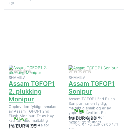
kg)
Trykk
Trykk
ENTER for
ENTER for
flere
flere
alternativer
alternativer
på Assam
på Assam
TGFOP1 2.
TGFOP1
plukking
Sonipur
Monipur
Det er ingen anmeldelser for dette produktet ennå.
Det er ingen anmeld
SHAMILA
SHAMILA
Assam TGFOP1
Assam TGFOP1
2. plukking
Sonipur
Monipur
Assam TGFOP1 2nd Flush
Sonipur har en fyldig,
Opplev den fyldige smaken
maltaktig smak og er av
På lager
av Assam TGFOP1 2nd
ypperste kvalitet. En
Flush Monipur. Te av høy
førsteklasses te for
fra EUR 6,90 *
På lager
kvalitet med maltaktig
hyggelige stunder.
Innhold: 0,1 kg (EUR 69,00 * / 1
aroma – en nytelse for
fra EUR 4,95 *
kg)