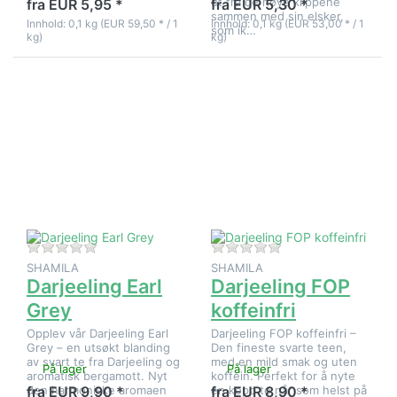
ut fra de høye klippene
fra EUR 5,95 *
fra EUR 5,30 *
sammen med sin elsker,
Innhold: 0,1 kg (EUR 59,50 * / 1
Innhold: 0,1 kg (EUR 53,00 * / 1
som ik…
kg)
kg)
Trykk
Trykk
ENTER for
ENTER for
flere
flere
alternativer
alternativer
på
på
Darjeeling
Darjeeling
Earl Grey
FOP
koffeinfri
Det er ingen anmeldelser for dette produktet ennå.
Det er ingen anmeld
SHAMILA
SHAMILA
Darjeeling Earl
Darjeeling FOP
Grey
koffeinfri
Opplev vår Darjeeling Earl
Darjeeling FOP koffeinfri –
Grey – en utsøkt blanding
Den fineste svarte teen,
av svart te fra Darjeeling og
med en mild smak og uten
På lager
På lager
aromatisk bergamott. Nyt
koffein. Perfekt for å nyte
den harmoniske aromaen
en kopp te når som helst på
fra EUR 9,90 *
fra EUR 8,90 *