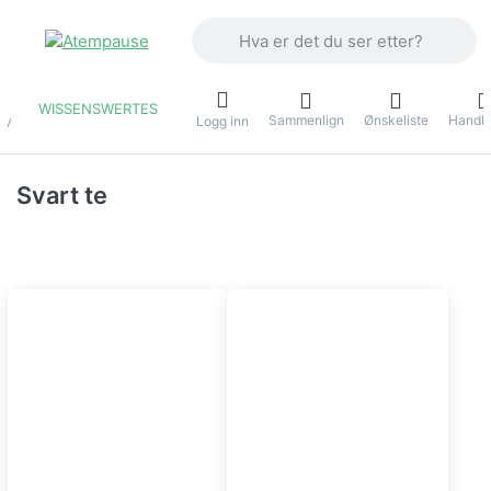
Skriv inn et søkeord. De første resulta
WISSENSWERTES
Sammenlign
Ønskeliste
Handle
ny
Logg inn
Svart te