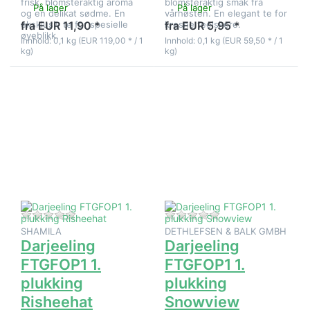
frisk, blomsteraktig aroma
blomsteraktig smak fra
På lager
På lager
og en delikat sødme. En
vårhøsten. En elegant te for
eksklusiv te for spesielle
kresne teelskere.
fra EUR 11,90 *
fra EUR 5,95 *
øyeblikk.
Innhold: 0,1 kg (EUR 119,00 * / 1
Innhold: 0,1 kg (EUR 59,50 * / 1
kg)
kg)
Trykk
Trykk
ENTER for
ENTER for
flere
flere
alternativer
alternativer
på
på
Darjeeling
Darjeeling
FTGFOP1 1.
FTGFOP1 1.
plukking
plukking
Risheehat
Snowview
Det er ingen anmeldelser for dette produktet ennå.
Det er ingen anmeld
SHAMILA
DETHLEFSEN & BALK GMBH
Darjeeling
Darjeeling
FTGFOP1 1.
FTGFOP1 1.
plukking
plukking
Risheehat
Snowview