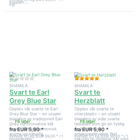
koppen.…
kg)
Trykk
Trykk
ENTER for
ENTER for
flere
flere
alternativer
alternativer
på Svart te
på Svart te
Earl Grey
Herzblatt
Blue Star
Det er ingen anmeldelser for dette produktet ennå.
Vurdering: 5 fra 5 st
SHAMILA
SHAMILA
Svart te Earl
Svart te
Grey Blue Star
Herzblatt
Opplev vår svarte te Earl
Opplev vår svarte te
Grey Blue Star – en utsøkt
«Herzblatt» – en utsøkt
blanding av tradisjonell Earl
blanding av edle svarte
På lager
På lager
Grey og innovative blå
teblader som gir en fyldig
toner. Nyt en harmonisk
og harmonisk
fra EUR 5,90 *
fra EUR 5,90 *
aroma og naturlig
smaksopplevelse. Nyt
Innhold: 0,1 kg (EUR 59,00 * / 1
Innhold: 0,1 kg (EUR 59,00 * / 1
teopplevels…
naturlig te-nydelse når som