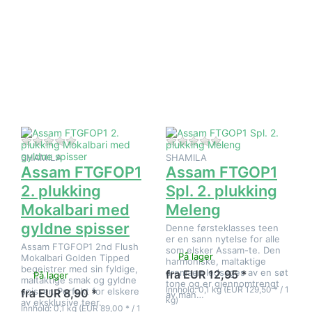
Trykk
Trykk
ENTER for
ENTER for
flere
flere
alternativer
alternativer
på Assam
på Assam
FTGFOP1
FTGOP1
2. plukking
Spl. 2.
Mokalbari
plukking
med
Meleng
gyldne
spisser
Det er ingen anmeldelser for dette produktet ennå.
Det er ingen anmeld
SHAMILA
SHAMILA
Assam FTGFOP1
Assam FTGOP1
2. plukking
Spl. 2. plukking
Mokalbari med
Meleng
gyldne spisser
Denne førsteklasses teen
er en sann nytelse for alle
Assam FTGFOP1 2nd Flush
som elsker Assam-te. Den
På lager
Mokalbari Golden Tipped
harmoniske, maltaktige
begeistrer med sin fyldige,
aromaen ledsages av en søt
fra EUR 12,95 *
På lager
maltaktige smak og gyldne
tone og er gjennomtrengt
Innhold: 0,1 kg (EUR 129,50 * / 1
spisser. Perfekt for elskere
fra EUR 8,90 *
av man…
kg)
av eksklusive teer.
Innhold: 0,1 kg (EUR 89,00 * / 1