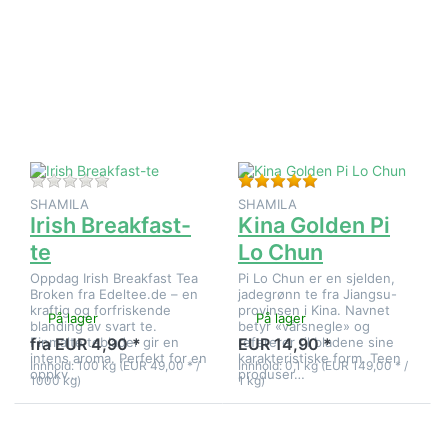
ENTER for
ENTER for
flere
flere
alternativer
alternativer
på Irish
på Kina
Breakfast-
Golden Pi
te
Lo Chun
Det er ingen anmeldelser for dette produktet ennå.
Vurdering: 5 fra 5 st
SHAMILA
SHAMILA
Irish Breakfast-
Kina Golden Pi
te
Lo Chun
Oppdag Irish Breakfast Tea
Pi Lo Chun er en sjelden,
Broken fra Edeltee.de – en
jadegrønn te fra Jiangsu-
kraftig og forfriskende
provinsen i Kina. Navnet
På lager
På lager
blanding av svart te.
betyr «vårsnegle» og
Finmalte teblader gir en
refererer til bladene sine
fra EUR 4,90 *
EUR 14,90 *
intens aroma. Perfekt for en
karakteristiske form. Teen
Innhold: 100 kg (EUR 49,00 * /
Innhold: 0,1 kg (EUR 149,00 * /
oppkv…
produser…
1000 kg)
1 kg)
Trykk
Trykk