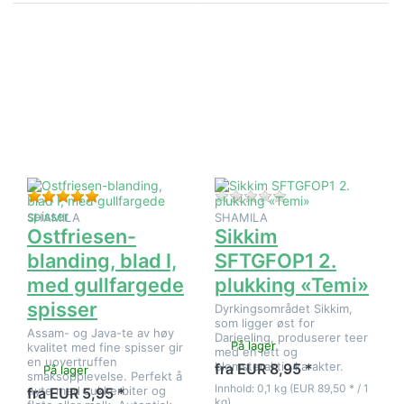
Trykk
Trykk
ENTER for
ENTER for
flere
flere
alternativer
alternativer
på
på Sikkim
Ostfriesen-
SFTGFOP1
blanding,
2. plukking
blad I, med
«Temi»
gullfargede
spisser
Vurdering: 5 fra 5 stjerner. 2 Vurderinger.
Det er ingen anmeld
SHAMILA
SHAMILA
Ostfriesen-
Sikkim
blanding, blad I,
SFTGFOP1 2.
med gullfargede
plukking «Temi»
spisser
Dyrkingsområdet Sikkim,
som ligger øst for
Assam- og Java-te av høy
Darjeeling, produserer teer
På lager
kvalitet med fine spisser gir
med en lett og
en uovertruffen
blomsteraktig karakter.
fra EUR 8,95 *
På lager
smaksopplevelse. Perfekt å
Innhold: 0,1 kg (EUR 89,50 * / 1
nyte med sukkerbiter og
fra EUR 5,95 *
kg)