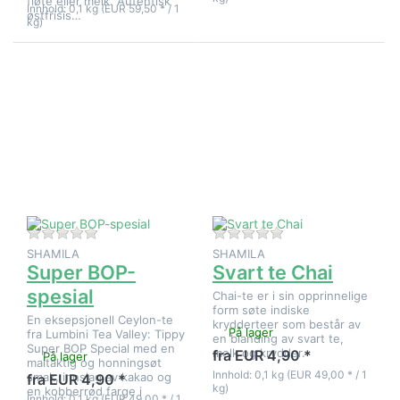
fløte eller melk. Autentisk
Innhold: 0,1 kg (EUR 59,50 * / 1
østfrisis…
kg)
Trykk
Trykk
ENTER for
ENTER for
flere
flere
alternativer
alternativer
på Super
på Svart te
BOP-
Chai
spesial
Det er ingen anmeldelser for dette produktet ennå.
Det er ingen anmeld
SHAMILA
SHAMILA
Super BOP-
Svart te Chai
spesial
Chai-te er i sin opprinnelige
form søte indiske
En eksepsjonell Ceylon-te
krydderteer som består av
På lager
fra Lumbini Tea Valley: Tippy
en blanding av svart te,
Super BOP Special med en
melk og krydder.
fra EUR 4,90 *
På lager
maltaktig og honningsøt
Innhold: 0,1 kg (EUR 49,00 * / 1
smak, innslag av kakao og
fra EUR 4,90 *
kg)
en kobberrød farge i
Innhold: 0,1 kg (EUR 49,00 * / 1