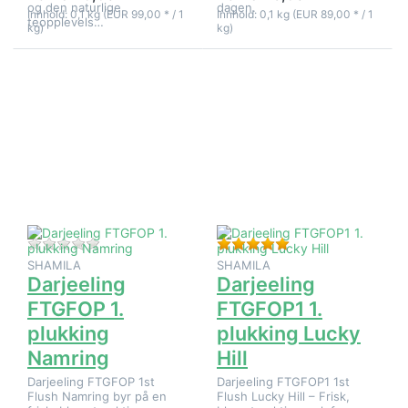
og den naturlige
dagen.
Innhold: 0,1 kg (EUR 99,00 * / 1
Innhold: 0,1 kg (EUR 89,00 * / 1
teopplevels…
kg)
kg)
Trykk
Trykk
ENTER for
ENTER for
flere
flere
alternativer
alternativer
på
på
Darjeeling
Darjeeling
FTGFOP 1.
FTGFOP1 1.
plukking
plukking
Namring
Lucky Hill
Det er ingen anmeldelser for dette produktet ennå.
Vurdering: 5 fra 5 st
SHAMILA
SHAMILA
Darjeeling
Darjeeling
FTGFOP 1.
FTGFOP1 1.
plukking
plukking Lucky
Namring
Hill
Darjeeling FTGFOP 1st
Darjeeling FTGFOP1 1st
Flush Namring byr på en
Flush Lucky Hill – Frisk,