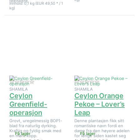
teelskere.
Innhold: 0,1 kg (EUR 49,50 * / 1
kg)
Trykk
Trykk
ENTER for
ENTER for
flere
flere
alternativer
alternativer
på Ceylon
på Ceylon
Greenfield-
Orange
operasjon
Pekoe –
Lover’s
Leap
Det er ingen anmeldelser for dette produktet ennå.
Det er ingen anmeld
SHAMILA
SHAMILA
Ceylon
Ceylon Orange
Greenfield-
Pekoe – Lover’s
operasjon
Leap
Grovt, uregelmessig BOP1-
Denne plantasjen fikk sitt
blad fra naturlig dyrking.
romantiske navn fordi en
Kraftig og fyldig smak med
dame fra den høyere adelen
På lager
På lager
en mørk kopp.
for lenge siden kastet seg