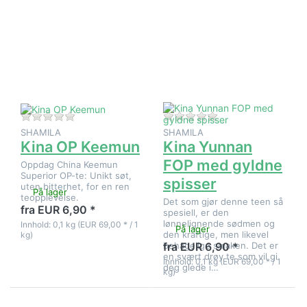
ENTER for
ENTER for
flere
flere
alternativer
alternativer
på Kina OP
på Kina
Keemun
Yunnan
FOP med
gyldne
spisser
Det er ingen anmeldelser for dette produktet ennå.
Det er ingen anmeld
SHAMILA
SHAMILA
Kina OP Keemun
Kina Yunnan
FOP med gyldne
Oppdag China Keemun
Superior OP-te: Unikt søt,
spisser
uten bitterhet, for en ren
På lager
teopplevelse.
Det som gjør denne teen så
fra EUR 6,90 *
spesiell, er den
lønnelignende sødmen og
Innhold: 0,1 kg (EUR 69,00 * / 1
På lager
den kraftige, men likevel
kg)
behagelige smaken. Det er
fra EUR 6,90 *
en svært drøy te som vil gi
Innhold: 0,1 kg (EUR 69,00 * / 1
deg glede i…
kg)