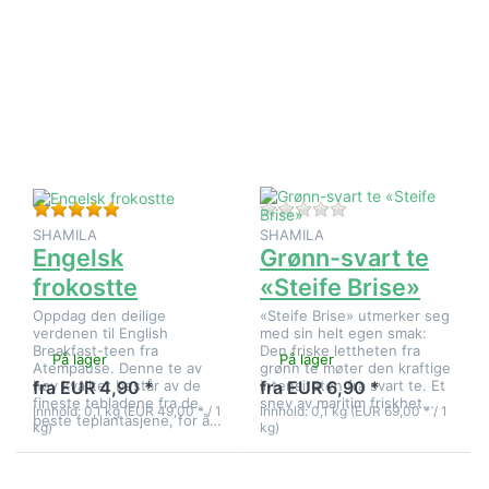
Trykk
Trykk
ENTER for
ENTER for
flere
flere
alternativer
alternativer
på Engelsk
på Grønn-
frokostte
svart te
«Steife
Brise»
Vurdering: 5 fra 5 stjerner. 1 Vurdering.
Det er ingen anmeld
SHAMILA
SHAMILA
Engelsk
Grønn-svart te
frokostte
«Steife Brise»
Oppdag den deilige
«Steife Brise» utmerker seg
verdenen til English
med sin helt egen smak:
Breakfast-teen fra
Den friske lettheten fra
På lager
På lager
Atempause. Denne te av
grønn te møter den kraftige
høy kvalitet består av de
intensiteten fra svart te. Et
fra EUR 4,90 *
fra EUR 6,90 *
fineste tebladene fra de
snev av maritim friskhet…
Innhold: 0,1 kg (EUR 49,00 * / 1
Innhold: 0,1 kg (EUR 69,00 * / 1
beste teplantasjene, for å…
kg)
kg)
Trykk
Trykk