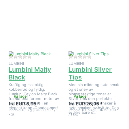
Trykk
Trykk
ENTER for
ENTER for
flere
flere
alternativer
alternativer
på Lumbini
på Lumbini
Malty
Silver Tips
Black
Det er ingen anmeldelser for dette produktet ennå.
Det er ingen anmeld
LUMBINI
LUMBINI
Lumbini Malty
Lumbini Silver
Black
Tips
Kraftig og maltaktig,
Med sin milde og søte smak
kobberrød og fyldig:
og et snev av
Lumbini Ceylon Malty Black
blomsteraktige toner er
På lager
På lager
fra Ruhuna forener noter av
Silver Tips den perfekte
honning og kakao i en
teen for alle som ønsker å
fra EUR 8,95 *
fra EUR 26,95 *
elegant kopp. Oppdag mer!
nyte smaken av hvit te. Den
Innhold: 0,1 kg (EUR 89,50 * / 1
Innhold: 0,05 kg (EUR 539,00 *
er ikke bare d…
kg)
/ 1 kg)