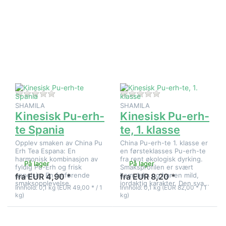
Trykk
Trykk
ENTER for
ENTER for
flere
flere
alternativer
alternativer
på Kinesisk
på Kinesisk
Pu-erh-te
Pu-erh-te,
Spania
1. klasse
Det er ingen anmeldelser for dette produktet ennå.
Det er ingen anmeld
SHAMILA
SHAMILA
Kinesisk Pu-erh-
Kinesisk Pu-erh-
te Spania
te, 1. klasse
Opplev smaken av China Pu
China Pu-erh-te 1. klasse er
Erh Tea Espana: En
en førsteklasses Pu-erh-te
harmonisk kombinasjon av
fra rent økologisk dyrking.
På lager
På lager
fyldig Pu-Erh og frisk
Smaksprofilen er svært
appelsin. En forførende
kompleks og har en mild,
fra EUR 4,90 *
fra EUR 8,20 *
smaksopplevelse.
jordaktig karakter. Den sva…
Innhold: 0,1 kg (EUR 49,00 * / 1
Innhold: 0,1 kg (EUR 82,00 * / 1
kg)
kg)
Trykk
Trykk