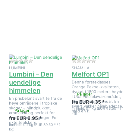
Trykk
Trykk
ENTER for
ENTER for
flere
flere
alternativer
alternativer
på Lumbini
på Melfort
– Den
OP1
uendelige
himmelen
Det er ingen anmeldelser for dette produktet ennå.
Det er ingen anmeld
LUMBINI
SHAMILA
Lumbini – Den
Melfort OP1
uendelige
Denne førsteklasses
Orange Pekoe-kvaliteten,
himmelen
dyrket i 1800 meters høyde
På lager
i Uda Pusselawa-området,
En prisbelønt svart te fra de
ble produsert i januar. En
fra EUR 4,35 *
høye områdene i tropiske
svært vakker nålebladet te
skoger – håndplukket,
Innhold: 0,1 kg (EUR 43,50 * / 1
På lager
med en r…
aromatisk og perfekt for
kg)
opptil fem brygginger. For
fra EUR 8,95 *
ekte teelskere.
Innhold: 0,1 kg (EUR 89,50 * / 1
kg)