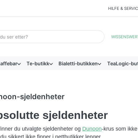
HILFE & SERVI
ord. De første resultatene vises automatisk etter hvert som du sk
WISSENSWER
affebar
Te-butikk
Bialetti-butikken
TeaLogic-bu
noon-sjeldenheter
solutte sjeldenheter
finner du utvalgte sjeldenheter og
Dunoon
-krus som ikke
u sikkert ikke finner i nettbutikker lenger.