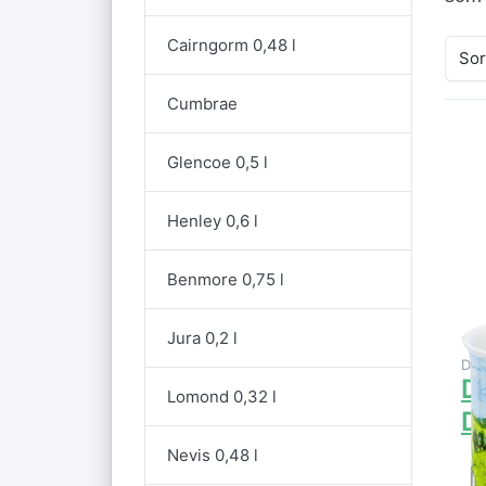
Cairngorm 0,48 l
Sor
Cumbrae
Glencoe 0,5 l
E
al
p
Henley 0,6 l
B
Benmore 0,75 l
Jura 0,2 l
DU
D
Lomond 0,32 l
D
Nevis 0,48 l