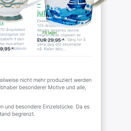
th II –
–
a-
jubileumsåret
et
Eksklusivt! I anledning
125-årsjubileet for Kieler
 70-årsjubileet
Woche lanseres denne
På lager
bestigelse blir
begrensede utgaven av
izabeth II den
Dunoon-kruset. Sørg for å
EUR 29,95 *
iske monarken
sikre deg ditt eksemplar
platinajubileum.
9,95 *
nå. Kieler Woc…
teilweise nicht mehr produziert werden
iebhaber besonderer Motive und alle,
nen und besondere Einzelstücke. Da es
stand begrenzt.