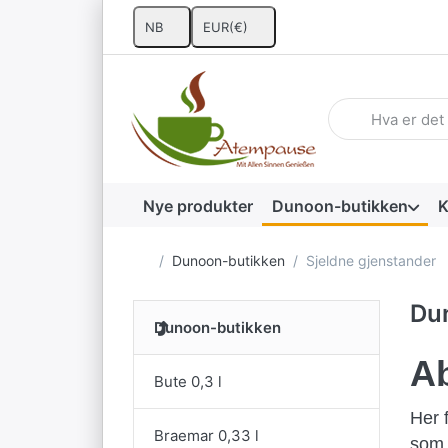
NB
EUR
(€)
Skriv inn et søke
Nye produkter
Dunoon-butikken
K
Startside
Dunoon-butikken
Sjeldne gjenstander
Du
Dunoon-butikken
Ab
Bute 0,3 l
Her 
Braemar 0,33 l
som d