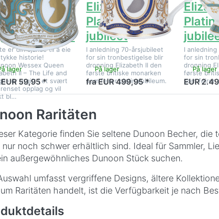
izabeth II –
Elizabeth II –
Elizabe
ivet og
Platina-
Platin
egjeringstiden
jubileet
jubile
te er din sjanse til å eie
I anledning 70-årsjubileet
I anledning
stykke historie!
for sin tronbestigelse blir
for sin tron
unoon Wessex Queen
dronning Elizabeth II den
dronning El
På lager
På lager
På lager
zabeth II – The Life and
første britiske monarken
første brit
gn» er utgitt i et svært
som feirer platinajubileum.
som feirer 
a EUR 59,95 *
fra EUR 499,95 *
EUR 2.49
renset opplag og vil
kt bl…
noon Raritäten
ieser Kategorie finden Sie seltene Dunoon Becher, die 
 nur noch schwer erhältlich sind. Ideal für Sammler, L
ein außergewöhnliches Dunoon Stück suchen.
Auswahl umfasst vergriffene Designs, ältere Kollektio
 um Raritäten handelt, ist die Verfügbarkeit je nach Be
duktdetails