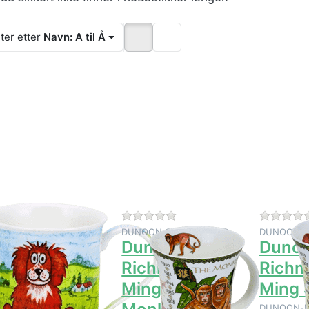
ter etter
Navn: A til Å
Trykk
Trykk
Trykk
NTER for
ENTER for
ENTER fo
flere
flere
flere
ternativer
alternativer
alternative
å Dunoon
på Dunoon
på Dunoo
ute Daft
Richmond
Richmond
Dogs
Ming Shu
Ming Shu
Monkey
Ox
Det er ingen anmeldelser for dette produktet ennå.
Det er ingen anmeldelser for
NOON CERAMICS LTD
DUNOON CERAMICS LTD
DUNOON C
unoon Bute
Dunoon
Duno
aft Dogs
Richmond
Rich
Ming Shu
Ming 
DUNOON-kr