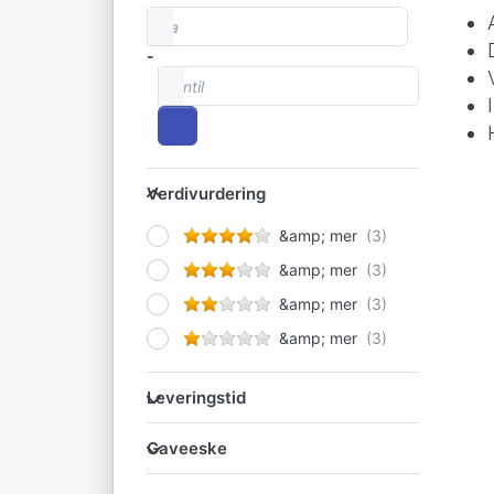
fra
Prisintervall
-
Inntil
Verdivurdering
Verdivurdering
&amp; mer
&amp; mer
&amp; mer
&amp; mer
Leveringstid
Leveringstid
Gaveeske
Gaveeske