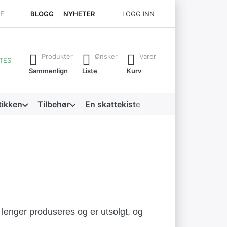
CE
BLOGG
NYHETER
LOGG INN
river. Trykk på Enter-tasten for å få opp alle resultatene.
Produkter
Ønsker
Varer
TES
Sammenlign
Liste
Kurv
tikken
Tilbehør
En skattekiste
 lenger produseres og er utsolgt, og