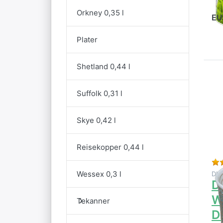
Orkney 0,35 l
EU
Plater
Shetland 0,44 l
T
al
Suffolk 0,31 l
Skye 0,42 l
E
re
Reisekopper 0,44 l
Wessex 0,3 l
DU
D
W
Tekanner
D