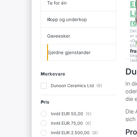
El
Te for én
L
Kopp og underkop
r
Det
Gaveesker
et 
«D
Eli
Rei
fr
Sjeldne gjenstander
beg
ras
Du
Merkevare
Merkevare
In d
Dunoon Ceramics Ltd
oder
Pris
die 
Pris
Die 
Inntil EUR 50,00
sich
Inntil EUR 75,00
Pro
Inntil EUR 2.500,00