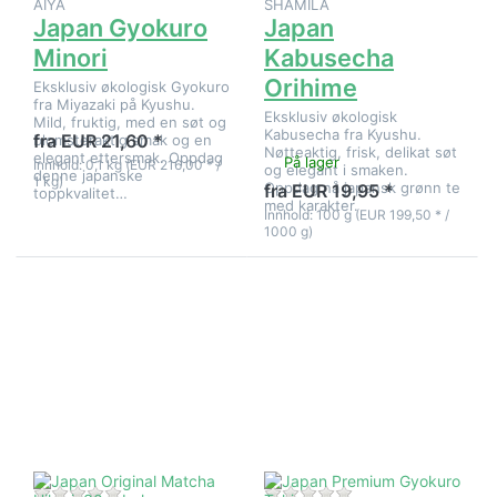
AIYA
SHAMILA
Japan Gyokuro
Japan
Minori
Kabusecha
Orihime
Eksklusiv økologisk Gyokuro
fra Miyazaki på Kyushu.
Eksklusiv økologisk
Mild, fruktig, med en søt og
Kabusecha fra Kyushu.
fra EUR 21,60 *
blomsteraktig smak og en
Nøtteaktig, frisk, delikat søt
elegant ettersmak. Oppdag
På lager
Innhold: 0,1 kg (EUR 216,00 * /
og elegant i smaken.
denne japanske
1 kg)
Oppdag nå japansk grønn te
fra EUR 19,95 *
toppkvalitet…
med karakter.
Innhold: 100 g (EUR 199,50 * /
1000 g)
Trykk
Trykk
ENTER for
ENTER for
flere
flere
alternativer
alternativer
på Japan
på Japan
Original
Premium
Matcha
Gyokuro
Hikari, 30
Tokiwa
g boks
Det er ingen anmeldelser for dette produktet ennå.
Det er ingen anmeld