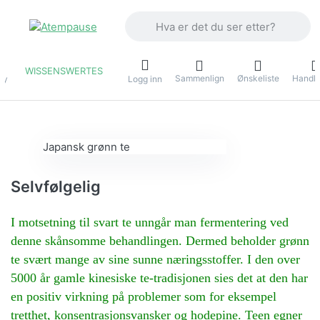
Skriv inn et søkeord. De første resulta
WISSENSWERTES
Sammenlign
Ønskeliste
Handle
ny
Logg inn
Japansk grønn te
Selvfølgelig
I motsetning til svart te unngår man fermentering ved
denne skånsomme behandlingen. Dermed beholder grønn
te svært mange av sine sunne næringsstoffer. I den over
5000 år gamle kinesiske te-tradisjonen sies det at den har
en positiv virkning på problemer som for eksempel
tretthet, konsentrasjonsvansker og hodepine. Teen egner