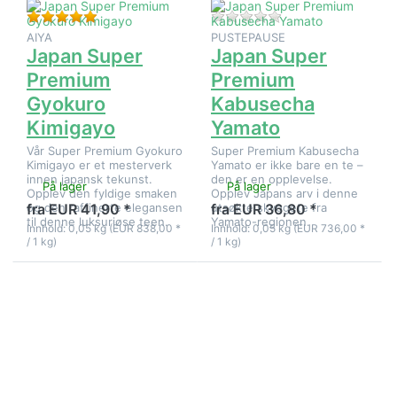
Vurdering: 5 fra 5 stjerner. 1 Vurdering.
Det er ingen anmeld
AIYA
PUSTEPAUSE
Japan Super
Japan Super
Premium
Premium
Gyokuro
Kabusecha
Kimigayo
Yamato
Vår Super Premium Gyokuro
Super Premium Kabusecha
Kimigayo er et mesterverk
Yamato er ikke bare en te –
innen japansk tekunst.
den er en opplevelse.
På lager
På lager
Opplev den fyldige smaken
Opplev Japans arv i denne
og den raffinerte elegansen
utsøkte skyggete fra
fra EUR 41,90 *
fra EUR 36,80 *
til denne luksuriøse teen.
Yamato-regionen.
Innhold: 0,05 kg (EUR 838,00 *
Innhold: 0,05 kg (EUR 736,00 *
/ 1 kg)
/ 1 kg)
Trykk
Trykk
ENTER for
ENTER for
flere
flere
alternativer
alternativer
på
på Kina En
Japansk
Shi Yu Lu
Sencha
Shimizu