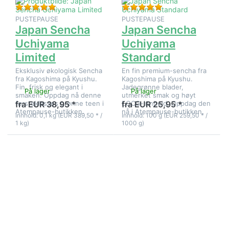
Vurdering: 5 fra 5 stjerner. 1 Vurdering.
Vurdering: 5 fra 5 st
PUSTEPAUSE
PUSTEPAUSE
Japan Sencha
Japan Sencha
Uchiyama
Uchiyama
Limited
Standard
Eksklusiv økologisk Sencha
En fin premium-sencha fra
fra Kagoshima på Kyushu.
Kagoshima på Kyushu.
Fin, frisk og elegant i
Jadegrønne blader,
På lager
På lager
smaken. Oppdag nå denne
utmerket smak og høyt
førsteklasses grønne teen i
EGCG-innhold. Oppdag den
fra EUR 38,95 *
fra EUR 25,95 *
Atempause-butikken.
nå i Atempause-butikken.
Innhold: 0,1 kg (EUR 389,50 * /
Innhold: 100 g (EUR 259,50 * /
1 kg)
1000 g)
Trykk
Trykk
ENTER for
ENTER for
flere
flere
alternativer
alternativer
på Japan
på Japan
Shincha
Shincha
Haruka
Kirisakura