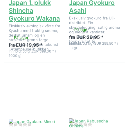
Japan 1. plukk
Japan Gyokuro
Shincha
Asahi
Gyokuro Wakana
Eksklusiv gyokuro fra Uji-
distriktet. Fin
Eksklusiv økologisk vårte fra
skyggelegging, søtlig aroma
På lager
Kyushu med fruktig sødme,
og elegant karakter.
delikat umami og en
Oppdag nå japansk
fra EUR 29,95 *
På lager
strålende grønn farge.
toppkvalitet te.
Innhold: 0,1 kg (EUR 299,50 * /
Oppdag nå japansk tekunst
fra EUR 19,95 *
1 kg)
i Atempause-butikken.
Innhold: 50 g (EUR 399,00 * /
1000 g)
Trykk
Trykk
ENTER for
ENTER for
flere
flere
alternativer
alternativer
på Japan
på Japan
Gyokuro
Kabusecha
Minori
Orihime
Det er ingen anmeldelser for dette produktet ennå.
Det er ingen anmeld