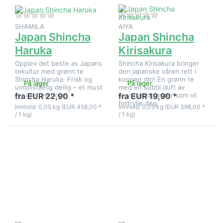
Det er ingen anmeldelser for dette produktet ennå.
Det er ingen anmeld
SHAMILA
AIYA
Japan Shincha
Japan Shincha
Haruka
Kirisakura
Opplev det beste av Japans
Shincha Kirisakura bringer
tekultur med grønn te
den japanske våren rett i
Shincha Haruka. Frisk og
koppen din! En grønn te
På lager
På lager
uimotståelig deilig – et must
med en subtil duft av
for alle teelskere.
kirsebærblomster som vil
fra EUR 22,90 *
fra EUR 19,90 *
fortrylle deg.
Innhold: 0,05 kg (EUR 458,00 *
Innhold: 0,05 kg (EUR 398,00 *
/ 1 kg)
/ 1 kg)
Trykk
Trykk
ENTER for
ENTER for
flere
flere
alternativer
alternativer
på Japan
på Japan
Super
Super
Premium
Premium
Gyokuro
Kabusecha
Kimigayo
Yamato