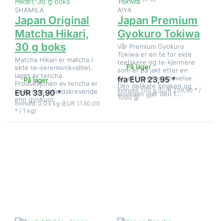
SHAMILA
AIYA
Japan Original
Japan Premium
Matcha Hikari,
Gyokuro Tokiwa
30 g boks
Vår Premium Gyokuro
Tokiwa er en te for ekte
Matcha Hikari er matcha i
teelskere og te-kjennere
På lager
ekte te-seremonikvalitet,
som er på jakt etter en
laget av tencha.
utsøkt smaksopplevelse.
fra EUR 23,95 *
På lager
Produksjonen av tencha er
Den delikate smaken og
Innhold: 100 g (EUR 239,50 * /
enda mer arbeidskrevende
EUR 33,90 *
aromaen gjør den t…
1000 g)
enn gyokuro:
Innhold: 0,03 kg (EUR 1.130,00
* / 1 kg)
Trykk
Trykk
ENTER for
ENTER for
flere
flere
alternativer
alternativer
på Japan
på Japan
Sencha
Sencha
Uchiyama
Uchiyama
Limited
Standard