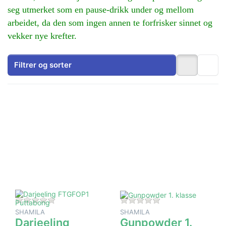
seg utmerket som en pause-drikk under og mellom
arbeidet, da den som ingen annen te forfrisker sinnet og
vekker nye krefter.
Filtrer og sorter
Trykk
Trykk
ENTER for
ENTER for
flere
flere
alternativer
alternativer
på
på
Darjeeling
Gunpowder
FTGFOP1
1. klasse
Puttabong
Det er ingen anmeldelser for dette produktet ennå.
Det er ingen anmeld
SHAMILA
SHAMILA
Darjeeling
Gunpowder 1.