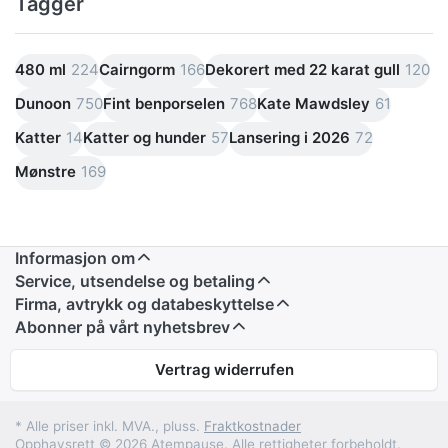
Tagger
480 ml
224
Cairngorm
166
Dekorert med 22 karat gull
120
Dunoon
750
Fint benporselen
768
Kate Mawdsley
61
Katter
14
Katter og hunder
57
Lansering i 2026
72
Mønstre
169
Informasjon om
Service, utsendelse og betaling
Firma, avtrykk og databeskyttelse
Abonner på vårt nyhetsbrev
Vertrag widerrufen
* Alle priser inkl. MVA., pluss.
Fraktkostnader
Opphavsrett © 2026 Atempause. Alle rettigheter forbeholdt.