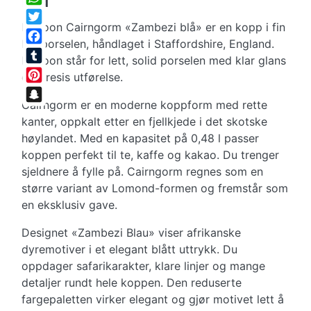
blå
WhatsApp
Dunoon Cairngorm «Zambezi blå» er en kopp i fin
Twitter
benporselen, håndlaget i Staffordshire, England.
Facebook
Dunoon står for lett, solid porselen med klar glans
Tumblr
og presis utførelse.
Pinterest
Cairngorm er en moderne koppform med rette
Snapchat
kanter, oppkalt etter en fjellkjede i det skotske
høylandet. Med en kapasitet på 0,48 l passer
koppen perfekt til te, kaffe og kakao. Du trenger
sjeldnere å fylle på. Cairngorm regnes som en
større variant av Lomond-formen og fremstår som
en eksklusiv gave.
Designet «Zambezi Blau» viser afrikanske
dyremotiver i et elegant blått uttrykk. Du
oppdager safarikarakter, klare linjer og mange
detaljer rundt hele koppen. Den reduserte
fargepaletten virker elegant og gjør motivet lett å