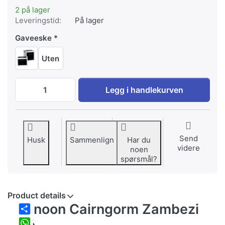
2 på lager
Leveringstid:
På lager
Gaveeske
Uten
Dunoon Cairngorm Zambezi blå til EUR 3
Legg i handlekurven
Send
Husk
Sammenlign
Har du
videre
noen
spørsmål?
Product details
Dunoon Cairngorm Zambezi
Share