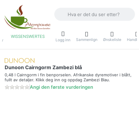
Skriv inn et søkeord. De første resulta
WISSENSWERTES
Sammenlign
Ønskeliste
Handle
ny
Logg inn
Dunoon Cairngorm Zambezi blå
0,48 l Cairngorm i fin benporselen. Afrikanske dyremotiver i blått,
fullt av detaljer. Klikk deg inn og oppdag Zambezi Blau.
Angi den første vurderingen