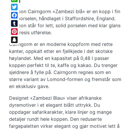
blå
WhatsApp
Dunoon Cairngorm «Zambezi blå» er en kopp i fin
Twitter
benporselen, håndlaget i Staffordshire, England.
Facebook
Dunoon står for lett, solid porselen med klar glans
Tumblr
og presis utførelse.
Pinterest
Cairngorm er en moderne koppform med rette
Snapchat
kanter, oppkalt etter en fjellkjede i det skotske
høylandet. Med en kapasitet på 0,48 l passer
koppen perfekt til te, kaffe og kakao. Du trenger
sjeldnere å fylle på. Cairngorm regnes som en
større variant av Lomond-formen og fremstår som
en eksklusiv gave.
Designet «Zambezi Blau» viser afrikanske
dyremotiver i et elegant blått uttrykk. Du
oppdager safarikarakter, klare linjer og mange
detaljer rundt hele koppen. Den reduserte
fargepaletten virker elegant og gjør motivet lett å