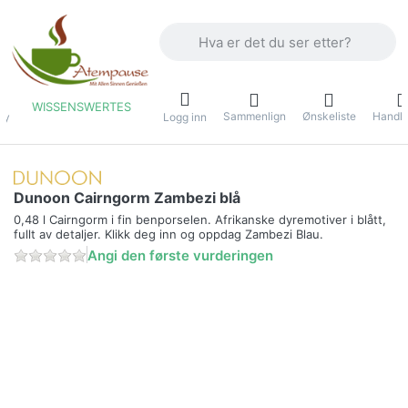
Skriv inn et søkeord. De første resulta
WISSENSWERTES
Sammenlign
Ønskeliste
Handle
ny
Logg inn
Dunoon Cairngorm Zambezi blå
0,48 l Cairngorm i fin benporselen. Afrikanske dyremotiver i blått,
fullt av detaljer. Klikk deg inn og oppdag Zambezi Blau.
Angi den første vurderingen