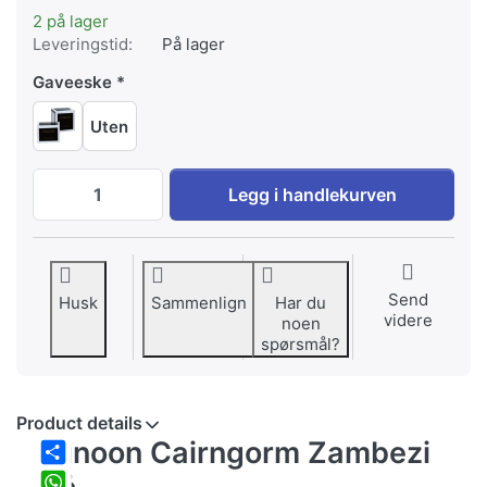
2 på lager
Leveringstid:
På lager
Gaveeske
Uten
Dunoon Cairngorm Zambezi blå til EUR 3
Legg i handlekurven
Send
Husk
Sammenlign
Har du
videre
noen
spørsmål?
Product details
Dunoon Cairngorm Zambezi
Share