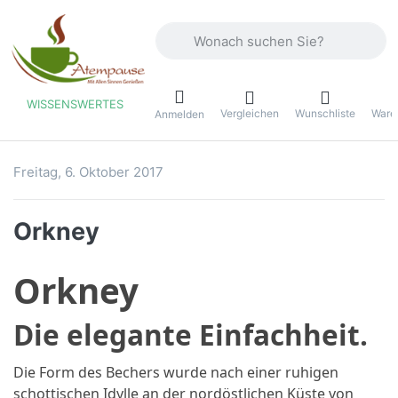
Geben Sie einen Suchbegriff ein. Währ
WISSENSWERTES
Vergleichen
Wunschliste
Ware
ü
Anmelden
Freitag, 6. Oktober 2017
Atempause
Orkney
Orkney
Die elegante Einfachheit.
Die Form des Bechers wurde nach einer ruhigen
schottischen Idylle an der nordöstlichen Küste von