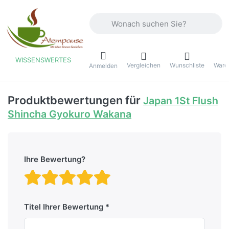
Geben Sie einen Suchbegriff ein. Währ
WISSENSWERTES
Vergleichen
Wunschliste
Ware
ü
Anmelden
Produktbewertungen für
Japan 1St Flush
Shincha Gyokuro Wakana
Ihre Bewertung?
Bewertung: 1 von 5 Stern
Bewertung: 2 von 5 St
Bewertung: 3 von 5 
Bewertung: 4 von 
Bewertung: 5 vo
Titel Ihrer Bewertung