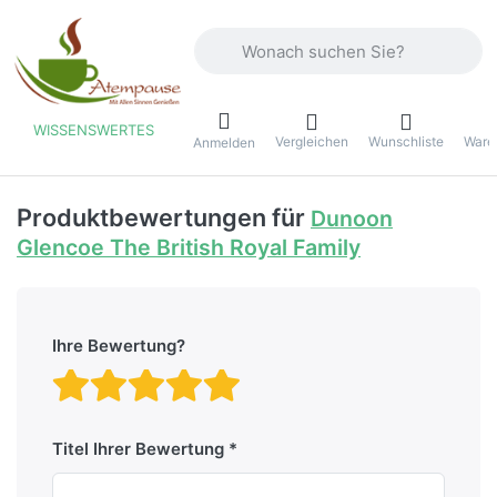
Geben Sie einen Suchbegriff ein. Währ
WISSENSWERTES
Vergleichen
Wunschliste
Ware
ü
Anmelden
Produktbewertungen für
Dunoon
Glencoe The British Royal Family
Ihre Bewertung?
Bewertung: 1 von 5 Stern
Bewertung: 2 von 5 St
Bewertung: 3 von 5 
Bewertung: 4 von 
Bewertung: 5 vo
Titel Ihrer Bewertung