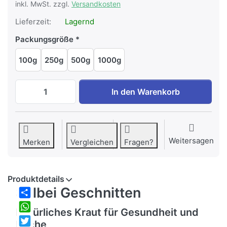
inkl. MwSt. zzgl.
Versandkosten
Lieferzeit:
Lagernd
Packungsgröße
100g
250g
500g
1000g
Salbei zu EUR 3,95, Menge 1. Packungsg
In den Warenkorb
Weitersagen
Merken
Vergleichen
Fragen?
Produktdetails
Salbei Geschnitten
Share
Natürliches Kraut für Gesundheit und
WhatsApp
Küche