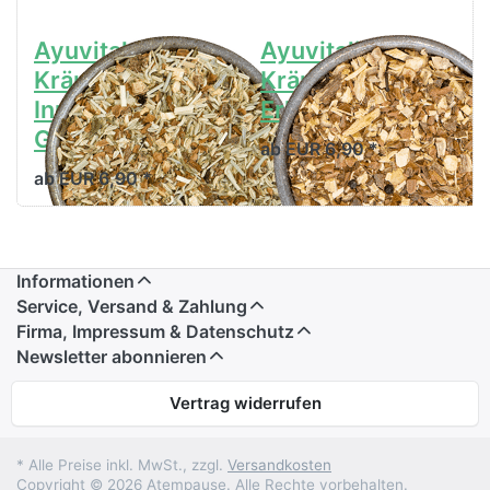
Ayuvitaler
Ayuvitalischer
Kräutertee
Kräutertee Gute
Innere
Erholung
Gelassenheit
ab EUR 6,90 *
ab EUR 6,90 *
Informationen
Service, Versand & Zahlung
Firma, Impressum & Datenschutz
Newsletter abonnieren
Vertrag widerrufen
* Alle Preise inkl. MwSt., zzgl.
Versandkosten
Copyright © 2026 Atempause. Alle Rechte vorbehalten.