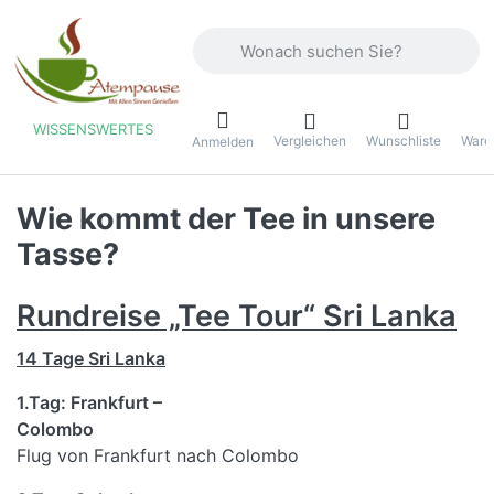
Geben Sie einen Suchbegriff ein. Währ
WISSENSWERTES
Vergleichen
Wunschliste
Ware
ü
Anmelden
Wie kommt der Tee in unsere
Tasse?
Rundreise „Tee Tour“ Sri Lanka
14 Tage Sri Lanka
1.Tag: Frankfurt –
Colomb
Flug von Frankfurt nach Colombo