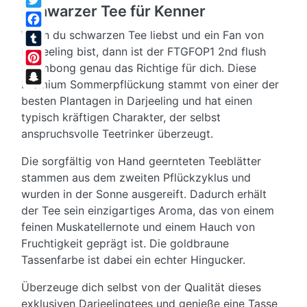
schwarzer Tee für Kenner
Twitter
Wenn du schwarzen Tee liebst und ein Fan von
Facebook
Darjeeling bist, dann ist der FTGFOP1 2nd flush
Tumblr
Selimbong genau das Richtige für dich. Diese
Pinterest
Premium Sommerpflückung stammt von einer der
Snapchat
besten Plantagen in Darjeeling und hat einen
typisch kräftigen Charakter, der selbst
anspruchsvolle Teetrinker überzeugt.
Die sorgfältig von Hand geernteten Teeblätter
stammen aus dem zweiten Pflückzyklus und
wurden in der Sonne ausgereift. Dadurch erhält
der Tee sein einzigartiges Aroma, das von einem
feinen Muskatellernote und einem Hauch von
Fruchtigkeit geprägt ist. Die goldbraune
Tassenfarbe ist dabei ein echter Hingucker.
Überzeuge dich selbst von der Qualität dieses
exklusiven Darjeelingtees und genieße eine Tasse