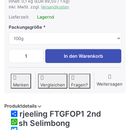
Inhalt: 0,1 kg (EUR 89,50 / 1 kg)
inkl. MwSt. zzgl.
Versandkosten
Lieferzeit:
Lagernd
Packungsgröße
Darjeeling FTGFOP1 2nd flush Selimbong
In den Warenkorb
Weitersagen
Merken
Vergleichen
Fragen?
Produktdetails
Darjeeling FTGFOP1 2nd
Share
flush Selimbong
WhatsApp