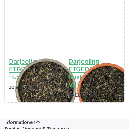
Darjeeling
Darjeeling
FTGFOP1 1st
FTGFOP1 2nd
flush Lucky Hill
flush Teesta
Valley
ab EUR 5,95 *
ab EUR 6,90 *
Informationen
Service, Versand & Zahlung