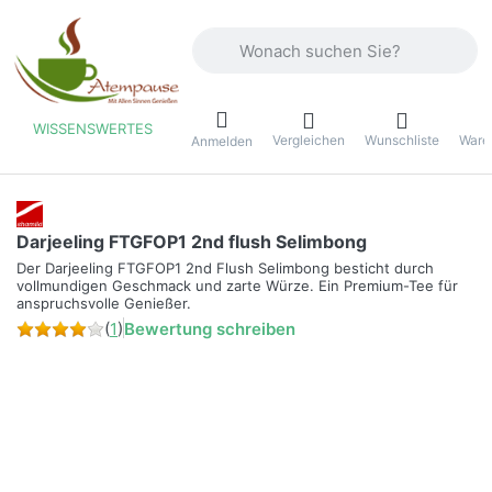
Geben Sie einen Suchbegriff ein. Währ
WISSENSWERTES
Vergleichen
Wunschliste
Ware
ü
Anmelden
Darjeeling FTGFOP1 2nd flush Selimbong
Der Darjeeling FTGFOP1 2nd Flush Selimbong besticht durch
vollmundigen Geschmack und zarte Würze. Ein Premium-Tee für
anspruchsvolle Genießer.
(
1
)
Bewertung schreiben