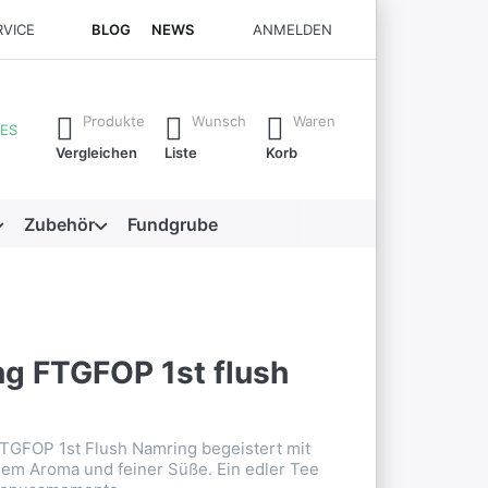
RVICE
BLOG
NEWS
ANMELDEN
rste Ergebnisse. Drücken Sie die Eingabetaste, um alle Ergebni
Produkte
Wunsch
Waren
ES
Vergleichen
Liste
Korb
Zubehör
Fundgrube
ng FTGFOP 1st flush
g
FTGFOP 1st Flush Namring begeistert mit
gem Aroma und feiner Süße. Ein edler Tee