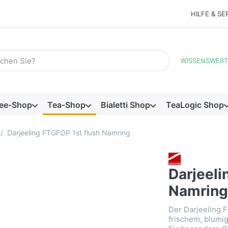
HILFE & SE
Suchbegriff ein. Während Sie tippen, erscheinen automatisch e
WISSENSWERT
ee-Shop
Tea-Shop
Bialetti Shop
TeaLogic Shop
Darjeeling FTGFOP 1st flush Namring
Darjeeli
Namrin
Der Darjeeling 
frischem, blumi