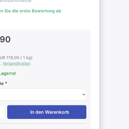
Genussmomente.
n Sie die erste Bewertung ab
,90
EUR 119,00 / 1 kg)
l.
Versandkosten
Lagernd
ße
Darjeeling FTGFOP 1st flush Namring zu EUR 11,90, Menge 
In den Warenkorb