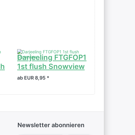
Darjeeling FTGFOP1
Darjeeling
sh
1st flush Snowview
SFTGFOP1
Flush Maka
ab EUR 8,95 *
ab EUR 8,90 *
Newsletter abonnieren