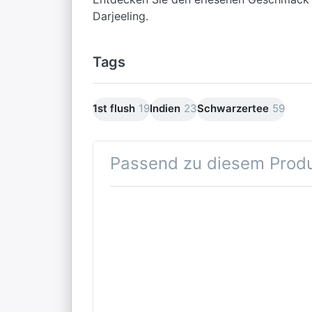
Darjeeling.
Tags
1st flush
19
Indien
23
Schwarzertee
59
Passend zu diesem Prod
Drücken
Sie
ENTER
für mehr
Optionen
zu
Darjeeling
FTGFOP1
Soom