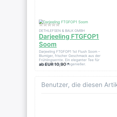
Zu diesem Produkt liegen noch k
DETHLEFSEN & BALK GMBH
Darjeeling FTGFOP1
Soom
Darjeeling FTGFOP1 1st Flush Soom –
Blumiger, frischer Geschmack aus der
Frühlingsernte. Ein eleganter Tee für
ab EUR 10,90 *
anspruchsvolle Teegenießer.
Benutzer, die diesen Art