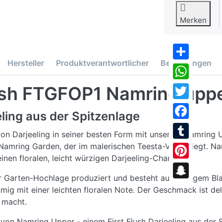
Merken
Hersteller
Produktverantwortlicher
Bewertungen
Share
WhatsApp
flush FTGFOP1 Namring upp
Twitter
eling aus der Spitzenlage
Facebook
on Darjeeling in seiner besten Form mit unserem Namring 
Namring Garden, der im malerischen Teesta-Valley liegt. Na
Tumblr
nen floralen, leicht würzigen Darjeeling-Charakter.
Pinterest
der Garten-Hochlage produziert und besteht aus tippigem Bl
Snapchat
ig mit einer leichten floralen Note. Der Geschmack ist del
 macht.
on Namring Upper - einem First Flush Darjeeling aus der S