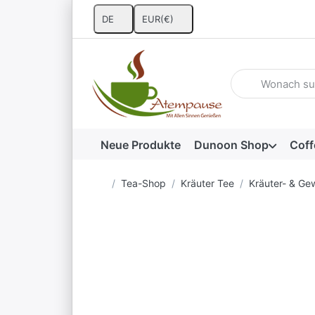
DE
EUR
(€)
Geben Sie einen 
Neue Produkte
Dunoon Shop
Coff
Startseite
Tea-Shop
Kräuter Tee
Kräuter- & Ge