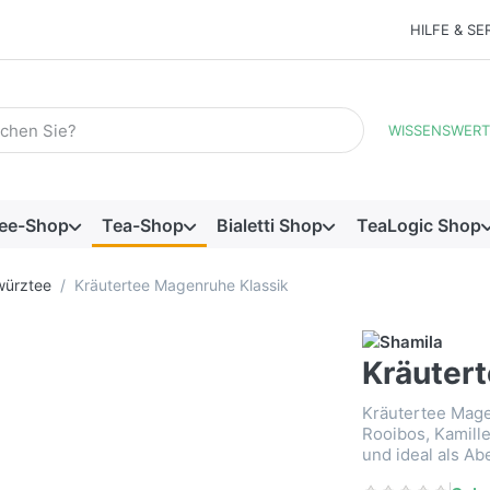
HILFE & SE
Suchbegriff ein. Während Sie tippen, erscheinen automatisch e
WISSENSWERT
ee-Shop
Tea-Shop
Bialetti Shop
TeaLogic Shop
würztee
Kräutertee Magenruhe Klassik
Kräuter
Kräutertee Mag
Rooibos, Kamille
und ideal als Ab