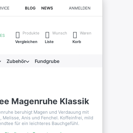
RVICE
BLOG
NEWS
ANMELDEN
rste Ergebnisse. Drücken Sie die Eingabetaste, um alle Ergebni
Produkte
Wunsch
Waren
ES
Vergleichen
Liste
Korb
Zubehör
Fundgrube
tee Magenruhe Klassik
enruhe beruhigt Magen und Verdauung mit
, Melisse, Anis und Fenchel. Koffeinfrei, mild
endtee für ein leichteres Bauchgefühl.