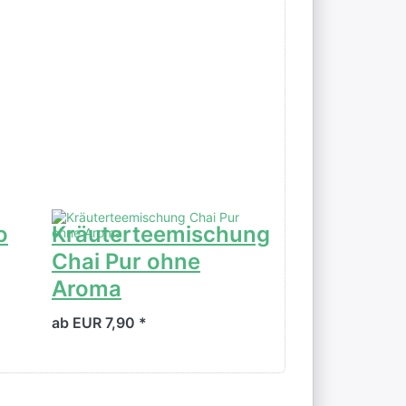
o
Kräuterteemischung
Teesieb
Chai Pur ohne
Edelstahlfi
Aroma
Große 4
ab EUR 7,90 *
EUR 8,99 *