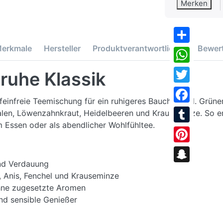
Merken
erkmale
Hersteller
Produktverantwortlicher
Bewer
Share
WhatsApp
ruhe Klassik
Twitter
feinfreie Teemischung für ein ruhigeres Bauchgefühl. Grüne
Facebook
len, Löwenzahnkraut, Heidelbeeren und Krauseminze. So en
 Essen oder als abendlicher Wohlfühltee.
Tumblr
Pinterest
nd Verdauung
Snapchat
, Anis, Fenchel und Krauseminze
ohne zugesetzte Aromen
und sensible Genießer