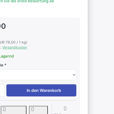
n Sie die erste Bewertung ab
90
EUR 79,00 / 1 kg)
l.
Versandkosten
Lagernd
ße
Kräutertee Magenruhe Klassik zu EUR 7,90, Menge 1. Pack
In den Warenkorb