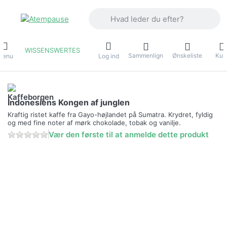
Indtast et søgeord. De første resultater
WISSENSWERTES
Sammenlign
Ønskeliste
Kur
Menu
Log ind
Indonesiens Kongen af junglen
Kraftig ristet kaffe fra Gayo-højlandet på Sumatra. Krydret, fyldig
og med fine noter af mørk chokolade, tobak og vanilje.
Vær den første til at anmelde dette produkt