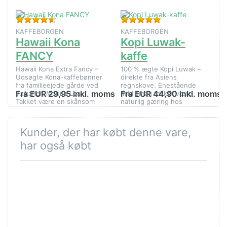
Bedømmelse: 4 fra 5 stjerner. 3 Anmeldelser.
Bedømmelse: 5 fra 5
KAFFEBORGEN
KAFFEBORGEN
Hawaii Kona
Kopi Luwak-
FANCY
kaffe
Hawaii Kona Extra Fancy –
100 % ægte Kopi Luwak –
Udsøgte Kona-kaffebønner
direkte fra Asiens
fra familieejede gårde ved
regnskove. Enestående
Fra EUR 29,95 inkl. moms
Fra EUR 44,90 inkl. moms
vulkanen Mauna Loa.
mild smag takket være
Takket være en skånsom
naturlig gæring hos
forarbejdning er kaffen
vildtlevende vildkatte.
særdeles aroma…
Vegansk | Begrænset
udgave.…
Kunder, der har købt denne vare,
har også købt