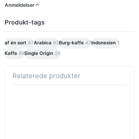
Anmeldelser
Produkt-tags
af én sort
47
Arabica
63
Burg-kaffe
47
Indonesien
1
Kaffe
69
Single Origin
29
Relaterede produkter
Tryk på
Tryk på
ENTER for
ENTER for
flere
flere
muligheder
muligheder
på Hawaii
på Kopi
Kona
Luwak-
FANCY
kaffe