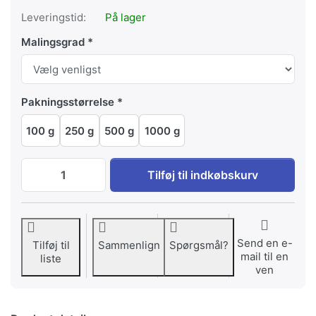
Leveringstid:
På lager
Malingsgrad
Pakningsstørrelse
100 g
250 g
500 g
1000 g
Indonesiens Kongen af junglen til EUR 5,
Tilføj til indkøbskurv
Send en e-
Tilføj til
Sammenlign
Spørgsmål?
mail til en
liste
ven