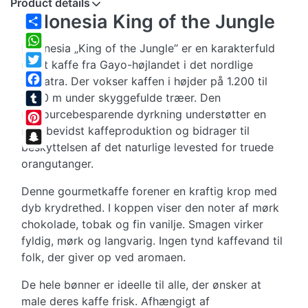
Product details
Indonesia King of the Jungle
Share
Indonesia „King of the Jungle“ er en karakterfuld
WhatsApp
ristet kaffe fra Gayo-højlandet i det nordlige
Twitter
Sumatra. Der vokser kaffen i højder på 1.200 til
Facebook
1.600 m under skyggefulde træer. Den
ressourcebesparende dyrkning understøtter en
Tumblr
miljøbevidst kaffeproduktion og bidrager til
Pinterest
beskyttelsen af det naturlige levested for truede
Snapchat
orangutanger.
Denne gourmetkaffe forener en kraftig krop med
dyb krydrethed. I koppen viser den noter af mørk
chokolade, tobak og fin vanilje. Smagen virker
fyldig, mørk og langvarig. Ingen tynd kaffevand til
folk, der giver op ved aromaen.
De hele bønner er ideelle til alle, der ønsker at
male deres kaffe frisk. Afhængigt af