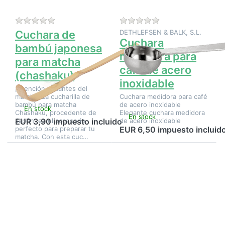
matcha
inoxidable
(chashaku)
Aún no hay opiniones sobre este producto.
Aún no hay opinione
Cuchara de
DETHLEFSEN & BALK, S.L.
Cuchara
bambú japonesa
medidora para
para matcha
café de acero
(chashaku)
inoxidable
¡Atención, amantes del
matcha! La cucharilla de
Cuchara medidora para café
bambú para matcha
de acero inoxidable
En stock
Chashaku, procedente de
Elegante cuchara medidora
En stock
Japón, es el accesorio
de acero inoxidable
EUR 3,90 impuesto incluido
perfecto para preparar tu
EUR 6,50 impuesto incluid
matcha. Con esta cuc…
Pulse
Pulse
ENTER
ENTER
para ver
para ver
más
más
opciones
opciones
en
en
Cuchara
Cucharada
medidora:
de té
una taza
«One