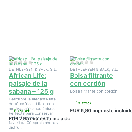
Pulse
Pulse
ENTER
ENTER
para ver
para ver
más
más
opciones
opciones
en
en Bolsa
African
filtrante
Life:
con
paisaje
cordón
de la
sabana –
125 g
Aún no hay opiniones sobre este producto.
Aún no hay opinione
DETHLEFSEN & BALK, S.L.
DETHLEFSEN & BALK, S.L.
African Life:
Bolsa filtrante
paisaje de la
con cordón
sabana – 125 g
Bolsa filtrante con cordón
Descubre la elegante lata
En stock
de té «African Life», con
motivos africanos únicos.
EUR 6,90 impuesto incluid
En stock
Perfecta para conservar
todo el aroma de tu té
EUR 7,95 impuesto incluido
favorito. ¡Cómprala ahora y
disfru…