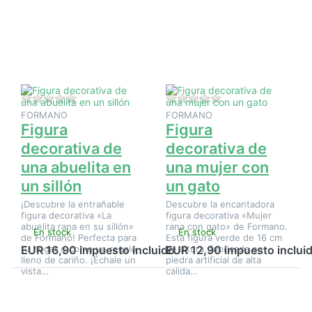
más
más
opciones
opciones
en Figura
en Figura
decorativa
decorativa
de una
de una
abuelita
mujer con
en un
un gato
sillón
Aún no hay opiniones sobre este producto.
Aún no hay opinione
FORMANO
FORMANO
Figura
Figura
decorativa de
decorativa de
una abuelita en
una mujer con
un sillón
un gato
¡Descubre la entrañable
Descubre la encantadora
figura decorativa «La
figura decorativa «Mujer
abuelita rana en su sillón»
rana con gato» de Formano.
En stock
En stock
de Formano! Perfecta para
Esta figura verde de 16 cm
tu hogar o como un regalo
de altura, fabricada en
EUR 16,90 impuesto incluido
EUR 12,90 impuesto inclui
lleno de cariño. ¡Échale un
piedra artificial de alta
vista…
calida…
Pulse
Pulse
ENTER
ENTER
para ver
para ver