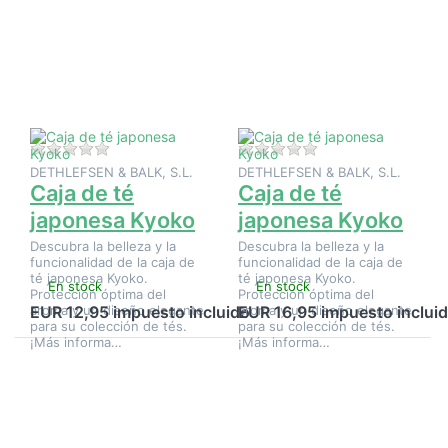
más
más
opciones
opciones
en Caja
en Caja
de té
de té
japonesa
japonesa
Kyoko
Kyoko
Aún no hay opiniones sobre este producto.
Aún no hay opinione
DETHLEFSEN & BALK, S.L.
DETHLEFSEN & BALK, S.L.
Caja de té
Caja de té
japonesa Kyoko
japonesa Kyoko
Descubra la belleza y la
Descubra la belleza y la
funcionalidad de la caja de
funcionalidad de la caja de
té japonesa Kyoko.
té japonesa Kyoko.
En stock
En stock
Protección óptima del
Protección óptima del
aroma y un diseño elegante
aroma y un diseño elegante
EUR 12,95 impuesto incluido
EUR 16,95 impuesto inclui
para su colección de tés.
para su colección de tés.
¡Más informa…
¡Más informa…
Pulse
Pulse
ENTER
ENTER
para ver
para ver
más
más
opciones
opciones
en Caja
en Caja