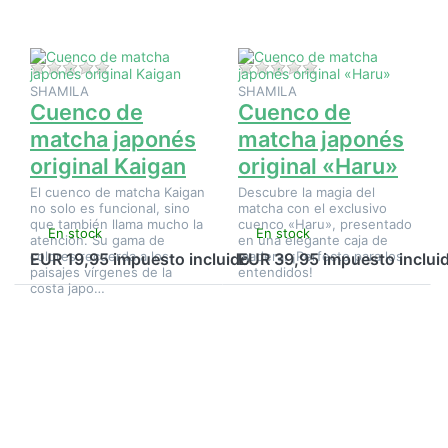
matcha
matcha
japonés
japonés
original
original
Kaigan
«Haru»
Aún no hay opiniones sobre este producto.
Aún no hay opinione
SHAMILA
SHAMILA
Cuenco de
Cuenco de
matcha japonés
matcha japonés
original Kaigan
original «Haru»
El cuenco de matcha Kaigan
Descubre la magia del
no solo es funcional, sino
matcha con el exclusivo
que también llama mucho la
cuenco «Haru», presentado
En stock
En stock
atención. Su gama de
en una elegante caja de
colores recuerda a los
madera. ¡Perfecto para los
EUR 19,95 impuesto incluido
EUR 39,95 impuesto inclui
paisajes vírgenes de la
entendidos!
costa japo…
Pulse
Pulse
ENTER
ENTER
para ver
para ver
más
más
opciones
opciones
en
en
Cuenco
Cuenco
de
japonés
matcha
para