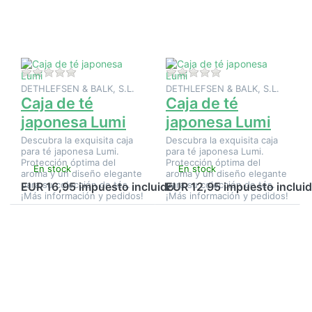
de té
de té
japonesa
japonesa
Lumi
Lumi
Aún no hay opiniones sobre este producto.
Aún no hay opinione
DETHLEFSEN & BALK, S.L.
DETHLEFSEN & BALK, S.L.
Caja de té
Caja de té
japonesa Lumi
japonesa Lumi
Descubra la exquisita caja
Descubra la exquisita caja
para té japonesa Lumi.
para té japonesa Lumi.
Protección óptima del
Protección óptima del
En stock
En stock
aroma y un diseño elegante
aroma y un diseño elegante
para su colección de tés.
para su colección de tés.
EUR 16,95 impuesto incluido
EUR 12,95 impuesto inclui
¡Más información y pedidos!
¡Más información y pedidos!
Pulse
Pulse
ENTER
ENTER
para ver
para ver
más
más
opciones
opciones
en Caja
en
de té
Colador
japonesa
de acero
Masari
inoxidable