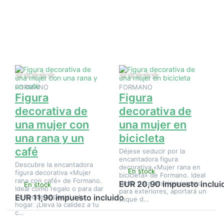
más
más
opciones
opciones
en Figura
en Figura
decorativa
decorativa
de una
de una
mujer con
mujer en
una rana y
bicicleta
un café
Aún no hay opiniones sobre este producto.
Aún no hay opinione
FORMANO
FORMANO
Figura
Figura
decorativa de
decorativa de
una mujer con
una mujer en
una rana y un
bicicleta
café
Déjese seducir por la
encantadora figura
Descubre la encantadora
decorativa «Mujer rana en
En stock
figura decorativa «Mujer
bicicleta» de Formano. Ideal
rana con café» de Formano.
tanto para interiores como
EUR 20,90 impuesto inclui
En stock
Ideal como regalo o para dar
para exteriores, aportará un
un toque especial a tu
EUR 11,90 impuesto incluido
toque d…
hogar. ¡Lleva la calidez a tu
c…