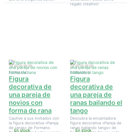
regalo creativo!
Pulse
Pulse
ENTER
ENTER
para ver
para ver
más
más
opciones
opciones
en Figura
en Figura
decorativa
decorativa
de una
de una
pareja de
pareja de
novios
ranas
con forma
bailando
de rana
el tango
Aún no hay opiniones sobre este producto.
Aún no hay opinione
FORMANO
FORMANO
Figura
Figura
decorativa de
decorativa de
una pareja de
una pareja de
novios con
ranas bailando el
forma de rana
tango
Cautive a sus invitados con
Descubra la encantadora
la figura decorativa «Pareja
figura decorativa «Pareja de
de ranas» de Formano.
ranas bailando tango» de
En stock
En stock