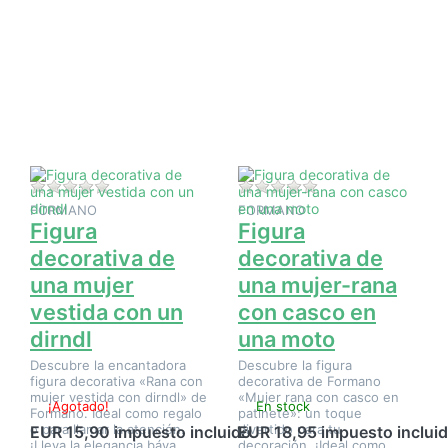
Pulse
Pulse
ENTER
ENTER
para ver
para ver
más
más
opciones
opciones
en Figura
en Figura
decorativa
decorativa
de una
de una
mujer
mujer-rana
vestida
con casco
con un
en una
dirndl
moto
Aún no hay opiniones sobre este producto.
Aún no hay opinione
FORMANO
FORMANO
Figura
Figura
decorativa de
decorativa de
una mujer
una mujer-rana
vestida con un
con casco en
dirndl
una moto
Descubre la encantadora
Descubre la figura
figura decorativa «Rana con
decorativa de Formano
mujer vestida con dirndl» de
«Mujer rana con casco en
¡Agotado!
En stock
Formano. Ideal como regalo
patinete»: un toque
o para llamar la atención.
divertido para tu
EUR 15,90 impuesto incluido
EUR 18,95 impuesto inclui
¡Lleva la elegancia báva…
decoración. ¡Ideal como