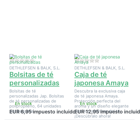
Pulse ENTER
Pulse
para ver más
ENTER
opciones en
para ver
Bolsitas de té
más
personalizadas
opciones
en Caja
de té
japonesa
Amaya
Aún no hay opiniones sobre este producto.
Aún no hay opinione
DETHLEFSEN & BALK, S.L.
DETHLEFSEN & BALK, S.L.
Bolsitas de té
Caja de té
personalizadas
japonesa Amaya
Bolsitas de té
Descubra la exclusiva caja
personalizadas Jap. Bolsitas
de té japonesa Amaya.
de té personalizadas de
Protección perfecta del
En stock
En stock
polipropileno, 64 unidades
aroma y un diseño elegante
por paquete
para los amantes del té.
EUR 6,95 impuesto incluido
EUR 12,95 impuesto inclui
¡Descúbralo ahora!
Pulse
Pulse
ENTER
ENTER
para ver
para ver