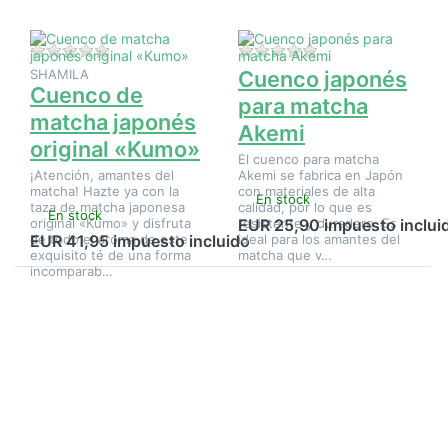
japonés
matcha
original
Akemi
«Kumo»
Aún no hay opiniones sobre este producto.
Aún no hay opinione
SHAMILA
Cuenco japonés
Cuenco de
para matcha
matcha japonés
Akemi
original «Kumo»
El cuenco para matcha
¡Atención, amantes del
Akemi se fabrica en Japón
matcha! Hazte ya con la
con materiales de alta
En stock
taza de matcha japonesa
calidad, por lo que es
En stock
original «Kumo» y disfruta
resistente y duradero. Es
EUR 25,90 impuesto inclui
de todo el aroma de este
ideal para los amantes del
EUR 41,95 impuesto incluido
exquisito té de una forma
matcha que v…
incomparab…
Pulse
Pulse
ENTER
ENTER
para ver
para ver
más
más
opciones
opciones
en
en Figura
Escobilla
decorativa
para
de rana
matcha
camarero