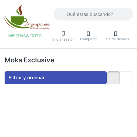
Introduzca un término de búsqueda. Lo
WISSENSWERTES
Comparar
Lista de deseos
u
Iniciar sesión
Moka Exclusive
Filtrar y ordenar
Pulse
Pulse
ENTER
ENTER
para ver
para ver
más
más
opciones
opciones
en
en
Cafetera
Cafetera
espresso
espresso