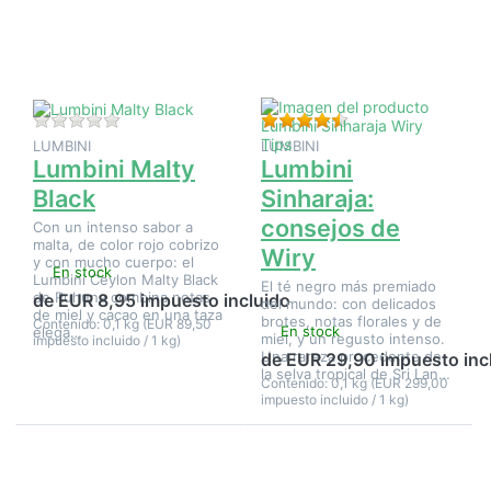
en
en
Lumbini
Lumbini
Malty
Sinharaja:
Black
consejos
de Wiry
Aún no hay opiniones sobre este producto.
Valoración: 4 de 5 e
LUMBINI
LUMBINI
Lumbini Malty
Lumbini
Black
Sinharaja:
consejos de
Con un intenso sabor a
malta, de color rojo cobrizo
Wiry
y con mucho cuerpo: el
En stock
Lumbini Ceylon Malty Black
El té negro más premiado
de Ruhuna combina notas
de EUR 8,95 impuesto incluido
del mundo: con delicados
de miel y cacao en una taza
brotes, notas florales y de
Contenido: 0,1 kg (EUR 89,50
En stock
elega…
miel, y un regusto intenso.
impuesto incluido / 1 kg)
Una rareza procedente de
de EUR 29,90 impuesto inc
la selva tropical de Sri Lan…
Contenido: 0,1 kg (EUR 299,00
impuesto incluido / 1 kg)
Pulse
Pulse
ENTER
ENTER