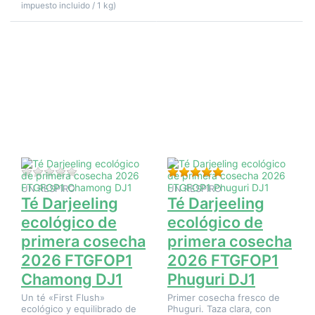
impuesto incluido / 1 kg)
Pulse
Pulse
ENTER
ENTER
para ver
para ver
más
más
opciones
opciones
en Té
en Té
Darjeeling
Darjeeling
ecológico
ecológico
de
de
primera
primera
cosecha
cosecha
2026
2026
FTGFOP1
FTGFOP1
Aún no hay opiniones sobre este producto.
Valoración: 5 de 5 e
Chamong
Phuguri
UN RESPIRO
UN RESPIRO
DJ1
DJ1
Té Darjeeling
Té Darjeeling
ecológico de
ecológico de
primera cosecha
primera cosecha
2026 FTGFOP1
2026 FTGFOP1
Chamong DJ1
Phuguri DJ1
Un té «First Flush»
Primer cosecha fresco de
ecológico y equilibrado de
Phuguri. Taza clara, con