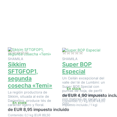
Pulse
Pulse
ENTER
ENTER
para ver
para ver
más
más
opciones
opciones
en Sikkim
en Super
SFTGFOP1,
BOP
segunda
Especial
cosecha
«Temi»
Aún no hay opiniones sobre este producto.
Aún no hay opinione
SHAMILA
SHAMILA
Sikkim
Super BOP
SFTGFOP1,
Especial
segunda
Un Ceilán excepcional del
valle del té de Lumbini: un
cosecha «Temi»
Super BOP Special con
En stock
puntas de hoja, de perfil
La región productora de
malteado y dulzura a miel,
de EUR 4,90 impuesto incl
Sikkim, situada al este de
con matices de cacao y un
Darjeeling, produce tés de
Contenido: 0,1 kg (EUR 49,00
En stock
colo…
carácter ligero y floral.
impuesto incluido / 1 kg)
de EUR 8,95 impuesto incluido
Contenido: 0,1 kg (EUR 89,50