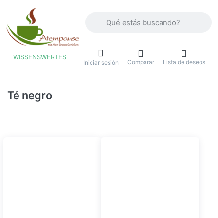
Introduzca un término de búsqueda. Lo
WISSENSWERTES
Comparar
Lista de deseos
u
Iniciar sesión
Té negro