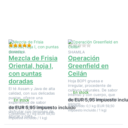
para ver
para ver
más
más
opciones
opciones
en
en
Mezcla
Operación
de Frisia
Greenfield
Oriental,
en Ceilán
hoja I,
con
puntas
doradas
Valoración: 5 de 5 estrellas. 2 Valoraciones.
Aún no hay opinione
SHAMILA
SHAMILA
Mezcla de Frisia
Operación
Oriental, hoja I,
Greenfield en
con puntas
Ceilán
doradas
Hoja BOP1 gruesa e
irregular, procedente de
El té Assam y Java de alta
cultivos naturales. De sabor
En stock
calidad, con sus delicadas
intenso y con cuerpo, que
puntas, ofrece una
da lugar a una taza de color
de EUR 5,95 impuesto incl
En stock
experiencia de sabor
oscuro.
Contenido: 0,1 kg (EUR 59,50
incomparable. Ideal para
de EUR 5,95 impuesto incluido
impuesto incluido / 1 kg)
disfrutar con terrones de
Contenido: 0,1 kg (EUR 59,50
azúcar y nata…
impuesto incluido / 1 kg)