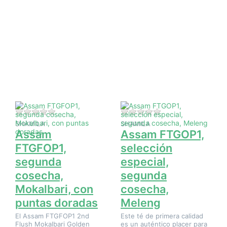
Pulse
Pulse
ENTER
ENTER
para ver
para ver
más
más
opciones
opciones
en Assam
en
FTGFOP1,
Assam
segunda
FTGOP1,
cosecha,
selección
Mokalbari,
especial,
con
segunda
puntas
cosecha,
doradas
Meleng
Aún no hay opiniones sobre este producto.
Aún no hay opinione
SHAMILA
SHAMILA
Assam
Assam FTGOP1,
FTGFOP1,
selección
segunda
especial,
cosecha,
segunda
Mokalbari, con
cosecha,
puntas doradas
Meleng
El Assam FTGFOP1 2nd
Este té de primera calidad
Flush Mokalbari Golden
es un auténtico placer para