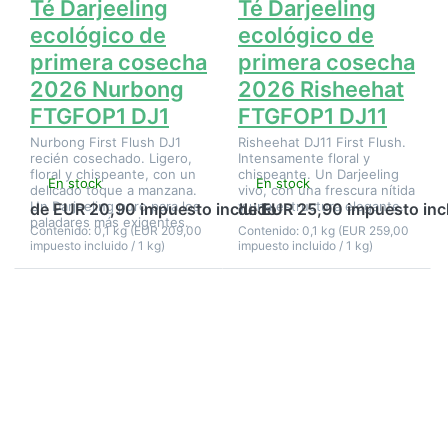
Té Darjeeling
Té Darjeeling
ecológico de
ecológico de
primera cosecha
primera cosecha
2026 Nurbong
2026 Risheehat
FTGFOP1 DJ1
FTGFOP1 DJ11
Nurbong First Flush DJ1
Risheehat DJ11 First Flush.
recién cosechado. Ligero,
Intensamente floral y
floral y chispeante, con un
chispeante. Un Darjeeling
En stock
En stock
delicado toque a manzana.
vivo, con una frescura nítida
Un Darjeeling puro para los
y una estructura elegante.
de EUR 20,90 impuesto incluido
de EUR 25,90 impuesto inc
paladares más exigentes.
Contenido: 0,1 kg (EUR 209,00
Contenido: 0,1 kg (EUR 259,00
impuesto incluido / 1 kg)
impuesto incluido / 1 kg)
Pulse
Pulse
ENTER
ENTER
para ver
para ver
más
más
opciones
opciones
en Té
en Té
Darjeeling
Darjeeling
ecológico
ecológico
de
de
primera
primera