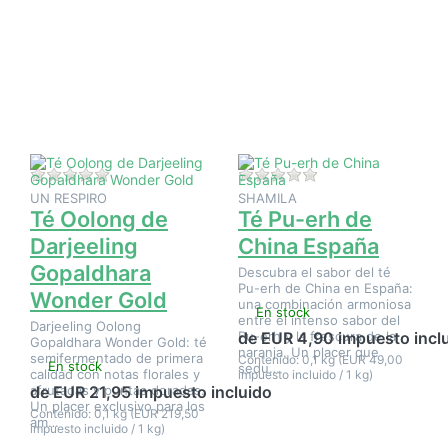
ENTER
ENTER
para ver
para ver
más
más
opciones
opciones
en Té
en Té
Oolong de
Pu-erh
Darjeeling
de China
Gopaldhara
España
Wonder
Gold
Aún no hay opiniones sobre este producto.
Aún no hay opinione
UN RESPIRO
SHAMILA
Té Oolong de
Té Pu-erh de
Darjeeling
China España
Gopaldhara
Descubra el sabor del té
Pu-erh de China en España:
Wonder Gold
una combinación armoniosa
En stock
entre el intenso sabor del
Darjeeling Oolong
Pu-erh y la frescura de la
de EUR 4,90 impuesto incl
Gopaldhara Wonder Gold: té
naranja. Un placer que
semifermentado de primera
Contenido: 0,1 kg (EUR 49,00
En stock
sedu…
calidad con notas florales y
impuesto incluido / 1 kg)
afrutadas y puntas doradas.
de EUR 21,95 impuesto incluido
Un placer exclusivo para los
Contenido: 0,1 kg (EUR 219,50
am…
impuesto incluido / 1 kg)