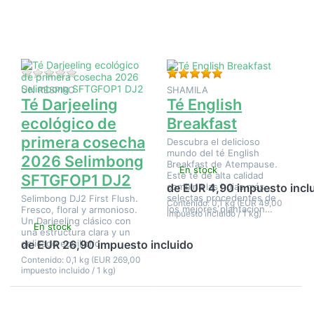
Darjeeling
English
ecológico
Breakfast
de
primera
cosecha
2026
Selimbong
Aún no hay opiniones sobre este producto.
Valoración: 5 de 5 e
SFTGFOP1
UN RESPIRO
SHAMILA
DJ2
Té Darjeeling
Té English
ecológico de
Breakfast
primera cosecha
Descubra el delicioso
mundo del té English
2026 Selimbong
Breakfast de Atempause.
En stock
Este té de alta calidad
SFTGFOP1 DJ2
combina las hojas más
de EUR 4,90 impuesto incl
selectas procedentes de
Selimbong DJ2 First Flush.
Contenido: 0,1 kg (EUR 49,00
los mejores plantacion…
Fresco, floral y armonioso.
impuesto incluido / 1 kg)
Un Darjeeling clásico con
En stock
una estructura clara y un
delicado equilibrio.
de EUR 26,90 impuesto incluido
Contenido: 0,1 kg (EUR 269,00
impuesto incluido / 1 kg)
Pulse
Pulse