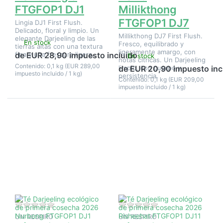
FTGFOP1 DJ1
Millikthong
FTGFOP1 DJ7
Lingia DJ1 First Flush.
Delicado, floral y limpio. Un
Millikthong DJ7 First Flush.
elegante Darjeeling de las
En stock
Fresco, equilibrado y
tierras altas con una textura
ligeramente amargo, con
fina y una frescura ligera.
de EUR 28,90 impuesto incluido
En stock
notas cítricas. Un Darjeeling
Contenido: 0,1 kg (EUR 289,00
limpio, con cuerpo y
de EUR 20,90 impuesto inc
impuesto incluido / 1 kg)
persistencia.
Contenido: 0,1 kg (EUR 209,00
impuesto incluido / 1 kg)
Pulse
Pulse
ENTER
ENTER
para ver
para ver
más
más
opciones
opciones
en Té
en Té
Darjeeling
Darjeeling
ecológico
ecológico
de
de
primera
primera
cosecha
cosecha
2026
2026
Nurbong
Risheehat
Aún no hay opiniones sobre este producto.
Aún no hay opinione
FTGFOP1
FTGFOP1
UN RESPIRO
UN RESPIRO
DJ1
DJ11