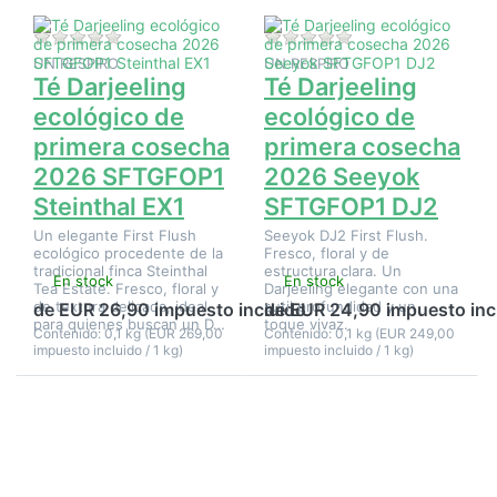
cosecha
cosecha
2026
2026
SFTGFOP1
Seeyok
Aún no hay opiniones sobre este producto.
Aún no hay opinione
Steinthal
SFTGFOP1
UN RESPIRO
UN RESPIRO
EX1
DJ2
Té Darjeeling
Té Darjeeling
ecológico de
ecológico de
primera cosecha
primera cosecha
2026 SFTGFOP1
2026 Seeyok
Steinthal EX1
SFTGFOP1 DJ2
Un elegante First Flush
Seeyok DJ2 First Flush.
ecológico procedente de la
Fresco, floral y de
tradicional finca Steinthal
estructura clara. Un
En stock
En stock
Tea Estate. Fresco, floral y
Darjeeling elegante con una
de textura delicada, ideal
sutil profundidad y un
de EUR 26,90 impuesto incluido
de EUR 24,90 impuesto inc
para quienes buscan un D…
toque vivaz.
Contenido: 0,1 kg (EUR 269,00
Contenido: 0,1 kg (EUR 249,00
impuesto incluido / 1 kg)
impuesto incluido / 1 kg)
Pulse
Pulse
ENTER
ENTER
para ver
para ver
más
más
opciones
opciones
en Té
en Té