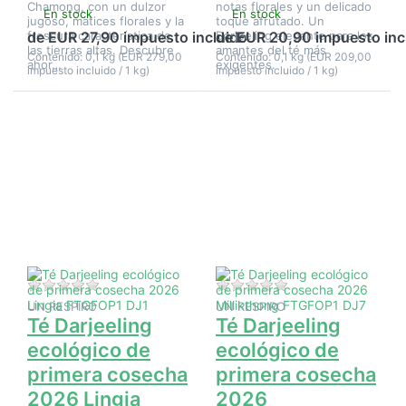
Chamong, con un dulzor
notas florales y un delicado
En stock
En stock
jugoso, matices florales y la
toque afrutado. Un
frescura característica de
Darjeeling elegante para los
de EUR 27,90 impuesto incluido
de EUR 20,90 impuesto inc
las tierras altas. Descubre
amantes del té más
Contenido: 0,1 kg (EUR 279,00
Contenido: 0,1 kg (EUR 209,00
ahor…
exigentes.
impuesto incluido / 1 kg)
impuesto incluido / 1 kg)
Pulse
Pulse
ENTER
ENTER
para ver
para ver
más
más
opciones
opciones
en Té
en Té
Darjeeling
Darjeeling
ecológico
ecológico
de
de primera
primera
cosecha
cosecha
2026
2026
Millikthong
Lingia
FTGFOP1
Aún no hay opiniones sobre este producto.
Aún no hay opinione
FTGFOP1
DJ7
UN RESPIRO
UN RESPIRO
DJ1
Té Darjeeling
Té Darjeeling
ecológico de
ecológico de
primera cosecha
primera cosecha
2026 Lingia
2026