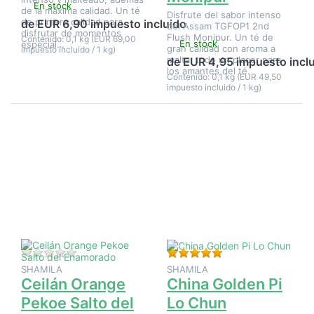
En stock
de la máxima calidad. Un té
Disfrute del sabor intenso
de primera calidad para
de EUR 6,90 impuesto incluido
del Assam TGFOP1 2nd
disfrutar de momentos
Flush Monipur. Un té de
Contenido: 0,1 kg (EUR 69,00
En stock
especial…
gran calidad con aroma a
impuesto incluido / 1 kg)
malta: todo un placer para
de EUR 4,95 impuesto incl
los amantes del té.
Contenido: 0,1 kg (EUR 49,50
impuesto incluido / 1 kg)
Pulse
Pulse
ENTER
ENTER
para ver
para ver
más
más
opciones
opciones
en Ceilán
en China
Orange
Golden
Pekoe
Pi Lo
Salto del
Chun
Enamorado
Aún no hay opiniones sobre este producto.
Valoración: 5 de 5 e
SHAMILA
SHAMILA
Ceilán Orange
China Golden Pi
Pekoe Salto del
Lo Chun