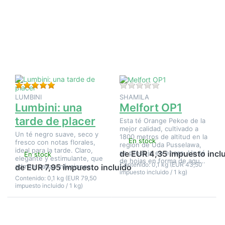
ENTER
ENTER
para ver
para ver
más
más
opciones
opciones
en
en
Lumbini:
Melfort
una
OP1
tarde de
placer
Valoración: 5 de 5 estrellas. 1 Evaluación.
Aún no hay opinione
LUMBINI
SHAMILA
Lumbini: una
Melfort OP1
tarde de placer
Esta té Orange Pekoe de la
mejor calidad, cultivado a
Un té negro suave, seco y
1800 metros de altitud en la
En stock
fresco con notas florales,
región de Uda Pusselawa,
ideal para la tarde. Claro,
se produjo en enero. Un té
de EUR 4,35 impuesto incl
En stock
elegante y estimulante, que
de hojas en forma de agu…
Contenido: 0,1 kg (EUR 43,50
admite varias infusiones.
de EUR 7,95 impuesto incluido
impuesto incluido / 1 kg)
Contenido: 0,1 kg (EUR 79,50
impuesto incluido / 1 kg)
Pulse
Pulse
ENTER
ENTER