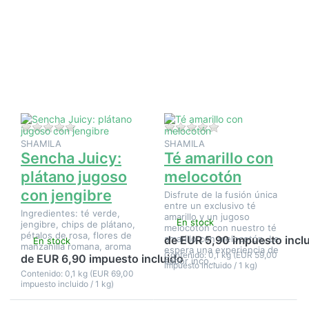
Pulse
Pulse
ENTER
ENTER
para ver
para ver
más
más
opciones
opciones
en
en Té
Sencha
amarillo
Juicy:
con
plátano
melocotón
jugoso
con
jengibre
Aún no hay opiniones sobre este producto.
Aún no hay opinione
SHAMILA
SHAMILA
Sencha Juicy:
Té amarillo con
plátano jugoso
melocotón
con jengibre
Disfrute de la fusión única
entre un exclusivo té
Ingredientes: té verde,
amarillo y un jugoso
En stock
jengibre, chips de plátano,
melocotón con nuestro té
pétalos de rosa, flores de
amarillo con melocotón. Le
de EUR 5,90 impuesto incl
En stock
manzanilla romana, aroma
espera una experiencia de
Contenido: 0,1 kg (EUR 59,00
de EUR 6,90 impuesto incluido
sabor inco…
impuesto incluido / 1 kg)
Contenido: 0,1 kg (EUR 69,00
impuesto incluido / 1 kg)