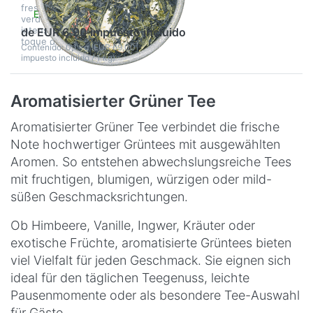
frescura y ligereza del té
En stock
verde se combinan con la
intensidad del té negro. Un
de EUR 6,90 impuesto incluido
toque de frescura marina…
Contenido: 0,1 kg (EUR 69,00
impuesto incluido / 1 kg)
Aromatisierter Grüner Tee
Aromatisierter Grüner Tee verbindet die frische
Note hochwertiger Grüntees mit ausgewählten
Aromen. So entstehen abwechslungsreiche Tees
mit fruchtigen, blumigen, würzigen oder mild-
süßen Geschmacksrichtungen.
Ob Himbeere, Vanille, Ingwer, Kräuter oder
exotische Früchte, aromatisierte Grüntees bieten
viel Vielfalt für jeden Geschmack. Sie eignen sich
ideal für den täglichen Teegenuss, leichte
Pausenmomente oder als besondere Tee-Auswahl
für Gäste.