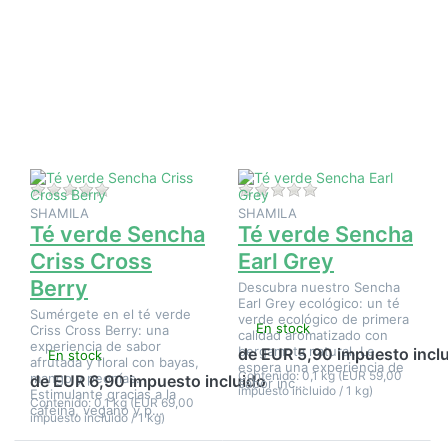
Pulse
Pulse
ENTER
ENTER
para ver
para ver
más
más
opciones
opciones
en Té
en Té
verde
verde
Sencha
Sencha
Criss
Earl Grey
Cross
Berry
Aún no hay opiniones sobre este producto.
Aún no hay opinione
SHAMILA
SHAMILA
Té verde Sencha
Té verde Sencha
Criss Cross
Earl Grey
Berry
Descubra nuestro Sencha
Earl Grey ecológico: un té
Sumérgete en el té verde
verde ecológico de primera
En stock
Criss Cross Berry: una
calidad aromatizado con
experiencia de sabor
bergamota natural. Le
de EUR 5,90 impuesto incl
En stock
afrutada y floral con bayas,
espera una experiencia de
Contenido: 0,1 kg (EUR 59,00
mango y peonías.
de EUR 6,90 impuesto incluido
sabor inc…
impuesto incluido / 1 kg)
Estimulante gracias a la
Contenido: 0,1 kg (EUR 69,00
cafeína, vegano y p…
impuesto incluido / 1 kg)