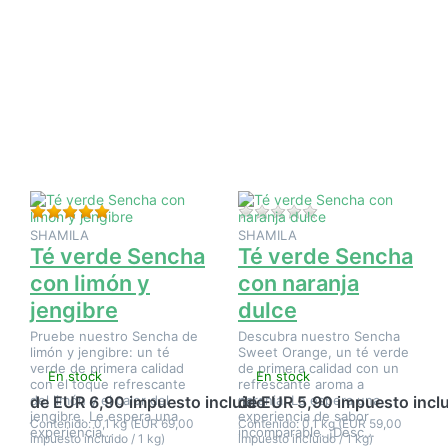
Pulse
Pulse
ENTER
ENTER
para ver
para ver
más
más
opciones
opciones
en Té
en Té
verde
verde
Sencha
Sencha
con
con
limón y
naranja
jengibre
dulce
Valoración: 5 de 5 estrellas. 1 Evaluación.
Aún no hay opinione
SHAMILA
SHAMILA
Té verde Sencha
Té verde Sencha
con limón y
con naranja
jengibre
dulce
Pruebe nuestro Sencha de
Descubra nuestro Sencha
limón y jengibre: un té
Sweet Orange, un té verde
verde de primera calidad
de primera calidad con un
En stock
En stock
con el toque refrescante
refrescante aroma a
del limón y el calor del
naranja. Le espera una
de EUR 6,90 impuesto incluido
de EUR 5,90 impuesto incl
jengibre. Le espera una
experiencia de sabor
Contenido: 0,1 kg (EUR 69,00
Contenido: 0,1 kg (EUR 59,00
experiencia…
incomparable. ¡Desc…
impuesto incluido / 1 kg)
impuesto incluido / 1 kg)