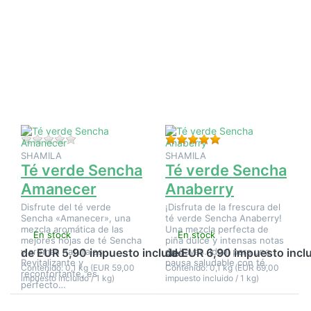
Pulse
Pulse
ENTER
ENTER
para ver
para ver
más
más
opciones
opciones
en Té
en Té
verde
verde
Sencha
Sencha
Amanecer
Anaberry
Aún no hay opiniones sobre este producto.
Valoración: 5 de 5 e
SHAMILA
SHAMILA
Té verde Sencha
Té verde Sencha
Amanecer
Anaberry
Disfrute del té verde
¡Disfruta de la frescura del
Sencha «Amanecer», una
té verde Sencha Anaberry!
mezcla aromática de las
Una mezcla perfecta de
En stock
En stock
mejores hojas de té Sencha
piña dulce y intensas notas
y aromas naturales.
de bayas. Ideal para una
de EUR 5,90 impuesto incluido
de EUR 6,90 impuesto incl
Revitalizante y
pausa saludable con té.
Contenido: 0,1 kg (EUR 59,00
Contenido: 0,1 kg (EUR 69,00
reconfortante, es
impuesto incluido / 1 kg)
impuesto incluido / 1 kg)
perfecto…