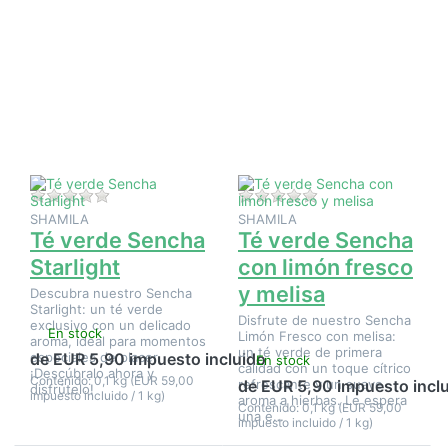
Pulse
Pulse
ENTER
ENTER
para ver
para ver
más
más
opciones
opciones
en Té
en Té
verde
verde
Sencha
Sencha
Starlight
con
limón
fresco y
melisa
Aún no hay opiniones sobre este producto.
Aún no hay opinione
SHAMILA
SHAMILA
Té verde Sencha
Té verde Sencha
Starlight
con limón fresco
y melisa
Descubra nuestro Sencha
Starlight: un té verde
Disfrute de nuestro Sencha
exclusivo con un delicado
En stock
Limón Fresco con melisa:
aroma, ideal para momentos
un té verde de primera
especiales de placer.
de EUR 5,90 impuesto incluido
En stock
calidad con un toque cítrico
¡Descúbralo ahora y
Contenido: 0,1 kg (EUR 59,00
refrescante y un suave
de EUR 5,90 impuesto incl
disfrútelo!
impuesto incluido / 1 kg)
aroma a hierbas. Le espera
Contenido: 0,1 kg (EUR 59,00
una e…
impuesto incluido / 1 kg)