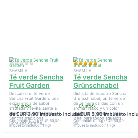
Pulse
Pulse ENTER
ENTER
para ver más
para ver
opciones en
más
Té verde
opciones
Sencha
en Té
Grünschnabel
verde
Sencha
Fruit
Garden
Aún no hay opiniones sobre este producto.
Valoración: 5 de 5 e
SHAMILA
SHAMILA
Té verde Sencha
Té verde Sencha
Fruit Garden
Grünschnabel
Descubre el té verde
Disfruta de nuestro Sencha
Sencha Fruit Garden: una
Grünschnabel, un té verde
experiencia de sabor
de primera calidad con un
En stock
En stock
afrutada y revitalizante a
aroma fresco y un color
base de bayas frescas y té
verde brillante en la taza.
de EUR 6,90 impuesto incluido
de EUR 5,90 impuesto incl
Sencha tradicional.
Ideal para todos aquellos
Contenido: 0,1 kg (EUR 69,00
Contenido: 0,1 kg (EUR 59,00
Contiene cafeína,…
qu…
impuesto incluido / 1 kg)
impuesto incluido / 1 kg)