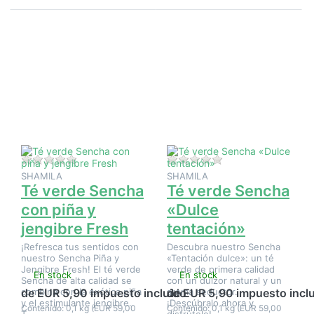
Pulse
Pulse
ENTER
ENTER
para ver
para ver
más
más
opciones
opciones
en Té
en Té
verde
verde
Sencha
Sencha
con piña
«Dulce
y
tentación»
jengibre
Fresh
Aún no hay opiniones sobre este producto.
Aún no hay opinione
SHAMILA
SHAMILA
Té verde Sencha
Té verde Sencha
con piña y
«Dulce
jengibre Fresh
tentación»
¡Refresca tus sentidos con
Descubra nuestro Sencha
nuestro Sencha Piña y
«Tentación dulce»: un té
Jengibre Fresh! El té verde
verde de primera calidad
En stock
En stock
Sencha de alta calidad se
con un dulzor natural y un
combina con la exótica piña
aroma seductor.
de EUR 5,90 impuesto incluido
de EUR 5,90 impuesto incl
y el estimulante jengibre.
¡Descúbralo ahora y
Contenido: 0,1 kg (EUR 59,00
Contenido: 0,1 kg (EUR 59,00
T…
disfrútelo!