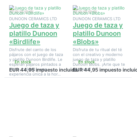
Aún no hay opiniones sobre este producto.
Aún no hay opinione
DUNOON CERAMICS LTD
DUNOON CERAMICS LTD
Juego de taza y
Juego de taza y
platillo Dunoon
platillo Dunoon
«Birdlife»
«Blobs»
Disfrute del canto de los
Disfruta de tu ritual del té
pájaros con el juego de taza
con el creativo y moderno
y platillo Dunoon Birdlife. Le
juego de taza y platillo
En stock
En stock
esperan pájaros pintados a
Dunoon Blobs. ¡Arte que te
mano, calidad y una
cautivará!
EUR 44,95 impuesto incluido
EUR 44,95 impuesto inclui
experiencia única a la hor…
Pulse
Pulse
ENTER
ENTER
para ver
para ver
más
más
opciones
opciones
en Juego
en Juego
de taza y
de taza
platillo
y platillo
Dunoon
Dunoon
«Dovedale
«Secret
Harebell»
Wood»