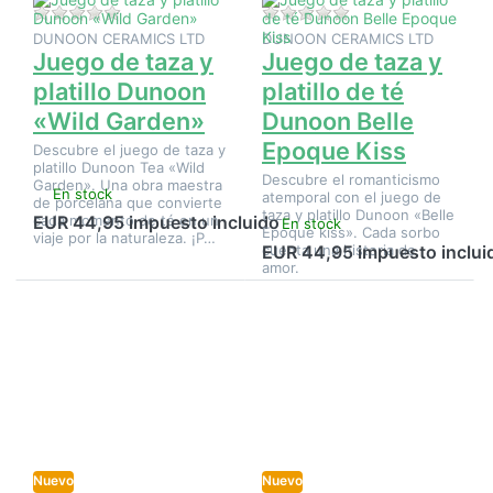
Kiss
Aún no hay opiniones sobre este producto.
Aún no hay opinione
DUNOON CERAMICS LTD
DUNOON CERAMICS LTD
Juego de taza y
Juego de taza y
platillo Dunoon
platillo de té
«Wild Garden»
Dunoon Belle
Epoque Kiss
Descubre el juego de taza y
platillo Dunoon Tea «Wild
Descubre el romanticismo
Garden». Una obra maestra
En stock
atemporal con el juego de
de porcelana que convierte
taza y platillo Dunoon «Belle
cada momento de té en un
EUR 44,95 impuesto incluido
En stock
Epoque kiss». Cada sorbo
viaje por la naturaleza. ¡P…
cuenta una historia de
EUR 44,95 impuesto inclui
amor.
Pulse
Pulse
ENTER
ENTER
para ver
para ver
más
más
opciones
opciones
en Juego
en Juego
de taza
de taza
y platillo
y platillo
de té
de té
Dunoon
Dunoon
Nuevo
«Ishtar»
Nuevo
«Nuovo