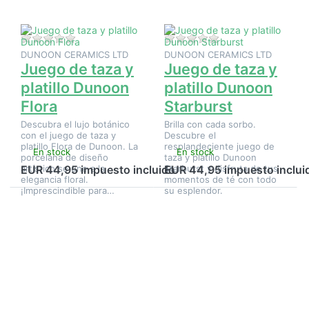
Flora
Starburst
Aún no hay opiniones sobre este producto.
Aún no hay opinione
DUNOON CERAMICS LTD
DUNOON CERAMICS LTD
Juego de taza y
Juego de taza y
platillo Dunoon
platillo Dunoon
Flora
Starburst
Descubra el lujo botánico
Brilla con cada sorbo.
con el juego de taza y
Descubre el
platillo Flora de Dunoon. La
resplandeciente juego de
En stock
En stock
porcelana de diseño
taza y platillo Dunoon
artístico se une a la
Starburst y disfruta de tus
EUR 44,95 impuesto incluido
EUR 44,95 impuesto inclui
elegancia floral.
momentos de té con todo
¡Imprescindible para…
su esplendor.
Pulse
Pulse
ENTER
ENTER
para ver
para ver
más
más
opciones
opciones
en Juego
en Juego
de taza y
de taza
platillo
y platillo
Dunoon
Dunoon
«Birdlife»
«Blobs»