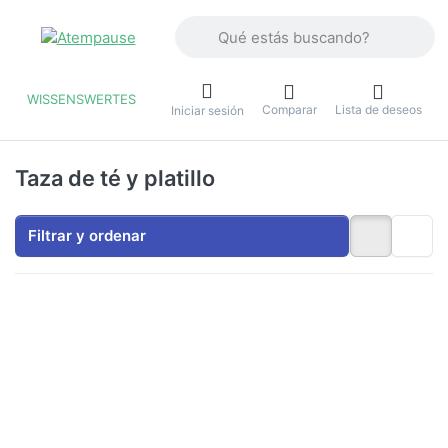
Introduzca un término de búsqueda. Lo
WISSENSWERTES
Comparar
Lista de deseos
u
Iniciar sesión
Taza de té y platillo
Filtrar y ordenar
Pulse
Pulse
ENTER
ENTER
para ver
para ver
más
más
opciones
opciones
en Juego
en Juego
de taza
de taza y
y platillo
platillo
Dunoon
Dunoon