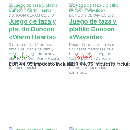
Aún no hay opiniones sobre este producto.
Aún no hay opinione
DUNOON CERAMICS LTD
DUNOON CERAMICS LTD
Juego de taza y
Juego de taza y
platillo Dunoon
platillo Dunoon
«Warm Hearts»
«Wayside»
Disfruta de tu té en una
Desde flores silvestres en
taza que irradia calidez y
flor hasta mariposas que
cariño. El juego de taza y
bailan al sol: el juego de
En stock
¡Agotado!
platillo Dunoon Warm Hearts
taza y platillo «Dunoon
hace que cada momento de
Wayside» da vida a la magia
EUR 44,95 impuesto incluido
EUR 44,95 impuesto inclui
té sea especial.
de los bordes de los
caminos…
Pulse
Pulse
ENTER
ENTER
para ver
para ver
más
más
opciones
opciones
en Juego
en Juego
de taza
de taza
y platillo
y platillo
Dunoon
de té
«Wild
Dunoon
Garden»
Belle
Epoque