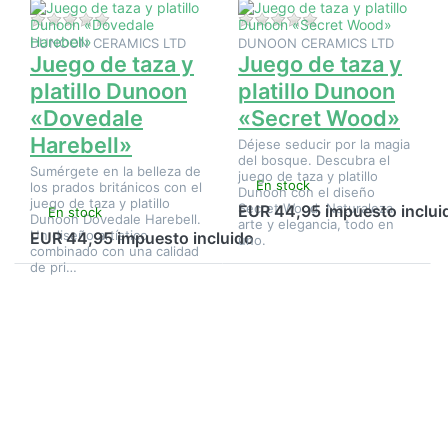
Aún no hay opiniones sobre este producto.
Aún no hay opinione
DUNOON CERAMICS LTD
DUNOON CERAMICS LTD
Juego de taza y
Juego de taza y
platillo Dunoon
platillo Dunoon
«Dovedale
«Secret Wood»
Harebell»
Déjese seducir por la magia
del bosque. Descubra el
Sumérgete en la belleza de
juego de taza y platillo
En stock
los prados británicos con el
Dunoon con el diseño
juego de taza y platillo
Secret Wood. Naturaleza,
EUR 44,95 impuesto inclui
En stock
Dunoon Dovedale Harebell.
arte y elegancia, todo en
Un diseño artístico
EUR 44,95 impuesto incluido
uno.
combinado con una calidad
de pri…
Pulse
Pulse
ENTER
ENTER
para ver
para ver
más
más
opciones
opciones
en Juego
en Juego
de taza
de taza y
y platillo
platillo
Dunoon
Dunoon
«Warm
«Wayside»
Hearts»