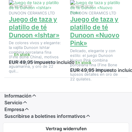
Pink»
Aún no hay opiniones sobre este producto.
Aún no hay opinione
DUNOON CERAMICS LTD
DUNOON CERAMICS LTD
Juego de taza y
Juego de taza y
platillo de té
platillo de té
Dunoon «Ishtar»
Dunoon «Nuovo
Pink»
De colores vivos y elegante:
la vajilla Dunoon Ishtar
Delicado, elegante y con
combina porcelana fina
En stock
estilo: el juego Dunoon
(Fine Bone China), motivos
Nuovo Pink combina
orientales, tonos azules y
EUR 49,95 impuesto incluido
En stock
porcelana fina (Fine Bone
aguamarina, y oro de 22
China), flores blancas y
EUR 49,95 impuesto inclui
quil…
lujosos detalles en oro de
22 quilates.
Información
Servicio
Empresa
Suscribirse a boletines informativos
Vertrag widerrufen