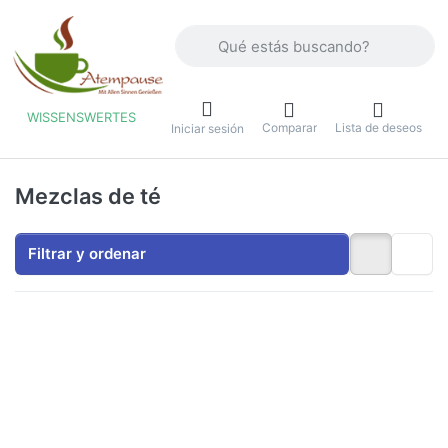
Introduzca un término de búsqueda. Lo
WISSENSWERTES
Comparar
Lista de deseos
u
Iniciar sesión
Mezclas de té
Filtrar y ordenar
Pulse
Pulse
ENTER
ENTER
para ver
para ver
más
más
opciones
opciones
en
en Té
Mezcla
English
de Frisia
Breakfast