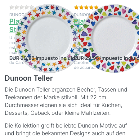
Aún no hay opiniones sobre este producto.
Valoración: 5 de 5 e
DUNOON CERAMICS LTD
DUNOON CERAMICS LTD
Plato Dunoon
Plato Dunoon
Starburst
«Warm Hearts»
Uno de nuestros diseños
Uno de nuestros diseños
más populares e icónicos:
más populares e icónicos,
estrellas brillantes en tonos
«Corazones llenos de
En stock
En stock
multicolores adornan esta
amor», adorna esta taza con
taza con un fabuloso diseño
un fabuloso diseño de
EUR 29,95 impuesto incluido
EUR 29,95 impuesto inclui
de Caroline Bessey en su…
Caroline Bessey en su estilo
de acuare…
Dunoon Teller
Die Dunoon Teller ergänzen Becher, Tassen und
Teekannen der Marke stilvoll. Mit 22 cm
Durchmesser eignen sie sich ideal für Kuchen,
Desserts, Gebäck oder kleine Mahlzeiten.
Die Kollektion greift beliebte Dunoon Motive auf
und bringt die bekannten Designs auch auf den