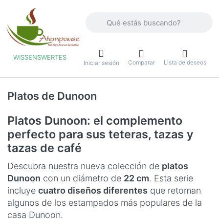
Introduzca un término de búsqueda. Lo
WISSENSWERTES
Comparar
Lista de deseos
u
Iniciar sesión
Platos de Dunoon
Platos Dunoon: el complemento
perfecto para sus teteras, tazas y
tazas de café
Descubra nuestra nueva colección de
platos
Dunoon
con un diámetro de
22 cm
. Esta serie
incluye
cuatro diseños diferentes
que retoman
algunos de los estampados más populares de la
casa Dunoon.