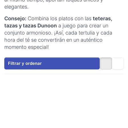
elegantes.
Consejo:
Combina los platos con las
teteras,
tazas y tazas Dunoon
a juego para crear un
conjunto armonioso. ¡Así, cada tertulia y cada
hora del té se convertirán en un auténtico
momento especial!
Filtrar y ordenar
Pulse
Pulse
ENTER
ENTER
para ver
para ver
más
más
opciones
opciones
en
en
Lugares
Manchas
de
en el
interés
plato de
de
Dunoon