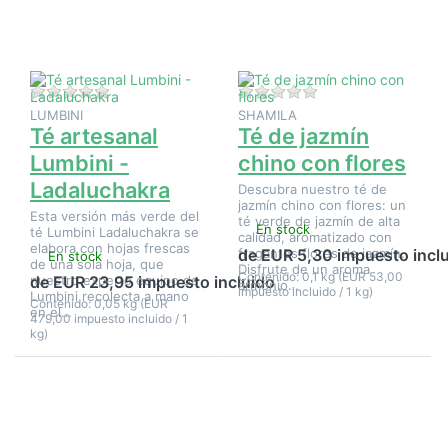
chino
con
flores
Aún no hay opiniones sobre este producto.
Aún no hay opinione
LUMBINI
SHAMILA
Té artesanal
Té de jazmín
Lumbini -
chino con flores
Ladaluchakra
Descubra nuestro té de
jazmín chino con flores: un
Esta versión más verde del
té verde de jazmín de alta
En stock
té Lumbini Ladaluchakra se
calidad, aromatizado con
elabora con hojas frescas
fragantes flores de jazmín.
de EUR 5,30 impuesto incl
En stock
de una sola hoja, que
Disfrute de un aroma
Contenido: 0,1 kg (EUR 53,00
nuestro experto equipo de
de EUR 23,95 impuesto incluido
armonio…
impuesto incluido / 1 kg)
Lumbini recolecta a mano
Contenido: 0,05 kg (EUR
en el…
479,00 impuesto incluido / 1
kg)
Pulse
Pulse
ENTER
ENTER
para ver
para ver
más
más