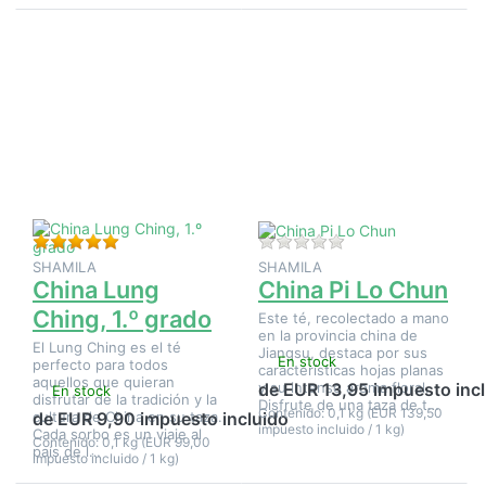
Pulse
Pulse
ENTER
ENTER
para ver
para ver
más
más
opciones
opciones
en China
en China
Lung
Pi Lo
Ching,
Chun
1.º grado
Valoración: 5 de 5 estrellas. 1 Evaluación.
Aún no hay opinione
SHAMILA
SHAMILA
China Lung
China Pi Lo Chun
Ching, 1.º grado
Este té, recolectado a mano
en la provincia china de
El Lung Ching es el té
Jiangsu, destaca por sus
En stock
perfecto para todos
características hojas planas
aquellos que quieran
y su intenso aroma floral.
de EUR 13,95 impuesto inc
En stock
disfrutar de la tradición y la
Disfrute de una taza de t…
Contenido: 0,1 kg (EUR 139,50
cultura de China en su taza.
de EUR 9,90 impuesto incluido
impuesto incluido / 1 kg)
Cada sorbo es un viaje al
Contenido: 0,1 kg (EUR 99,00
país de l…
impuesto incluido / 1 kg)