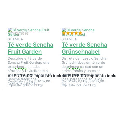
opciones
Sencha
en Té
Grünschnabel
verde
Sencha
Fruit
Garden
Aún no hay opiniones sobre este producto.
Valoración: 5 de 5 e
SHAMILA
SHAMILA
Té verde Sencha
Té verde Sencha
Fruit Garden
Grünschnabel
Descubre el té verde
Disfruta de nuestro Sencha
Sencha Fruit Garden: una
Grünschnabel, un té verde
experiencia de sabor
de primera calidad con un
En stock
En stock
afrutada y revitalizante a
aroma fresco y un color
base de bayas frescas y té
verde brillante en la taza.
de EUR 6,90 impuesto incluido
de EUR 5,90 impuesto incl
Sencha tradicional.
Ideal para todos aquellos
Contenido: 0,1 kg (EUR 69,00
Contenido: 0,1 kg (EUR 59,00
Contiene cafeína,…
qu…
impuesto incluido / 1 kg)
impuesto incluido / 1 kg)
Pulse
Pulse
ENTER
ENTER
para ver
para ver
más
más
opciones
opciones