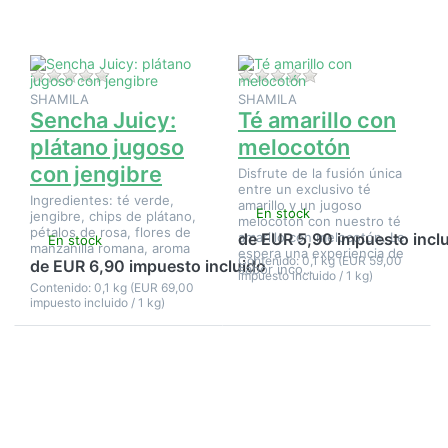
plátano
melocotón
jugoso
con
jengibre
Aún no hay opiniones sobre este producto.
Aún no hay opinione
SHAMILA
SHAMILA
Sencha Juicy:
Té amarillo con
plátano jugoso
melocotón
con jengibre
Disfrute de la fusión única
entre un exclusivo té
Ingredientes: té verde,
amarillo y un jugoso
En stock
jengibre, chips de plátano,
melocotón con nuestro té
pétalos de rosa, flores de
amarillo con melocotón. Le
de EUR 5,90 impuesto incl
En stock
manzanilla romana, aroma
espera una experiencia de
Contenido: 0,1 kg (EUR 59,00
de EUR 6,90 impuesto incluido
sabor inco…
impuesto incluido / 1 kg)
Contenido: 0,1 kg (EUR 69,00
impuesto incluido / 1 kg)
Pulse ENTER
Pulse
para ver más
ENTER
opciones en
para ver
Té artesanal
más
Lumbini -
opciones
Ladaluchakra
en Té de
jazmín