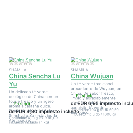
Pulse
Pulse
ENTER
ENTER
para ver
para ver
más
más
opciones
opciones
en China
en China
Sencha
Wujuan
Lu Yu
Aún no hay opiniones sobre este producto.
Aún no hay opinione
SHAMILA
SHAMILA
China Sencha Lu
China Wujuan
Yu
Un té verde tradicional
procedente de Wuyuan, en
Un delicado té verde
China. De sabor fresco,
En stock
ecológico de China con un
limpio y agradablemente
toque fresco y un ligero
vivo. Descubre ahora este
de EUR 6,95 impuesto incl
En stock
aroma a castaña dulce.
exquisito té verde
Contenido: 100 g (EUR 69,50
Descubre ahora el China
de EUR 4,90 impuesto incluido
ecológico.
impuesto incluido / 1000 g)
Sencha Lu Yu en la tienda
Contenido: 0,1 kg (EUR 49,00
Atempause.
impuesto incluido / 1 kg)