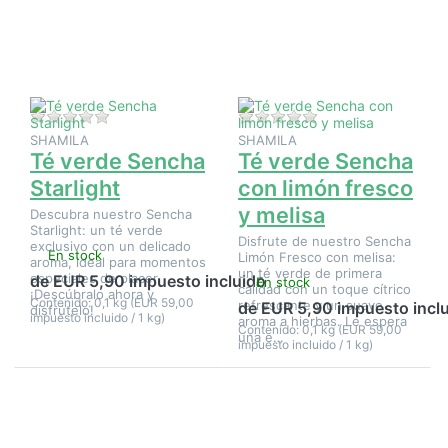
en Té
en Té
verde
verde
Sencha
Sencha
Starlight
con
limón
fresco y
melisa
Aún no hay opiniones sobre este producto.
Aún no hay opinione
SHAMILA
SHAMILA
Té verde Sencha
Té verde Sencha
Starlight
con limón fresco
y melisa
Descubra nuestro Sencha
Starlight: un té verde
Disfrute de nuestro Sencha
exclusivo con un delicado
En stock
Limón Fresco con melisa:
aroma, ideal para momentos
un té verde de primera
especiales de placer.
de EUR 5,90 impuesto incluido
En stock
calidad con un toque cítrico
¡Descúbralo ahora y
Contenido: 0,1 kg (EUR 59,00
refrescante y un suave
de EUR 5,90 impuesto incl
disfrútelo!
impuesto incluido / 1 kg)
aroma a hierbas. Le espera
Contenido: 0,1 kg (EUR 59,00
una e…
impuesto incluido / 1 kg)
Pulse
Pulse
ENTER
ENTER
para ver
para ver
más
más