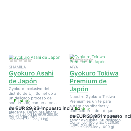
Pulse
Pulse
ENTER
ENTER
para ver
para ver
más
más
opciones
opciones
en
en
Gyokuro
Gyokuro
Asahi de
Tokiwa
Japón
Premium
de
Japón
Aún no hay opiniones sobre este producto.
Aún no hay opinione
SHAMILA
AIYA
Gyokuro Asahi
Gyokuro Tokiwa
de Japón
Premium de
Japón
Gyokuro exclusivo del
distrito de Uji. Sometido a
Nuestro Gyokuro Tokiwa
un delicado proceso de
En stock
Premium es un té para
sombreado, con un aroma
auténticos sibaritas y
dulzón y un carácter
de EUR 29,95 impuesto incluido
En stock
conocedores del té que
elegante. Descubre ahora
Contenido: 0,1 kg (EUR 299,50
buscan una experiencia de
de EUR 23,95 impuesto inc
este té japonés…
impuesto incluido / 1 kg)
sabor exquisita. Su delicado
Contenido: 100 g (EUR 239,50
sabor y aroma…
impuesto incluido / 1000 g)