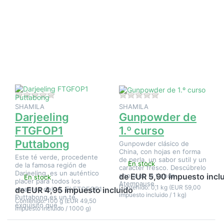
Pulse
Pulse
ENTER
ENTER
para ver
para ver
más
más
opciones
opciones
en
en
Darjeeling
Gunpowder
FTGFOP1
de 1.º
Puttabong
curso
Aún no hay opiniones sobre este producto.
Aún no hay opinione
SHAMILA
SHAMILA
Darjeeling
Gunpowder de
FTGFOP1
1.º curso
Puttabong
Gunpowder clásico de
China, con hojas en forma
Este té verde, procedente
de perla, un sabor sutil y un
En stock
de la famosa región de
carácter fresco. Descúbrelo
Darjeeling, es un auténtico
ahora en la tienda
de EUR 5,90 impuesto incl
En stock
placer para todos los
Atempause.
Contenido: 0,1 kg (EUR 59,00
amantes del té. El FTGFOP1
de EUR 4,95 impuesto incluido
impuesto incluido / 1 kg)
Puttabong es un té
Contenido: 100 g (EUR 49,50
exquisito que…
impuesto incluido / 1000 g)