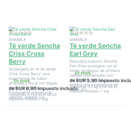
en Té
en Té
verde
verde
Sencha
Sencha
Criss
Earl Grey
Cross
Berry
Aún no hay opiniones sobre este producto.
Aún no hay opinione
SHAMILA
SHAMILA
Té verde Sencha
Té verde Sencha
Criss Cross
Earl Grey
Berry
Descubra nuestro Sencha
Earl Grey ecológico: un té
Sumérgete en el té verde
verde ecológico de primera
En stock
Criss Cross Berry: una
calidad aromatizado con
experiencia de sabor
bergamota natural. Le
de EUR 5,90 impuesto incl
En stock
afrutada y floral con bayas,
espera una experiencia de
Contenido: 0,1 kg (EUR 59,00
mango y peonías.
de EUR 6,90 impuesto incluido
sabor inc…
impuesto incluido / 1 kg)
Estimulante gracias a la
Contenido: 0,1 kg (EUR 69,00
cafeína, vegano y p…
impuesto incluido / 1 kg)
Pulse
Pulse ENTER
ENTER
para ver más
para ver
opciones en
más
Té verde