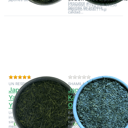
Descubre ahora este té
Contenido: 0,1 kg (EUR 209,50
japonés de primera
impuesto incluido / 1 kg)
calidad…
Pulse
Pulse
ENTER
ENTER
para ver
para ver
más
más
opciones
opciones
en Japón
en Japón
Gyokuro
Kabusecha
Yamashita
Orihime
Yashiki
No Cha
Valoración: 4 de 5 estrellas. 4 Valoraciones.
Aún no hay opinione
UN RESPIRO
SHAMILA
Japón Gyokuro
Japón
Yamashita
Kabusecha
Yashiki No Cha
Orihime
Un té de una calidad
Kabusecha ecológico
inigualable, ganador de
exclusivo de Kyushu. De
siete primeros premios al
sabor a frutos secos,
En stock
En stock
mejor gyokuro de Japón,
fresco, ligeramente dulce y