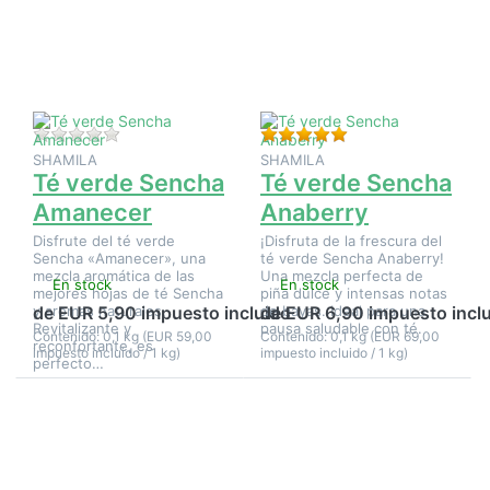
opciones
opciones
en Té
en Té
verde
verde
Sencha
Sencha
Amanecer
Anaberry
Aún no hay opiniones sobre este producto.
Valoración: 5 de 5 e
SHAMILA
SHAMILA
Té verde Sencha
Té verde Sencha
Amanecer
Anaberry
Disfrute del té verde
¡Disfruta de la frescura del
Sencha «Amanecer», una
té verde Sencha Anaberry!
mezcla aromática de las
Una mezcla perfecta de
En stock
En stock
mejores hojas de té Sencha
piña dulce y intensas notas
y aromas naturales.
de bayas. Ideal para una
de EUR 5,90 impuesto incluido
de EUR 6,90 impuesto incl
Revitalizante y
pausa saludable con té.
Contenido: 0,1 kg (EUR 59,00
Contenido: 0,1 kg (EUR 69,00
reconfortante, es
impuesto incluido / 1 kg)
impuesto incluido / 1 kg)
perfecto…
Pulse
Pulse
ENTER
ENTER
para ver
para ver
más
más
opciones
opciones