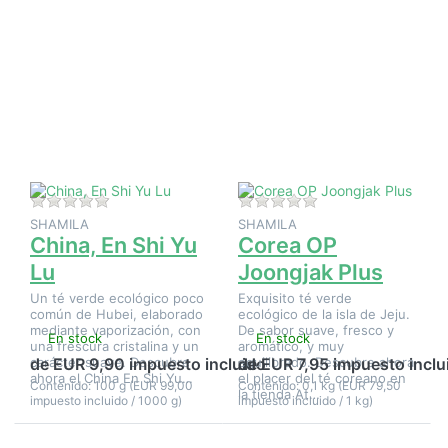
Pulse
Pulse
ENTER
ENTER
para ver
para ver
más
más
opciones
opciones
en China,
en Corea
En Shi Yu
OP
Lu
Joongjak
Plus
Aún no hay opiniones sobre este producto.
Aún no hay opinione
SHAMILA
SHAMILA
China, En Shi Yu
Corea OP
Lu
Joongjak Plus
Un té verde ecológico poco
Exquisito té verde
común de Hubei, elaborado
ecológico de la isla de Jeju.
mediante vaporización, con
De sabor suave, fresco y
En stock
En stock
una frescura cristalina y un
aromático, y muy
carácter suave. Descubre
equilibrado. Descubre ahora
de EUR 9,90 impuesto incluido
de EUR 7,95 impuesto inclu
ahora el China En Shi Yu…
el placer del té coreano en
Contenido: 100 g (EUR 99,00
Contenido: 0,1 kg (EUR 79,50
la tienda At…
impuesto incluido / 1000 g)
impuesto incluido / 1 kg)