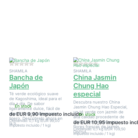
Pulse
Pulse
ENTER
ENTER
para ver
para ver
más
más
opciones
opciones
en
en China
Bancha
Jasmin
de
Chung
Japón
Hao
especial
Aún no hay opiniones sobre este producto.
Aún no hay opinione
SHAMILA
SHAMILA
Bancha de
China Jasmin
Japón
Chung Hao
especial
Té verde ecológico suave
de Kagoshima, ideal para el
Descubra nuestro China
día a día. De sabor
En stock
Jasmin Chung Hao Especial,
ligeramente dulce, fácil de
un té verde con jazmín de
digerir y agradablemente
de EUR 9,90 impuesto incluido
En stock
alta calidad procedente de
ligero. Descúbrelo ahora en
Contenido: 0,1 kg (EUR 99,00
China, aromatizado con
de EUR 10,95 impuesto inc
la ti…
impuesto incluido / 1 kg)
flores frescas de jazmín.
Contenido: 0,1 kg (EUR 109,50
Disfrut…
impuesto incluido / 1 kg)