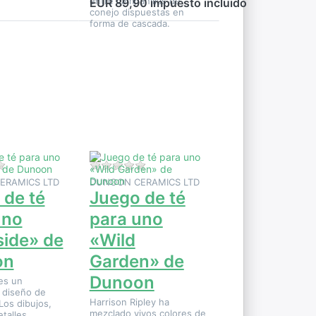
entre campanillas de
EUR 89,90 impuesto incluido
conejo dispuestas en
forma de cascada.
Pulse
ENTER
para ver
más
opciones
en Juego
de té
para uno
«Wild
Garden»
de
Dunoon
ste producto.
Aún no hay opiniones sobre este producto.
Aún no hay opiniones sobre este pro
ERAMICS LTD
DUNOON CERAMICS LTD
 de té
Juego de té
uno
para uno
ide» de
«Wild
on
Garden» de
Dunoon
es un
 diseño de
Harrison Ripley ha
Los dibujos,
mezclado vivos colores de
talles,