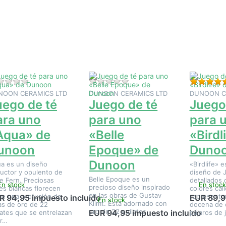
ENTER
ENTER
ENTER
ra ver
para ver
para ver
más
más
más
ciones
opciones
opciones
 Juego
en Juego
en Juego
de té
de té
de té
ra uno
para uno
para uno
Aqua»
«Belle
«Birdlife»
de
Epoque»
de
unoon
de
Dunoon
Dunoon
Aún no hay opiniones sobre este producto.
Aún no hay opiniones sobre e
NOON CERAMICS LTD
DUNOON CERAMICS LTD
DUNOON C
uego de té
Juego de té
Juego
ara uno
para uno
para 
Aqua» de
«Belle
«Birdl
unoon
Epoque» de
Duno
Dunoon
a es un diseño
«Birdlife» 
uctor y opulento de
diseño de 
Belle Epoque es un
e Fern. Preciosas
detallados 
En stock
En stock
precioso diseño inspirado
res blancas florecen
colores cáli
en las obras de Gustav
re una profusión de
representa
R 94,95 impuesto incluido
EUR 89,9
En stock
Klimt. Está adornado con
as de oro de 22
docena de 
oro de 22 quilates.
EUR 94,95 impuesto incluido
lates que se entrelazan
pájaros de 
r…