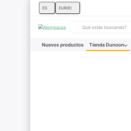
ES
EUR
(€)
Introduzca un término de búsq
Nuevos productos
Tienda Dunoon