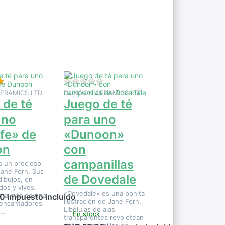
ENTER
para ver
más
opciones
en Juego
de té para
uno
«Dunoon»
con
campanillas
de
ste producto.
Valoración: 5 de 5 estrellas. 1 Evaluación.
Aún no hay opiniones sobre este pro
Dovedale
ERAMICS LTD
DUNOON CERAMICS LTD
 de té
Juego de té
uno
para uno
ife» de
«Dunoon»
on
con
campanillas
es un precioso
Jane Fern. Sus
de Dovedale
dibujos, en
dos y vivos,
«Dovedale» es una bonita
n a más de una
0 impuesto incluido
ilustración de Jane Fern.
encantadores
Libélulas de alas
j…
En stock
transparentes revolotean