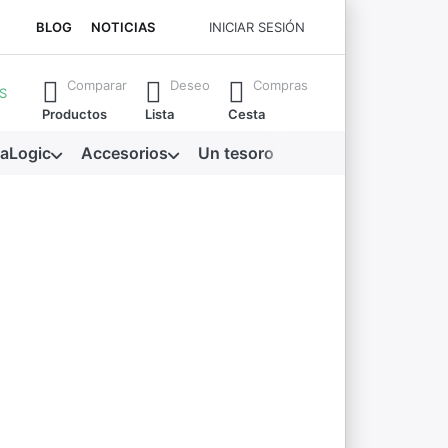
BLOG
NOTICIAS
INICIAR SESIÓN
a que escribe. Pulse la tecla Intro para abrir todos los resul
Comparar
Deseo
Compras
S
Productos
Lista
Cesta
aLogic
Accesorios
Un tesoro