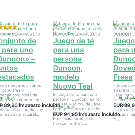
Conjunto
de té
de té
e té para
para una
para uno
uno
persona
Dunoon
unoon» –
Dunoon,
Dovedale
Puntos
modelo
Fresa
stacados
Nuovo
Valoración: 5 de 5 estrellas. 1 Evaluación.
Aún no hay opiniones sobre e
Teal
NOON CERAMICS LTD
DUNOON CERAMICS LTD
DUNOON C
onjunto de
Juego de té
Juego
é para uno
para una
para 
Dunoon» –
persona
Duno
untos
Dunoon,
Doved
estacados
modelo
Fresa
Nuovo Teal
 de nuestros diseños
«Dovedale»
 populares y
atractiva il
El juego de té para una
lemáticos: bolas de
Jane Fern.
En stock
En stock
persona «Dunoon Tea for
ores vivos cubren esta
fresas de c
one set Nuovo», de Jane
a con un fabuloso
mermelada 
R 89,90 impuesto incluido
EUR 89,9
En stock
Fern, presenta un diseño
eño de Caroline Bessey
planta en f
seductor y opulento.
EUR 94,95 impuesto incluido
su estilo de acuarel…
cascada, mi
Preciosas flores blancas
m…
florecen entre u…
Pulse
Pulse
Pulse