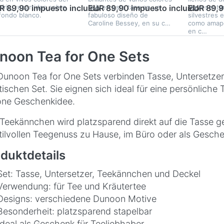
oíris, repartidas sobre
cubren esta taza en un
representan
R 89,90 impuesto incluido
EUR 89,90 impuesto incluido
EUR 89,9
fondo blanco.
fabuloso diseño de
silvestres 
Caroline Bessey, en su c…
como amapo
en c…
noon Tea for One Sets
Dunoon Tea for One Sets verbinden Tasse, Untersetzer
tischen Set. Sie eignen sich ideal für eine persönliche
ne Geschenkidee.
Teekännchen wird platzsparend direkt auf die Tasse g
stilvollen Teegenuss zu Hause, im Büro oder als Gesche
duktdetails
Set: Tasse, Untersetzer, Teekännchen und Deckel
Verwendung: für Tee und Kräutertee
Designs: verschiedene Dunoon Motive
Besonderheit: platzsparend stapelbar
Ideal als Geschenk für Teeliebhaber