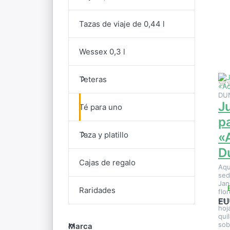
pa
Tazas de viaje de 0,44 l
op
en
pa
Wessex 0,3 l
«
D
Teteras
DU
J
Té para uno
p
Taza y platillo
«
D
Cajas de regalo
Aqu
sed
Jan
Raridades
flo
ent
EU
hoj
qui
Marca
sob
Marca