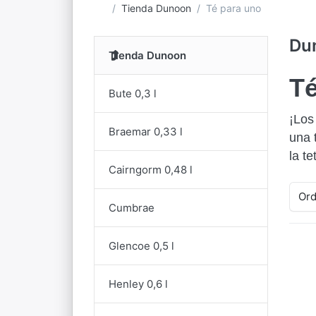
Página de inicio
Tienda Dunoon
Té para uno
Du
Tienda Dunoon
Té
Bute 0,3 l
¡Los
Braemar 0,33 l
una 
la t
Cairngorm 0,48 l
Ord
Cumbrae
Glencoe 0,5 l
Henley 0,6 l
o