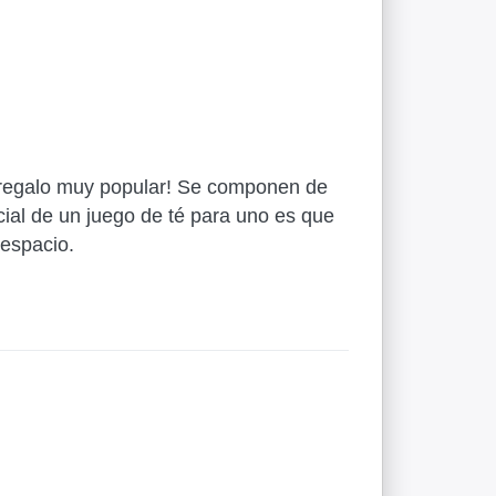
e regalo muy popular! Se componen de
cial de un juego de té para uno es que
 espacio.
Pulse
ENTER
para ver
más
opciones
en Juego