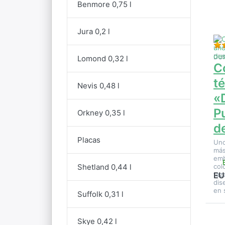
Benmore 0,75 l
d
«D
Jura 0,2 l
de
DU
Lomond 0,32 l
C
t
Nevis 0,48 l
«
P
Orkney 0,35 l
d
Placas
Uno
más
emb
Shetland 0,44 l
col
taz
EU
dis
en 
Suffolk 0,31 l
Skye 0,42 l