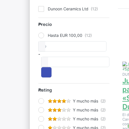
Dunoon Ceramics Ltd
Precio
Precio
pa
op
Hasta EUR 100,00
en
de
Precios
pa
«
-
a
D
DU
J
Rating
p
Rating
«
Y mucho más
D
Y mucho más
El 
Y mucho más
Car
com
Y mucho más
agu