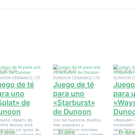
Pulse
Pulse
Pulse
ENTER
ENTER
ENTER
ra ver
para ver
para ver
más
más
más
ciones
opciones
opciones
 Juego
en Juego
en Juego
de té
de té para
de té para
ra uno
uno
uno
Splat»
«Starburst»
«Wayside»
de
de Dunoon
de
unoon
Dunoon
Aún no hay opiniones sobre este producto.
Aún no hay opiniones sobre e
NOON CERAMICS LTD
DUNOON CERAMICS LTD
DUNOON C
uego de té
Juego de té
Juego
ara uno
para uno
para 
Splat» de
«Starburst»
«Ways
unoon
de Dunoon
Duno
diseño «Splat!» de
Uno de nuestros diseños
«Wayside» 
oline Bessey está
más populares y
encantador
puesto por gotas de
emblemáticos: estrellas
Jane Fern. 
En stock
En stock
En stock
a en vivos colores del
brillantes de varios colores
llenos de de