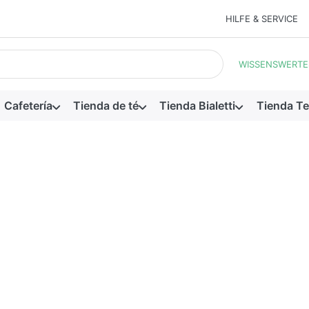
HILFE & SERVICE
ueda. Los primeros resultados aparecen automáticamente a medid
WISSENSWERTE
Cafetería
Tienda de té
Tienda Bialetti
Tienda Te