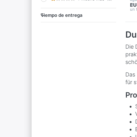
arc
EU
un 
Tiempo de entrega
Tiempo de entrega
Du
Die 
prak
schö
Das 
für 
Pro