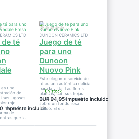
de té
para uno
Dunoon
Nuovo
Pink
ste producto.
Aún no hay opiniones sobre este producto.
Aún no hay opiniones sobre este pro
ERAMICS LTD
DUNOON CERAMICS LTD
 de té
Juego de té
uno
para uno
on
Dunoon
ale
Nuovo Pink
Este elegante servicio de
té es una auténtica delicia
 es una
para la vista. Las flores
En stock
ustración de
blancas, con sus hojas
 Unas jugosas
doradas, se representan
EUR 94,95 impuesto incluido
olor rojo
sobre un fondo rosa
cuelgan de una
0 impuesto incluido
pálido. El e…
orma de
entras que las
Pulse