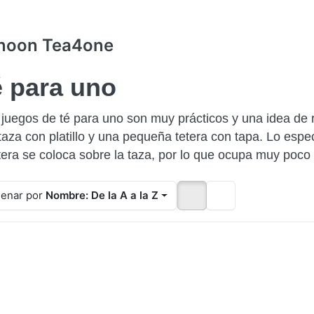
noon Tea4one
 para uno
 juegos de té para uno son muy prácticos y una idea d
taza con platillo y una pequeña tetera con tapa. Lo espe
etera se coloca sobre la taza, por lo que ocupa muy poco
enar por
Nombre: De la A a la Z
Pulse
Pulse
Pulse
ENTER
ENTER
ENTER
para ver
para ver
para ver
más
más
más
pciones
opciones
opciones
en
en Juego
en Juego