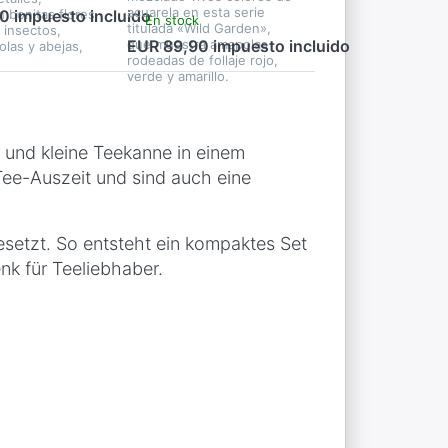
acuarela en esta serie
 bonitas flores
0 impuesto incluido
En stock
titulada «Wild Garden»,
e insectos,
que muestra amapolas
EUR 89,90 impuesto incluido
las y abejas,
rodeadas de follaje rojo,
verde y amarillo.
 und kleine Teekanne in einem
 Tee-Auszeit und sind auch eine
esetzt. So entsteht ein kompaktes Set
nk für Teeliebhaber.