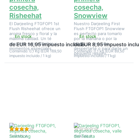
cosecha,
cosecha,
Risheehat
Snowview
El Darjeeling FTGFOP1 1st
Nuestro Darjeeling First
Flush Risheehat ofrece un
Flush FTGFOP1 Snowview
aroma fresco y floral y la
es perfecto para tomarlo
En stock
En stock
máxima calidad. Un té
por la mañana o por la
elegante para sibaritas y
tarde, ya sea para
de EUR 16,95 impuesto incluido
de EUR 8,95 impuesto incl
momentos especiales.
despertarte o para darte un
Contenido: 0,1 kg (EUR 169,50
Contenido: 0,1 kg (EUR 89,50
pequeño respiro.…
impuesto incluido / 1 kg)
impuesto incluido / 1 kg)
Pulse
Pulse
ENTER
ENTER
para ver
para ver
más
más
opciones
opciones
en
en
Darjeeling
Darjeeling
FTGFOP1,
FTGFOP1,
segunda
segunda
cosecha,
cosecha,
Selimbong
valle del
Teesta
Valoración: 4 de 5 estrellas. 1 Evaluación.
Aún no hay opinione
SHAMILA
SHAMILA