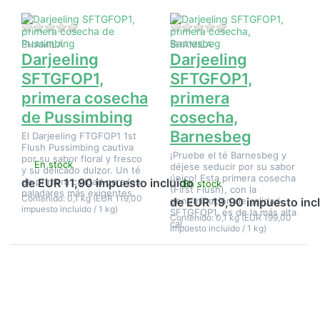
Pussimbing
Barnesbeg
Aún no hay opiniones sobre este producto.
Aún no hay opinione
SHAMILA
SHAMILA
Darjeeling
Darjeeling
SFTGFOP1,
SFTGFOP1,
primera cosecha
primera
de Pussimbing
cosecha,
Barnesbeg
El Darjeeling FTGFOP1 1st
Flush Pussimbing cautiva
¡Pruebe el té Barnesbeg y
por su sabor floral y fresco
En stock
déjese seducir por su sabor
y su delicado dulzor. Un té
único! Esta primera cosecha
de primera calidad para los
de EUR 11,90 impuesto incluido
En stock
(First Flush), con la
paladares más exigentes.
Contenido: 0,1 kg (EUR 119,00
denominación de calidad
de EUR 19,90 impuesto inc
impuesto incluido / 1 kg)
SFTGFOP1, es de la más alta
Contenido: 0,1 kg (EUR 199,00
cal…
impuesto incluido / 1 kg)
Pulse
Pulse
ENTER
ENTER
para ver
para ver
más
más
opciones
opciones