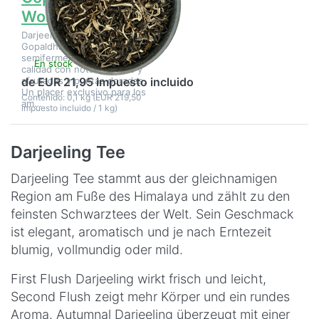
Wonder Gold
Darjeeling Oolong
Gopaldhara Wonder Gold: té
semifermentado de primera
En stock
calidad con notas florales y
afrutadas y puntas doradas.
de EUR 21,95 impuesto incluido
Un placer exclusivo para los
Contenido: 0,1 kg (EUR 219,50
am…
impuesto incluido / 1 kg)
Darjeeling Tee
Darjeeling Tee stammt aus der gleichnamigen
Region am Fuße des Himalaya und zählt zu den
feinsten Schwarztees der Welt. Sein Geschmack
ist elegant, aromatisch und je nach Erntezeit
blumig, vollmundig oder mild.
First Flush Darjeeling wirkt frisch und leicht,
Second Flush zeigt mehr Körper und ein rundes
Aroma. Autumnal Darjeeling überzeugt mit einer