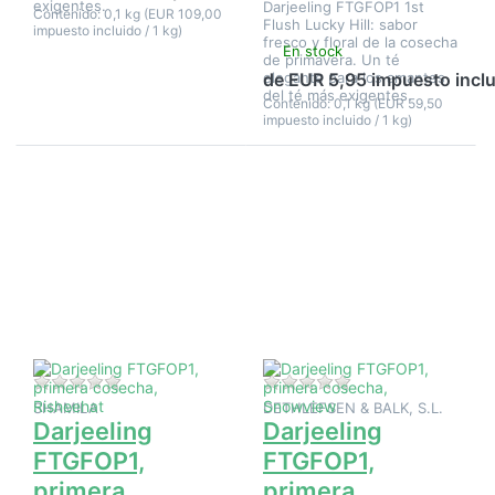
exigentes.
Darjeeling FTGFOP1 1st
Contenido: 0,1 kg (EUR 109,00
Flush Lucky Hill: sabor
impuesto incluido / 1 kg)
fresco y floral de la cosecha
En stock
de primavera. Un té
elegante para los amantes
de EUR 5,95 impuesto incl
del té más exigentes.
Contenido: 0,1 kg (EUR 59,50
impuesto incluido / 1 kg)
Pulse
Pulse
ENTER
ENTER
para ver
para ver
más
más
opciones
opciones
en
en
Darjeeling
Darjeeling
FTGFOP1,
FTGFOP1,
primera
primera
cosecha,
cosecha,
Risheehat
Snowview
Aún no hay opiniones sobre este producto.
Aún no hay opinione
SHAMILA
DETHLEFSEN & BALK, S.L.
Darjeeling
Darjeeling
FTGFOP1,
FTGFOP1,
primera
primera