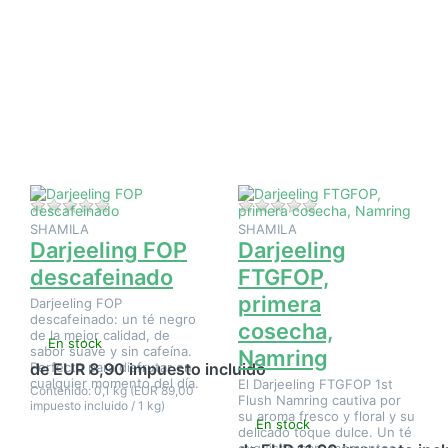
Pulse ENTER
Pulse
para ver más
ENTER
opciones en
para ver
Darjeeling
más
FOP
opciones
descafeinado
en
Darjeeling
FTGFOP,
primera
cosecha,
Namring
Aún no hay opiniones sobre este producto.
Aún no hay opinione
SHAMILA
SHAMILA
Darjeeling FOP
Darjeeling
descafeinado
FTGFOP,
primera
Darjeeling FOP
descafeinado: un té negro
cosecha,
de la mejor calidad, de
En stock
sabor suave y sin cafeína.
Namring
Perfecto para disfrutar en
de EUR 8,90 impuesto incluido
cualquier momento del día.
El Darjeeling FTGFOP 1st
Contenido: 0,1 kg (EUR 89,00
Flush Namring cautiva por
impuesto incluido / 1 kg)
su aroma fresco y floral y su
En stock
delicado toque dulce. Un té
exquisito para momentos