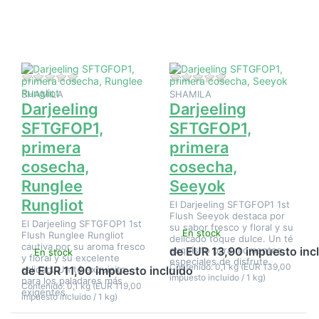
en
en
Darjeeling
Darjeeling
SFTGFOP1,
SFTGFOP1,
primera
primera
cosecha,
cosecha,
Runglee
Seeyok
Rungliot
Aún no hay opiniones sobre este producto.
Aún no hay opinione
SHAMILA
SHAMILA
Darjeeling
Darjeeling
SFTGFOP1,
SFTGFOP1,
primera
primera
cosecha,
cosecha,
Runglee
Seeyok
Rungliot
El Darjeeling SFTGFOP1 1st
Flush Seeyok destaca por
El Darjeeling SFTGFOP1 1st
su sabor fresco y floral y su
En stock
Flush Runglee Rungliot
delicado toque dulce. Un té
cautiva por su aroma fresco
exquisito para momentos
de EUR 13,90 impuesto inc
En stock
y floral y su excelente
especiales de disfrute.
Contenido: 0,1 kg (EUR 139,00
calidad. Un té exquisito
de EUR 11,90 impuesto incluido
impuesto incluido / 1 kg)
para los paladares más
Contenido: 0,1 kg (EUR 119,00
exigentes.
impuesto incluido / 1 kg)