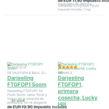
de EUR 11,90 impuesto incl
especiales de disfrute.
Contenido: 0,1 kg (EUR 119,00
impuesto incluido / 1 kg)
Pulse
Pulse
ENTER
ENTER
para ver
para ver
más
más
opciones
opciones
en
en
Darjeeling
Darjeeling
FTGFOP1
FTGFOP1,
Soom
primera
cosecha,
Lucky Hill
Aún no hay opiniones sobre este producto.
Valoración: 5 de 5 e
DETHLEFSEN & BALK, S.L.
SHAMILA
Darjeeling
Darjeeling
FTGFOP1 Soom
FTGFOP1,
primera
Darjeeling FTGFOP1 1st
Flush Soom: sabor floral y
cosecha, Lucky
fresco de la cosecha de
En stock
primavera. Un té elegante
Hill
para los amantes del té más
de EUR 10,90 impuesto incluido