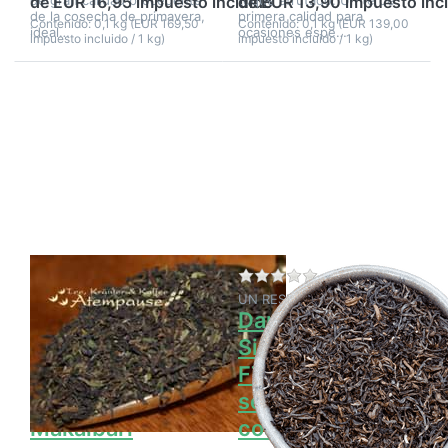
de EUR 16,95 impuesto incluido
de EUR 13,90 impuesto inc
de la cosecha de primavera,
primera calidad para
Contenido: 0,1 kg (EUR 169,50
Contenido: 0,1 kg (EUR 139,00
ideal…
ocasiones espe…
impuesto incluido / 1 kg)
impuesto incluido / 1 kg)
Pulse
Pulse
ENTER
ENTER
para ver
para ver
más
más
opciones
opciones
en
en
Darjeeling
Darjeeling
SFTGFOP1,
Singell
segunda
FTGFOP1,
cosecha,
segunda
Makaibari
cosecha
Aún no hay opiniones sobre este producto.
Aún no hay opinione
SHAMILA
UN RESPIRO
Darjeeling
Darjeeling
SFTGFOP1,
Singell
segunda
FTGFOP1,
cosecha,
segunda
Makaibari
cosecha