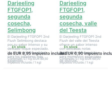
Darjeeling
Darjeeling
FTGFOP1,
FTGFOP1,
segunda
segunda
cosecha,
cosecha, valle
Selimbong
del Teesta
El Darjeeling FTGFOP1 2nd
El Darjeeling FTGFOP1 2nd
Flush Selimbong destaca
Flush del valle del Teesta
por su sabor intenso y su
ofrece un sabor intenso
En stock
En stock
delicado toque especiado.
con delicadas notas
Un té de primera calidad
frutales. Un té exquisito
de EUR 8,95 impuesto incluido
de EUR 6,90 impuesto incl
para los paladares más
para momentos especiales
Contenido: 0,1 kg (EUR 89,50
Contenido: 0,1 kg (EUR 69,00
exigentes.
de disfrute.
impuesto incluido / 1 kg)
impuesto incluido / 1 kg)
Pulse
Pulse
ENTER
ENTER
para ver
para ver
más
más
opciones
opciones
en
en
Darjeeling
Darjeeling
SFTGFOP1,
SFTGFOP1,
primera
primera
cosecha de
cosecha,