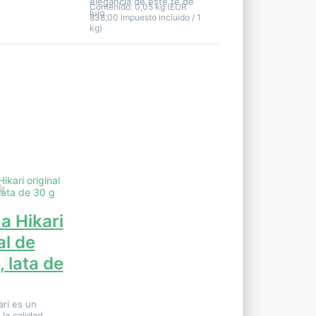
elegancia de este té de
Contenido: 0,05 kg (EUR
lujo.
838,00 impuesto incluido / 1
kg)
1 Evaluación.
Aún no hay opiniones sobre este producto.
a Hikari
al de
 lata de
ri es un
la calidad