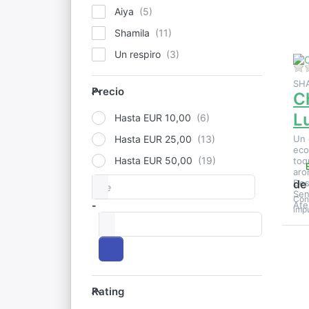
S
Aiya
Shamila
Un respiro
Precio
SH
Precio
C
L
Hasta EUR 10,00
Un 
Hasta EUR 25,00
eco
Hasta EUR 50,00
toq
aro
de
Precios
Des
de
Sen
Con
Ate
-
impu
a
p
Rating
o
Rating