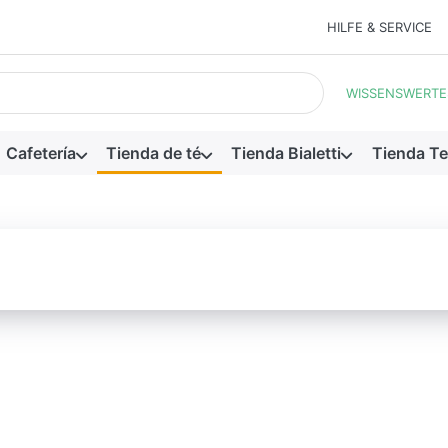
HILFE & SERVICE
ueda. Los primeros resultados aparecen automáticamente a medid
WISSENSWERTE
Cafetería
Tienda de té
Tienda Bialetti
Tienda Te