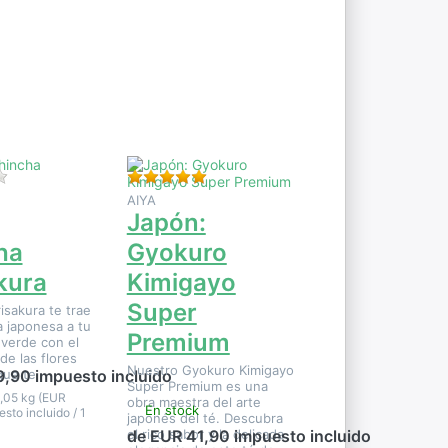
Pulse
ENTER
para ver
más
opciones
en
Japón:
Gyokuro
Kimigayo
Super
Premium
ste producto.
Aún no hay opiniones sobre este producto.
Valoración: 5 de 5 estrellas. 1 Evalua
AIYA
Japón:
ha
Gyokuro
kura
Kimigayo
Super
isakura te trae
a japonesa a tu
Premium
 verde con el
de las flores
Nuestro Gyokuro Kimigayo
que te
9,90 impuesto incluido
Super Premium es una
,05 kg (EUR
obra maestra del arte
En stock
sto incluido / 1
japonés del té. Descubra
el rico sabor y la delicada
de EUR 41,90 impuesto incluido