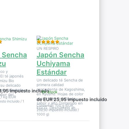
para ver
más
opciones
en Japón
Sencha
Uchiyama
Estándar
ste producto.
Valoración: 5 de 5 estrellas. 2 Valoraciones.
Valoración: 5 de 5 estrellas. 2 Valora
UN RESPIRO
 Sencha
Japón Sencha
zu
Uchiyama
Estándar
sco y
El té japonés
Un delicado té Sencha de
mizu Bio
primera calidad
 su delicado
procedente de Kagoshima,
ral y afrutado y
3,95 impuesto incluido
En stock
en Kyushu. Hojas de color
abor del
,1 kg (EUR
verde jade, excelente
de EUR 25,95 impuesto incluido
to incluido / 1
sabor y alto contenido en
Contenido: 100 g (EUR
EGCG. Descúbrelo ah…
259,50 impuesto incluido /
1000 g)