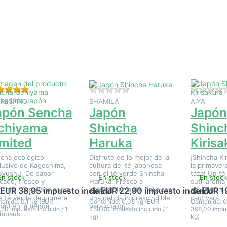
Pulse
Pulse
Pulse
ENTER
ENTER
ENTER
ara ver
para ver
para ver
más
más
más
pciones
opciones
opciones
n Japón
en Japón
en Japón
encha
Shincha
Shincha
hiyama
Haruka
Kirisakura
imited
Valoración: 5 de 5 estrellas. 1 Evaluación.
Aún no hay opiniones sobre e
 RESPIRO
SHAMILA
AIYA
apón Sencha
Japón
Japón
chiyama
Shincha
Shinc
imited
Haruka
Kirisa
cha ecológico
Disfrute de lo mejor de la
¡Shincha Kir
lusivo de Kagoshima,
cultura del té japonesa
la primaver
Kyushu. De sabor
con el té verde Shincha
taza! Un té
En stock
En stock
En stock
icado, fresco y
Haruka. Fresco e
sutil aroma 
gante. Descubre ahora
irresistiblemente delicioso:
de cerezo 
 EUR 38,95 impuesto incluido
de EUR 22,90 impuesto incluido
de EUR 1
e té verde de primera
una delicia imprescindible
cautivará.
tenido: 0,1 kg (EUR
Contenido: 0,05 kg (EUR
Contenido: 0
idad en la tienda
para cualqu…
50 impuesto incluido / 1
458,00 impuesto incluido / 1
398,00 impue
empaus…
kg)
kg)