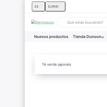
ES
EUR
(€)
Introduzca un término de búsq
Nuevos productos
Tienda Dunoon
Té verde japonés