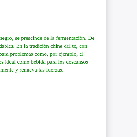
una
Kyushu. Hojas de color verde jade,
luido
de EUR 25,95 impuesto incluido
u
excelente sabor y alto contenido en
EGCG. Descúbrelo ah…
 negro, se prescinde de la fermentación. De
ables. En la tradición china del té, con
 para problemas como, por ejemplo, el
 es ideal como bebida para los descansos
a mente y renueva las fuerzas.
Pulse
ENTER
para ver
más
opciones
en Corea