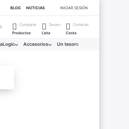
BLOG
NOTICIAS
INICIAR SESIÓN
a que escribe. Pulse la tecla Intro para abrir todos los resul
Comparar
Deseo
Compras
S
Productos
Lista
Cesta
aLogic
Accesorios
Un tesoro