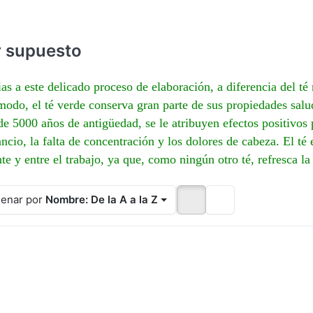
, ligeramente dulce y elegante.
conocedores del té que buscan 
R 19,95 impuesto incluido
re ahora este té verde japonés
de EUR 23,95 impuesto inc
experiencia de sabor exquisita. S
ácter.
delicado sabor y aroma…
r supuesto
as a este delicado proceso de elaboración, a diferencia del té
modo, el té verde conserva gran parte de sus propiedades salud
e 5000 años de antigüedad, se le atribuyen efectos positivos
ncio, la falta de concentración y los dolores de cabeza. El té
te y entre el trabajo, ya que, como ningún otro té, refresca l
enar por
Nombre: De la A a la Z
Pulse
Pulse
Pulse
ENTER
ENTER
ENTER
ra ver
para ver
para ver
más
más
más
ciones
opciones
opciones
 China
en China
en China,