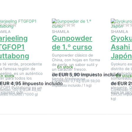
rjeeling
Gunpowder
Gyokuro
TGFOP1
de 1.º
Asahi de
ttabong
curso
Japón
Aún no hay opiniones sobre este producto.
Aún no hay opiniones sobre e
AMILA
SHAMILA
SHAMILA
arjeeling
Gunpowder
Gyoku
TGFOP1
de 1.º curso
Asahi
uttabong
Japón
Gunpowder clásico de
China, con hojas en forma
e té verde, procedente
Gyokuro exc
de perla, un sabor sutil y
En stock
la famosa región de
distrito de 
un carácter fresco.
jeeling, es un auténtico
un delicad
Descúbrelo ahora en la
de EUR 5,90 impuesto incluido
En stock
En stock
cer para todos los
sombreado,
tienda Atempause.
Contenido: 0,1 kg (EUR 59,00
ntes del té. El
dulzón y un
 EUR 4,95 impuesto incluido
de EUR 2
impuesto incluido / 1 kg)
FOP1 Puttabong es un
elegante. 
tenido: 100 g (EUR 49,50
Contenido: 0
exquisito que…
este té ja
esto incluido / 1000 g)
299,50 impues
kg)
Pulse
Pulse
Pulse
ENTER
ENTER
ENTER