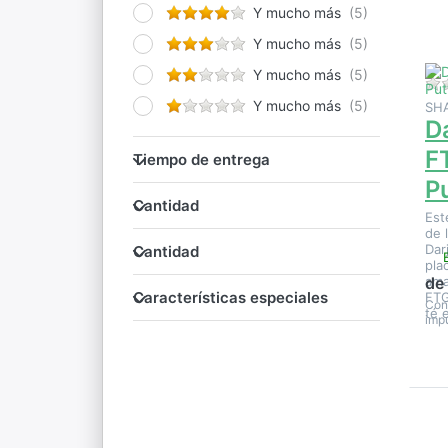
Da
Y mucho más
F
Pu
Y mucho más
Y mucho más
Y mucho más
SH
D
Tiempo de entrega
F
Tiempo de entrega
P
Cantidad
Cantidad
Est
de 
Cantidad
Dar
Cantidad
pla
ama
de
Características especiales
Características especiales
FTG
Con
té 
impu