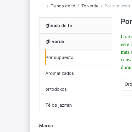
fresco
Kyushu, con un dulzor afrutado, un
de EU
Descub
Página de inicio
Tienda de té
Té verde
Por supuesto
delicado umami y un color verde
con car
de EUR 19,95 impuesto incluido
brillante en la taza. Descubre ahora el
arte del té j…
Po
Tienda de té
Graci
Té verde
este 
más d
Por supuesto
cansa
duran
Aromatizados
Ord
ortodoxos
Té de jazmín
pa
Marca
Marca
op
en