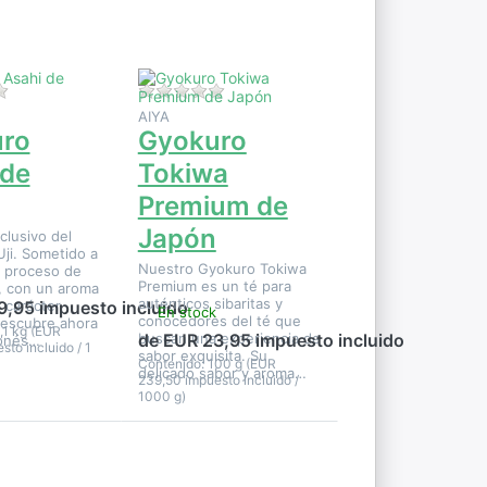
Gyokuro
Tokiwa
Premium
de
Japón
ste producto.
Aún no hay opiniones sobre este producto.
Aún no hay opiniones sobre este pro
AIYA
ro
Gyokuro
 de
Tokiwa
Premium de
Japón
lusivo del
Uji. Sometido a
Nuestro Gyokuro Tokiwa
o proceso de
Premium es un té para
 con un aroma
auténticos sibaritas y
 carácter
9,95 impuesto incluido
En stock
conocedores del té que
Descubre ahora
,1 kg (EUR
buscan una experiencia de
de EUR 23,95 impuesto incluido
ponés…
to incluido / 1
sabor exquisita. Su
Contenido: 100 g (EUR
delicado sabor y aroma…
239,50 impuesto incluido /
1000 g)
Pulse
ENTER