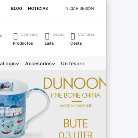
BLOG
NOTICIAS
INICIAR SESIÓN
mente a medida que escribe. Pulse la tecla Intro para abrir to
Comparar
Deseo
Compras
S
Productos
Lista
Cesta
aLogic
Accesorios
Un tesoro