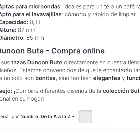
Aptas para microondas
: ideales para un té o un café 
Apto para el lavavajillas
: cómodo y rápido de limpiar
Capacidad:
0,3 l
Altura:
87 mm
Diámetro:
85 mm
Dunoon Bute – Compra online
 sus
tazas Dunoon Bute
directamente en nuestra tiend
iseños. Estamos convencidos de que le encantarán ta
s no solo son
bonitas
, sino también
elegantes
y
func
sejo:
¡Combine diferentes diseños de la
colección Bu
onal en su hogar!
enar por
Nombre: De la A a la Z