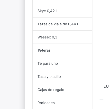
p
Skye 0,42 l
o
Tazas de viaje de 0,44 l
D
De
Wessex 0,3 l
Teteras
DU
D
D
Té para uno
La 
Dun
Taza y platillo
por
un 
Der
EU
Cajas de regalo
por
fab
Raridades