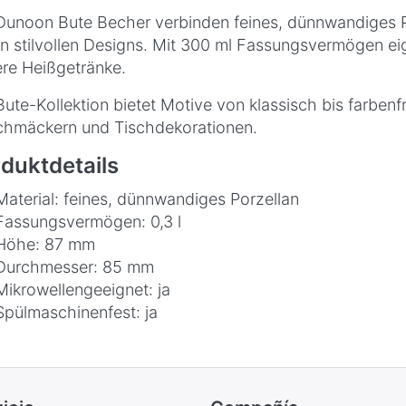
Dunoon Bute Becher verbinden feines, dünnwandiges P
en stilvollen Designs. Mit 300 ml Fassungsvermögen eig
re Heißgetränke.
Bute-Kollektion bietet Motive von klassisch bis farbenf
hmäckern und Tischdekorationen.
duktdetails
Material: feines, dünnwandiges Porzellan
Fassungsvermögen: 0,3 l
Höhe: 87 mm
Durchmesser: 85 mm
Mikrowellengeeignet: ja
Spülmaschinenfest: ja