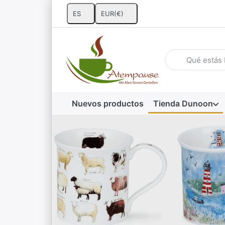
ES
EUR
(€)
Introduzca un té
Nuevos productos
Tienda Dunoon