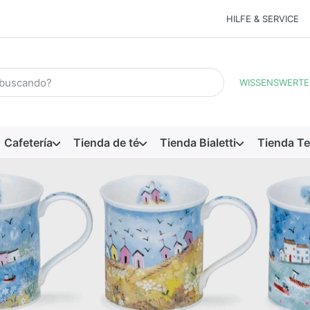
HILFE & SERVICE
rmino de búsqueda. Los primeros resultados aparecen automática
WISSENSWERTE
Cafetería
Tienda de té
Tienda Bialetti
Tienda Te