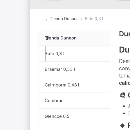
Página de inicio
Tienda Dunoon
Bute 0,3 l
Du
Tienda Dunoon
Du
Bute 0,3 l
Desc
conv
Braemar 0,33 l
tama
cali
Cairngorm 0,48 l
🎨 
Cumbrae
Glencoe 0,5 l
🔹 