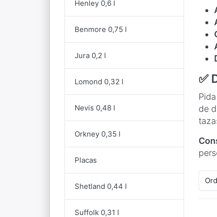
Henley 0,6 l
Benmore 0,75 l
Jura 0,2 l
✅ 
Lomond 0,32 l
Pida
Nevis 0,48 l
de d
taza
Orkney 0,35 l
Con
pers
Placas
Ord
Shetland 0,44 l
Suffolk 0,31 l