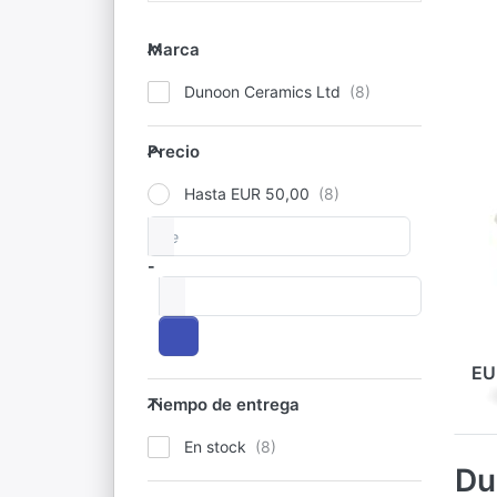
pa
Marca
Marca
op
Dunoon Ceramics Ltd
D
Precio
Precio
Hasta EUR 50,00
DU
de
Precios
D
K
-
a
La 
col
dis
pre
Ken
EU
por
Tiempo de entrega
Tiempo de entrega
fab
En stock
Du