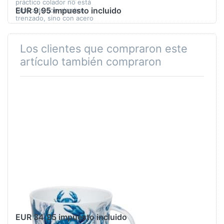
práctico colador no está
EUR 9,95 impuesto incluido
fabricado con alambre
trenzado, sino con acero
inoxidable perforado, lo que
puede res…
Los clientes que compraron este
artículo también compraron
Dunoon Lomond
Blue Ocean Crab
EUR 34,95 impuesto incluido