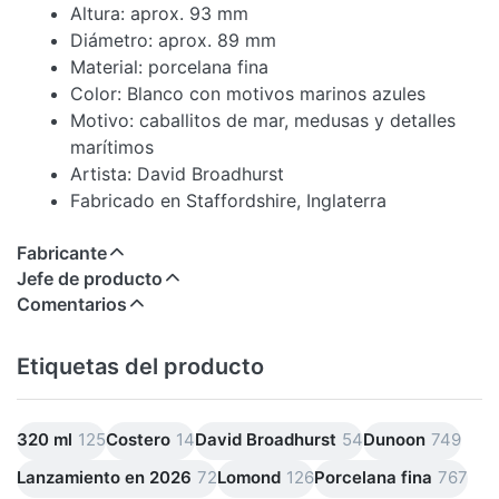
Altura: aprox. 93 mm
Diámetro: aprox. 89 mm
Material: porcelana fina
Color: Blanco con motivos marinos azules
Motivo: caballitos de mar, medusas y detalles
marítimos
Artista: David Broadhurst
Fabricado en Staffordshire, Inglaterra
Fabricante
Jefe de producto
Comentarios
Etiquetas del producto
320 ml
125
Costero
14
David Broadhurst
54
Dunoon
749
Lanzamiento en 2026
72
Lomond
126
Porcelana fina
767