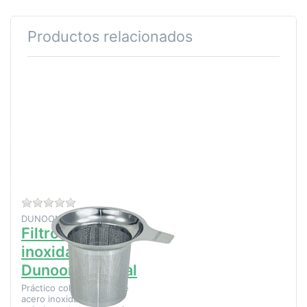
Productos relacionados
Pulse
ENTER
para ver
más
opciones
en Filtro
de acero
inoxidable
Dunoon
Original
Aún no hay opiniones sobre este producto.
DUNOON CERAMICS LTD
Filtro de acero
inoxidable
Dunoon Original
Práctico colador de té de
acero inoxidable. Este