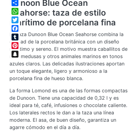
Dunoon Blue Ocean
Share
Seahorse: taza de estilo
WhatsApp
marítimo de porcelana fina
Twitter
La taza Dunoon Blue Ocean Seahorse combina la
Facebook
calidad de la porcelana británica con un diseño
Tumblr
marítimo y sereno. El motivo muestra caballitos de
Pinterest
mar, medusas y otros animales marinos en tonos
Snapchat
azules claros. Las delicadas ilustraciones aportan
un toque elegante, ligero y armonioso a la
porcelana fina de hueso blanca.
La forma Lomond es una de las formas compactas
de Dunoon. Tiene una capacidad de 0,32 l y es
ideal para té, café, infusiones o chocolate caliente.
Los laterales rectos le dan a la taza una línea
moderna. El asa, de buen diseño, garantiza un
agarre cómodo en el día a día.