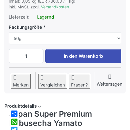
Inhalt: 0,05 kg (EUR 736,00 / 1 kg)
inkl. MwSt. zzgl.
Versandkosten
Lieferzeit:
Lagernd
Packungsgröße
Japan Super Premium Kabusecha Yamato 
In den Warenkorb
Weitersagen
Merken
Vergleichen
Fragen?
Produktdetails
Japan Super Premium
Share
Kabusecha Yamato
WhatsApp