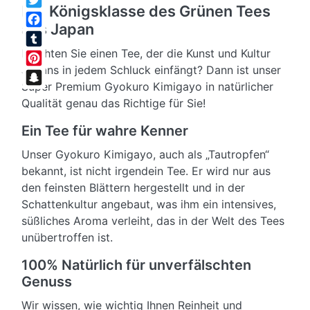
Die Königsklasse des Grünen Tees
Twitter
aus Japan
Facebook
Möchten Sie einen Tee, der die Kunst und Kultur
Tumblr
Japans in jedem Schluck einfängt? Dann ist unser
Pinterest
Super Premium Gyokuro Kimigayo in natürlicher
Snapchat
Qualität genau das Richtige für Sie!
Ein Tee für wahre Kenner
Unser Gyokuro Kimigayo, auch als „Tautropfen“
bekannt, ist nicht irgendein Tee. Er wird nur aus
den feinsten Blättern hergestellt und in der
Schattenkultur angebaut, was ihm ein intensives,
süßliches Aroma verleiht, das in der Welt des Tees
unübertroffen ist.
100% Natürlich für unverfälschten
Genuss
Wir wissen, wie wichtig Ihnen Reinheit und