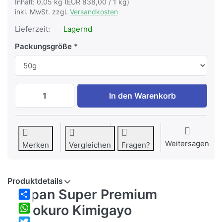
Inhalt: 0,05 kg (EUR 838,00 / 1 kg)
inkl. MwSt. zzgl.
Versandkosten
Lieferzeit:
Lagernd
Packungsgröße
Japan Super Premium Gyokuro Kimigayo 
In den Warenkorb
Weitersagen
Merken
Vergleichen
Fragen?
Produktdetails
Japan Super Premium
Share
Gyokuro Kimigayo
WhatsApp