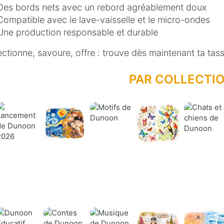
Des bords nets avec un rebord agréablement doux
Compatible avec le lave-vaisselle et le micro-ondes
Une production responsable et durable
ectionne, savoure, offre : trouve dès maintenant ta tass
PAR COLLECTI
Galerie
Chats Et
Lancement
Des
Oiseaux Et
Motifs
Chiens
En 2026
Artistes
Papillons