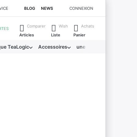
VICE
BLOG
NEWS
CONNEXION
t automatiquement. Appuie sur la touche "Entrée" pour afficher 
Comparer
Wish
Achats
RTES
Articles
Liste
Panier
que TeaLogic
Accessoires
une mine d'or