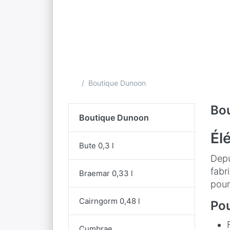
Accueil
Boutique Dunoon
Bo
Boutique Dunoon
Él
Bute 0,3 l
Depu
fabr
Braemar 0,33 l
pour
Cairngorm 0,48 l
Po
Cumbrae