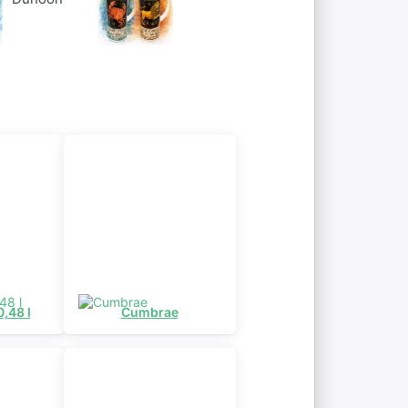
Pâques
Noël
Zodiacs
,48 l
Cumbrae