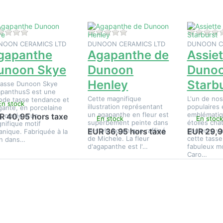
Starburst
Il n'y a pas encore d'avis sur ce produit.
Il n'y a pas encore d'avis sur 
NOON CERAMICS LTD
DUNOON CERAMICS LTD
DUNOON C
gapanthe
Agapanthe de
Assiet
unoon Skye
Dunoon
Duno
Henley
Starb
tasse Dunoon Skye
panthusS est une
Cette magnifique
L'un de nos
nde tasse tendance et
En stock
illustration représentant
populaires 
gante, en porcelaine
un agapanthe en fleur est
emblématiq
e, ornée d'un
R 40,95 hors taxe
En stock
En stock
superbement peinte dans
étoiles cha
nifique motif
le style botanique raffiné
couleurs va
EUR 36,95 hors taxe
EUR 29,9
anique. Fabriquée à la
de Michele. La fleur
cette tasse
n dans…
d'agapanthe est l'…
fabuleux mo
Caro…
ppuyez
Appuyez
Appuyez
sur
sur
sur
ENTER
ENTER
ENTER
ur plus
pour plus
pour plus
options
d'options
d'options
sur
sur
sur
ateau
Bateau
Bateau «