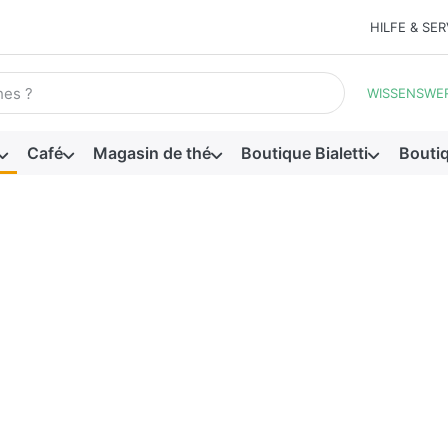
HILFE & SER
he. Pendant que vous tapez, les premiers résultats apparaissen
WISSENSWE
Café
Magasin de thé
Boutique Bialetti
Bouti