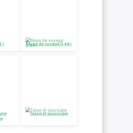
 l
Mugs de voyage 0,44 l
une
Tasse et soucoupe
ne