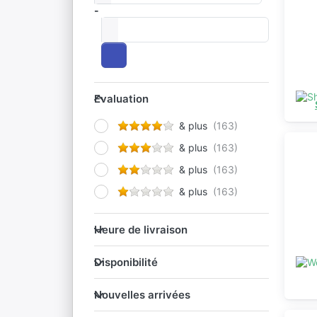
-
à
Evaluation
Evaluation
& plus
& plus
& plus
& plus
Heure de livraison
Heure de livraison
Disponibilité
Disponibilité
Nouvelles arrivées
Nouvelles arrivées