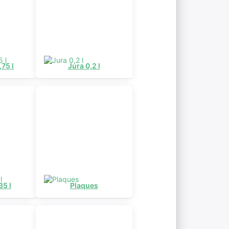
75 l
Jura 0,2 l
35 l
Plaques