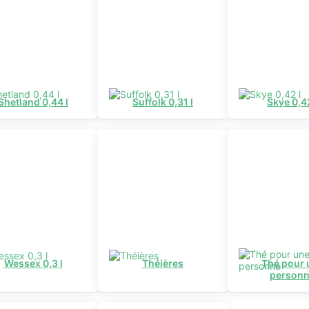
Shetland 0,44 l
Suffolk 0,31 l
Skye 0,42
Wessex 0,3 l
Théières
Thé pour 
person