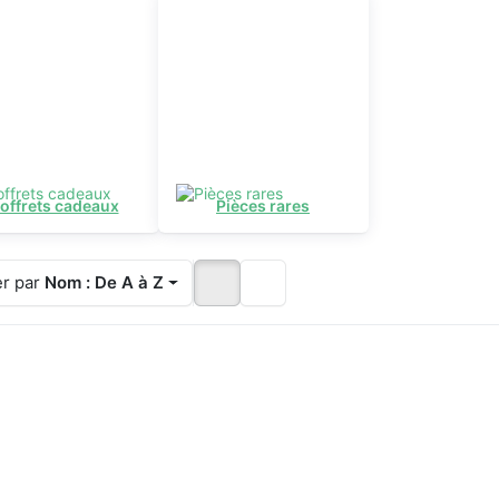
offrets cadeaux
Pièces rares
er par
Nom : De A à Z
ppuyez
Appuyez
Appuyez
r ENTER
sur ENTER
sur
our plus
pour plus
ENTER
'options
d'options
pour plus
sur
sur
d'options
apanthe
Agapanthe
sur
Dunoon
de Dunoon
Assiette
Skye
Henley
Dunoon