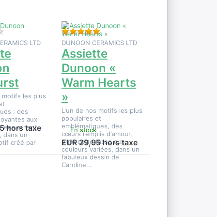
Warm
Hearts »
ce produit.
Il n'y a pas encore d'avis sur ce produit.
Évaluation : 5 de 5 étoiles. 2 Évaluati
ERAMICS LTD
DUNOON CERAMICS LTD
te
Assiette
on
Dunoon «
urst
Warm Hearts
»
 motifs les plus
et
L'un de nos motifs les plus
ues : des
populaires et
toyantes aux
emblématiques, des
riées ornent
5 hors taxe
En stock
cœurs remplis d'amour,
, dans un
orne cette tasse aux
EUR 29,95 hors taxe
tif créé par
couleurs variées, dans un
fabuleux dessin de
Caroline…
Appuyez
sur ENTER
pour plus
d'options
sur Bottes
Dunoon
Lomond