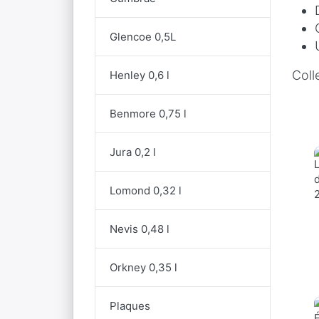
Glencoe 0,5L
Coll
Henley 0,6 l
Benmore 0,75 l
Jura 0,2 l
Lomond 0,32 l
Nevis 0,48 l
Orkney 0,35 l
Plaques