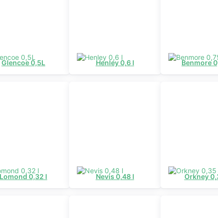
Glencoe 0,5L
Henley 0,6 l
Benmore 0,
Lomond 0,32 l
Nevis 0,48 l
Orkney 0,