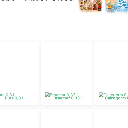
Contes De
Éducatif
Fées
Musique
Régions
Côtier
Bute 0,3 l
Braemar 0,33 l
Cairngorm 0