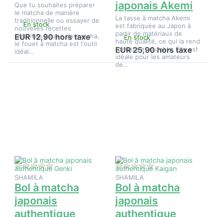
japonais Akemi
Que tu souhaites préparer
le matcha de manière
La tasse à matcha Akemi
traditionnelle ou essayer de
En stock
est fabriquée au Japon à
nouvelles recettes
partir de matériaux de
créatives à base de matcha,
EUR 12,90 hors taxe
En stock
haute qualité, ce qui la rend
le fouet à matcha est l'outil
robuste et durable. Elle est
EUR 25,90 hors taxe
idéal…
idéale pour les amateurs
de…
Appuyez
Appuyez
sur ENTER
sur ENTER
pour plus
pour plus
d'options
d'options
sur Bol à
sur Bol à
matcha
matcha
japonais
japonais
authentique
authentique
Genki
Kaigan
Il n'y a pas encore d'avis sur ce produit.
Il n'y a pas encore d
SHAMILA
SHAMILA
Bol à matcha
Bol à matcha
japonais
japonais
authentique
authentique