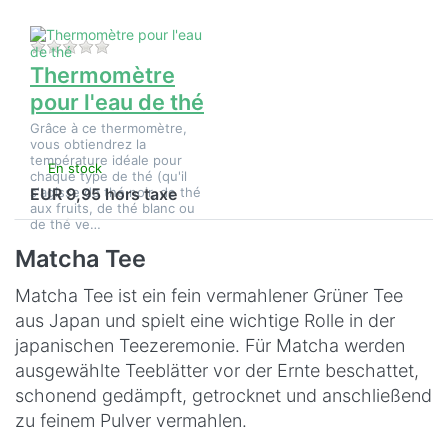
Il n'y a pas encore d'avis sur ce produit.
Thermomètre
pour l'eau de thé
Grâce à ce thermomètre,
vous obtiendrez la
température idéale pour
En stock
chaque type de thé (qu'il
s'agisse de thé noir, de thé
EUR 9,95 hors taxe
aux fruits, de thé blanc ou
de thé ve…
Matcha Tee
Matcha Tee ist ein fein vermahlener Grüner Tee
aus Japan und spielt eine wichtige Rolle in der
japanischen Teezeremonie. Für Matcha werden
ausgewählte Teeblätter vor der Ernte beschattet,
schonend gedämpft, getrocknet und anschließend
zu feinem Pulver vermahlen.