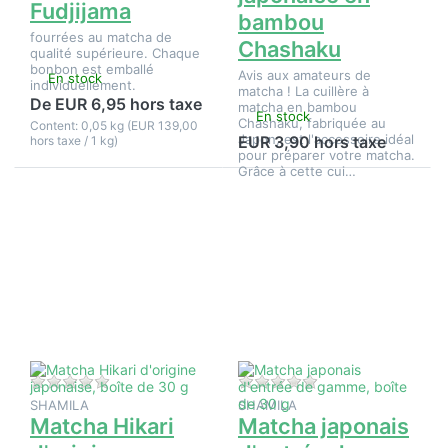
Fudjijama
bambou
fourrées au matcha de
Chashaku
qualité supérieure. Chaque
bonbon est emballé
Avis aux amateurs de
En stock
individuellement.
matcha ! La cuillère à
De EUR 6,95 hors taxe
matcha en bambou
En stock
Chashaku, fabriquée au
Content: 0,05 kg (EUR 139,00
Japon, est l'accessoire idéal
EUR 3,90 hors taxe
hors taxe / 1 kg)
pour préparer votre matcha.
Grâce à cette cui…
Appuyez
Appuyez
sur
sur
ENTER
ENTER
pour plus
pour plus
d'options
d'options
sur
sur
Matcha
Matcha
Hikari
japonais
d'origine
d'entrée
japonaise,
de
boîte de
gamme,
30 g
boîte de
30 g
Il n'y a pas encore d'avis sur ce produit.
Il n'y a pas encore d
SHAMILA
SHAMILA
Matcha Hikari
Matcha japonais