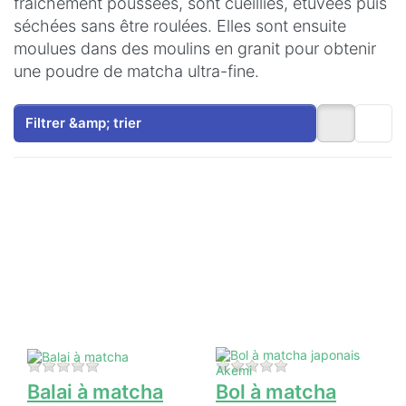
fraîchement poussées, sont cueillies, étuvées puis
séchées sans être roulées. Elles sont ensuite
moulues dans des moulins en granit pour obtenir
une poudre de matcha ultra-fine.
Filtrer &amp; trier
Appuyez
Appuyez
sur
sur
ENTER
ENTER
pour plus
pour plus
d'options
d'options
sur Balai
sur Bol à
à matcha
matcha
japonais
Akemi
Il n'y a pas encore d'avis sur ce produit.
Il n'y a pas encore d
Balai à matcha
Bol à matcha