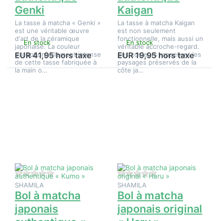
Genki
Kaigan
La tasse à matcha « Genki »
La tasse à matcha Kaigan
est une véritable œuvre
est non seulement
d'art de la céramique
fonctionnelle, mais aussi un
En stock
En stock
japonaise. La couleur
véritable accroche-regard.
exceptionnellement intense
Ses couleurs rappellent les
EUR 41,95 hors taxe
EUR 19,95 hors taxe
de cette tasse fabriquée à
paysages préservés de la
la main o…
côte ja…
Appuyez
Appuyez
sur ENTER
sur
pour plus
ENTER
d'options
pour plus
sur Bol à
d'options
matcha
sur Bol à
japonais
matcha
authentique
japonais
« Kumo »
original «
Haru »
Il n'y a pas encore d'avis sur ce produit.
Il n'y a pas encore d
SHAMILA
SHAMILA
Bol à matcha
Bol à matcha
japonais
japonais original