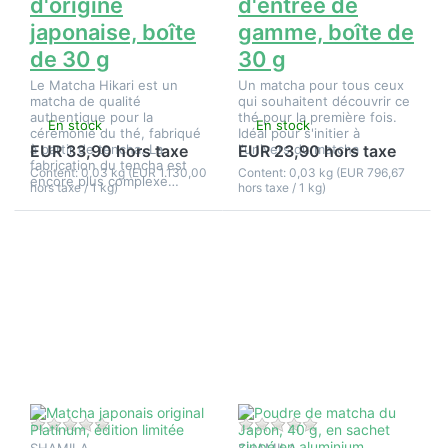
d'origine
d'entrée de
japonaise, boîte
gamme, boîte de
de 30 g
30 g
Le Matcha Hikari est un
Un matcha pour tous ceux
matcha de qualité
qui souhaitent découvrir ce
authentique pour la
thé pour la première fois.
En stock
En stock
cérémonie du thé, fabriqué
Idéal pour s'initier à
à partir de tencha. La
l'univers du matcha
EUR 33,90 hors taxe
EUR 23,90 hors taxe
fabrication du tencha est
Content: 0,03 kg (EUR 1.130,00
Content: 0,03 kg (EUR 796,67
encore plus complexe…
hors taxe / 1 kg)
hors taxe / 1 kg)
Appuyez
Appuyez
sur
sur
ENTER
ENTER
pour plus
pour plus
d'options
d'options
sur
sur
Matcha
Poudre
japonais
de
original
matcha
Platinum,
du
édition
Japon,
limitée
40 g, en
sachet
Il n'y a pas encore d'avis sur ce produit.
Il n'y a pas encore d
zippé en
SHAMILA
SHAMILA