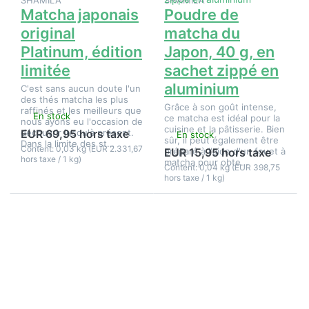
aluminium
Matcha japonais
Poudre de
original
matcha du
Platinum, édition
Japon, 40 g, en
limitée
sachet zippé en
aluminium
C'est sans aucun doute l'un
des thés matcha les plus
Grâce à son goût intense,
raffinés et les meilleurs que
En stock
ce matcha est idéal pour la
nous ayons eu l'occasion de
cuisine et la pâtisserie. Bien
découvrir jusqu'à présent.
EUR 69,95 hors taxe
En stock
sûr, il peut également être
Dans la limite des st…
Content: 0,03 kg (EUR 2.331,67
préparé à l'aide d'un fouet à
EUR 15,95 hors taxe
hors taxe / 1 kg)
matcha pour obte…
Content: 0,04 kg (EUR 398,75
hors taxe / 1 kg)
Appuyez sur
ENTER pour
plus
d'options sur
Thermomètre
pour l'eau de
thé