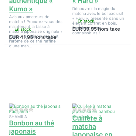
authentique «
« Haru »
Kumo »
Découvrez la magie du
matcha avec le bol exclusif
Avis aux amateurs de
« Haru », présenté dans un
En stock
matcha ! Procurez-vous dès
élégant coffret en bois.
maintenant la tasse à
Parfait pour les
EUR 39,95 hors taxe
En stock
matcha japonaise originale «
connaisseurs !
Kumo » et découvrez tout
EUR 41,95 hors taxe
l'arôme de ce thé raffiné
d'une man…
Appuyez
Appuyez
sur
sur
ENTER
ENTER
pour plus
pour plus
d'options
d'options
sur
sur
Bonbon
Cuillère à
au thé
matcha
japonais
japonaise
Fudjijama
en
bambou
Chashaku
Il n'y a pas encore d'avis sur ce produit.
Il n'y a pas encore d
SHAMILA
Cuillère à
Bonbon au thé
matcha
japonais
japonaise en