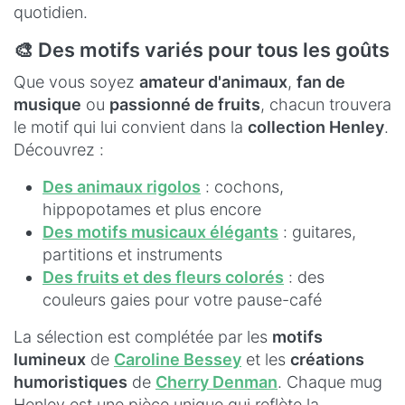
quotidien.
🎨 Des motifs variés pour tous les goûts
Que vous soyez
amateur d'animaux
,
fan de
musique
ou
passionné de fruits
, chacun trouvera
le motif qui lui convient dans la
collection Henley
.
Découvrez :
Des animaux rigolos
: cochons,
hippopotames et plus encore
Des motifs musicaux élégants
: guitares,
partitions et instruments
Des fruits et des fleurs colorés
: des
couleurs gaies pour votre pause-café
La sélection est complétée par les
motifs
lumineux
de
Caroline Bessey
et les
créations
humoristiques
de
Cherry Denman
. Chaque mug
Henley est une pièce unique qui reflète la