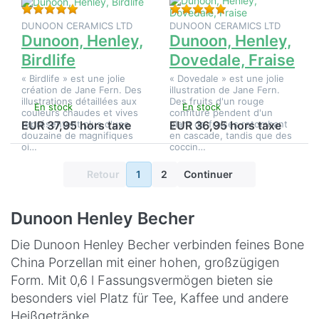
Évaluation : 5 de 5 étoiles. 2 Évaluations.
Évaluation : 5 de 5 é
DUNOON CERAMICS LTD
DUNOON CERAMICS LTD
Dunoon, Henley,
Dunoon, Henley,
Birdlife
Dovedale, Fraise
« Birdlife » est une jolie
« Dovedale » est une jolie
création de Jane Fern. Des
illustration de Jane Fern.
illustrations détaillées aux
Des fruits d'un rouge
En stock
En stock
couleurs chaudes et vives
confituré pendent d'un
représentent plus d'une
plant de fraises retombant
EUR 37,95 hors taxe
EUR 36,95 hors taxe
douzaine de magnifiques
en cascade, tandis que des
oi…
coccin…
Retour
1
2
Continuer
Dunoon Henley Becher
Die Dunoon Henley Becher verbinden feines Bone
China Porzellan mit einer hohen, großzügigen
Form. Mit 0,6 l Fassungsvermögen bieten sie
besonders viel Platz für Tee, Kaffee und andere
Heißgetränke.