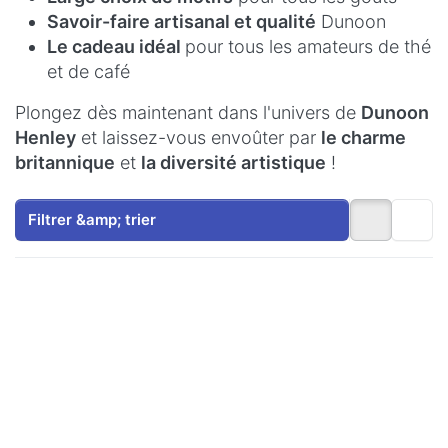
Savoir-faire artisanal et qualité
Dunoon
Le cadeau idéal
pour tous les amateurs de thé
et de café
Plongez dès maintenant dans l'univers de
Dunoon
Henley
et laissez-vous envoûter par
le charme
britannique
et
la diversité artistique
!
Filtrer &amp; trier
Appuyez
Appuyez
sur ENTER
sur ENTER
pour plus
pour plus
d'options
d'options
sur
sur
Agapanthe
Delphiniums
de Dunoon
de Dunoon
Henley
Henley