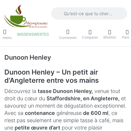
Saisissez un terme de recherche. Penda
WISSENSWERTES
Comparer
Wishlist
Panie
e menu
Connexion
Dunoon Henley
Dunoon Henley – Un petit air
d'Angleterre entre vos mains
Découvrez la
tasse Dunoon Henley,
venue tout
droit du cœur du
Staffordshire, en Angleterre,
et
savourez un moment de dégustation exceptionnel.
Avec sa
contenance
généreuse
de 600 ml
, ce
n’est pas seulement une simple tasse à café, mais
une
petite œuvre d’art
pour votre plaisir