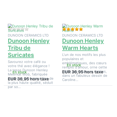
sur
sur
Dunoon
Dunoon
Henley
Henley
Tribu de
Warm
Suricates
Hearts
Il n'y a pas encore d'avis sur ce produit.
Évaluation : 5 de 5 é
DUNOON CERAMICS LTD
DUNOON CERAMICS LTD
Dunoon Henley
Dunoon Henley
Tribu de
Warm Hearts
Suricates
L'un de nos motifs les plus
populaires et
Savourez votre café ou
emblématiques, des cœurs
En stock
votre thé avec élégance !
remplis d'amour, orne cette
La tasse Dunoon Henley
tasse aux couleurs variées,
EUR 36,95 hors taxe
En stock
Meerkat Mob, fabriquée
dans un fabuleux dessin de
dans une porcelaine fine de
EUR 36,95 hors taxe
Caroline…
la plus haute qualité, séduit
par so…
Appuyez
Appuyez
sur
sur
ENTER
ENTER
pour plus
pour plus
d'options
d'options
sur
sur