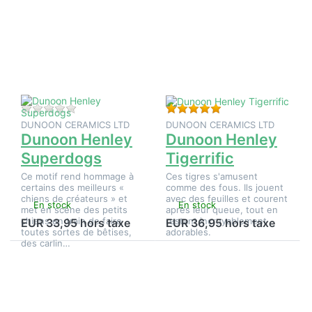
pour plus
ENTER
d'options
pour plus
sur
d'options
Dunoon
sur
Henley
Dunoon
Superdogs
Henley
Tigerrific
Il n'y a pas encore d'avis sur ce produit.
Évaluation : 5 de 5 é
DUNOON CERAMICS LTD
DUNOON CERAMICS LTD
Dunoon Henley
Dunoon Henley
Superdogs
Tigerrific
Ce motif rend hommage à
Ces tigres s'amusent
certains des meilleurs «
comme des fous. Ils jouent
chiens de créateurs » et
avec des feuilles et courent
En stock
En stock
met en scène des petits
après leur queue, tout en
chiens en train de faire
restant incroyablement
EUR 33,95 hors taxe
EUR 36,95 hors taxe
toutes sortes de bêtises,
adorables.
des carlin…
Appuyez
Appuyez
sur
sur
ENTER
ENTER
pour plus
pour plus
d'options
d'options