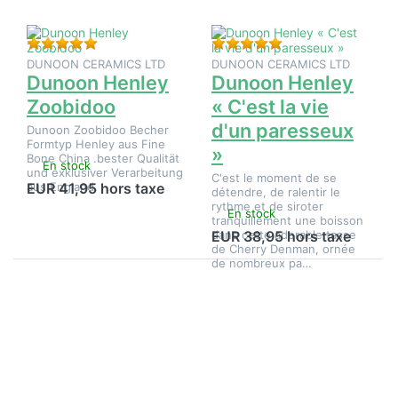
vie d'un
paresseux
»
Évaluation : 5 de 5 étoiles. 1 Évaluation.
Évaluation : 5 de 5 é
DUNOON CERAMICS LTD
DUNOON CERAMICS LTD
Dunoon Henley
Dunoon Henley
Zoobidoo
« C'est la vie
d'un paresseux
Dunoon Zoobidoo Becher
Formtyp Henley aus Fine
»
Bone China .bester Qualität
En stock
und exklusiver Verarbeitung
C'est le moment de se
aus England.
EUR 41,95 hors taxe
détendre, de ralentir le
rythme et de siroter
En stock
tranquillement une boisson
dans cette adorable tasse
EUR 38,95 hors taxe
de Cherry Denman, ornée
de nombreux pa…
Appuyez
Appuyez
sur
sur
ENTER
ENTER
pour plus
pour plus
d'options
d'options
sur
sur
Dunoon
Dunoon,
Henley «
Henley et
Lots of
Roses