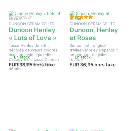
Love »
Il n'y a pas encore d'avis sur ce produit.
Évaluation : 5 de 5 é
DUNOON CERAMICS LTD
DUNOON CERAMICS LTD
Dunoon Henley
Dunoon, Henley
« Lots of Love »
et Roses
Tasse Henley de 0,6 l,
Sur ce motif original
décorée de cœurs colorés
d'Aileen Morley s'épanouit
dans un style aquarelle.
un bouquet de jolies «
En stock
En stock
Découvrez la tasse Dunoon
roses »
« Lots of Love » et ses
EUR 38,95 hors taxe
EUR 36,95 hors taxe
détails.
Appuyez
Appuyez
sur
sur
ENTER
ENTER
pour plus
pour plus
d'options
d'options
sur
sur
Dunoon,
Dunoon,
Henley,
Henley,
Birdlife
Dovedale,
Fraise