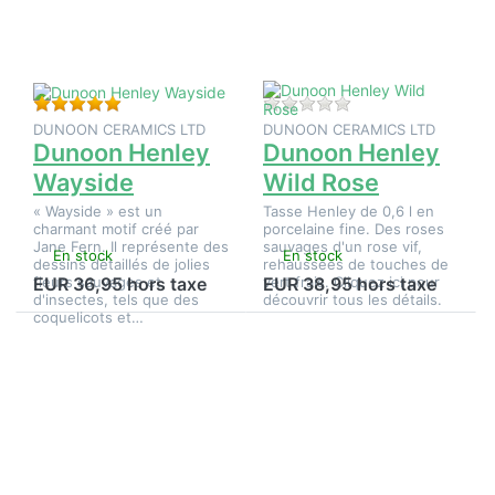
Dunoon
Dunoon
Henley
Henley
Wayside
Wild
Rose
Évaluation : 5 de 5 étoiles. 1 Évaluation.
Il n'y a pas encore d
DUNOON CERAMICS LTD
DUNOON CERAMICS LTD
Dunoon Henley
Dunoon Henley
Wayside
Wild Rose
« Wayside » est un
Tasse Henley de 0,6 l en
charmant motif créé par
porcelaine fine. Des roses
Jane Fern. Il représente des
sauvages d'un rose vif,
En stock
En stock
dessins détaillés de jolies
rehaussées de touches de
fleurs sauvages et
vert frais. Cliquez ici pour
EUR 36,95 hors taxe
EUR 38,95 hors taxe
d'insectes, tels que des
découvrir tous les détails.
coquelicots et…
Appuyez
Appuyez
sur
sur
ENTER
ENTER
pour plus
pour plus
d'options
d'options
sur
sur
Dunoon
Dunoon
Henley
Henley «
Zoobidoo
C'est la