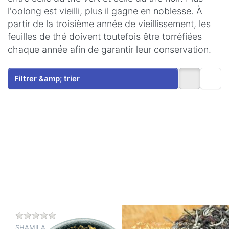
l'oolong est vieilli, plus il gagne en noblesse. À
partir de la troisième année de vieillissement, les
feuilles de thé doivent toutefois être torréfiées
chaque année afin de garantir leur conservation.
Filtrer &amp; trier
Appuyez
Appuyez
sur
sur
ENTER
ENTER
pour plus
pour plus
d'options
d'options
sur Chine
sur
Oolong
Darjeeling
Milky
FOP
Oolong
Oolong
2e
récolte «
Singbulli
»
Il n'y a pas encore d'avis sur ce produit.
Il n'y a pas encore d
SHAMILA
UNE PAUSE