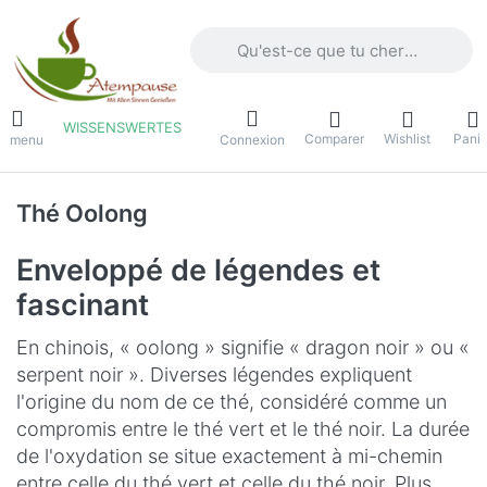
Saisissez un terme de recherche. Penda
WISSENSWERTES
Comparer
Wishlist
Panie
e menu
Connexion
Thé Oolong
Enveloppé de légendes et
fascinant
En chinois, « oolong » signifie « dragon noir » ou «
serpent noir ». Diverses légendes expliquent
l'origine du nom de ce thé, considéré comme un
compromis entre le thé vert et le thé noir. La durée
de l'oxydation se situe exactement à mi-chemin
entre celle du thé vert et celle du thé noir. Plus