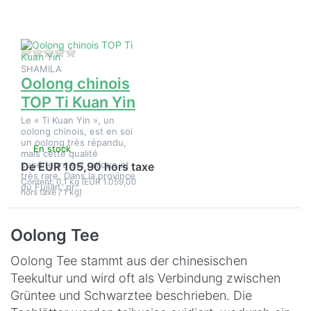
TOP Ti
Kuan Yin
Il n'y a pas encore d'avis sur ce produit.
SHAMILA
Oolong chinois
TOP Ti Kuan Yin
Le « Ti Kuan Yin », un
oolong chinois, est en soi
un oolong très répandu,
En stock
mais cette qualité
supérieure est unique et
De EUR 105,90 hors taxe
très rare. Dans la province
Content: 0,1 kg (EUR 1.059,00
du Fujian, pr…
hors taxe / 1 kg)
Oolong Tee
Oolong Tee stammt aus der chinesischen
Teekultur und wird oft als Verbindung zwischen
Grüntee und Schwarztee beschrieben. Die