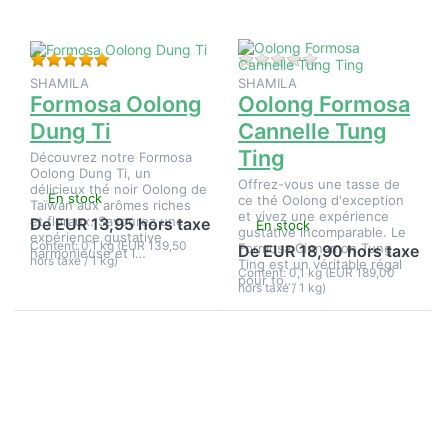
Tung
Ting
Évaluation : 5 de 5 étoiles. 1 Évaluation.
Il n'y a pas encore d
SHAMILA
SHAMILA
Formosa Oolong
Oolong Formosa
Dung Ti
Cannelle Tung
Ting
Découvrez notre Formosa
Oolong Dung Ti, un
Offrez-vous une tasse de
délicieux thé noir Oolong de
En stock
ce thé Oolong d'exception
Taïwan aux arômes riches
et vivez une expérience
et floraux. Savourez une
De EUR 13,95 hors taxe
En stock
gustative incomparable. Le
expérience gustative
Content: 0,1 kg (EUR 139,50
Formosa Cinnamon Tung
De EUR 18,90 hors taxe
harmonieuse et l…
hors taxe / 1 kg)
Ting est un véritable régal
Content: 0,1 kg (EUR 189,00
pour to…
hors taxe / 1 kg)
Appuyez
sur
ENTER
pour plus
d'options
sur
Oolong
chinois