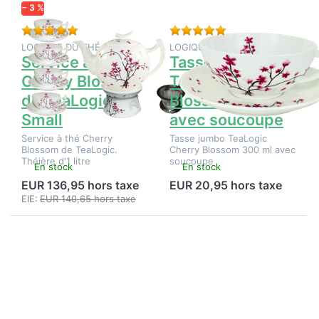
− 3 %
de
300 ml
TeaLogic
avec
Small
soucoupe
Évaluation : 5 de 5 étoiles. 3 Évaluations.
Évaluation : 5 de 5 é
LOGIQUE DU THÉ
LOGIQUE DU THÉ
Service à thé
Tasse jumbo
Cherry Blossom
TeaLogic Cherry
de TeaLogic
Blossom 300 ml
Small
avec soucoupe
Service à thé Cherry
Tasse jumbo TeaLogic
Blossom de TeaLogic.
Cherry Blossom 300 ml avec
Théière d'1 litre
soucoupe
En stock
En stock
EUR 136,95 hors taxe
EUR 20,95 hors taxe
EIE:
EUR 140,65 hors taxe
Appuyez
Appuyez
sur
sur
ENTER
ENTER
pour plus
pour plus
d'options
d'options
sur Tasse
sur Tasse
à
à thé
espresso
TeaLogic