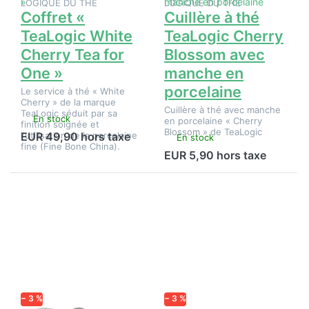
LOGIQUE DU THÉ
LOGIQUE DU THÉ
porcelaine
Coffret «
Cuillère à thé
TeaLogic White
TeaLogic Cherry
Cherry Tea for
Blossom avec
One »
manche en
porcelaine
Le service à thé « White
Cherry » de la marque
Cuillère à thé avec manche
TeaLogic séduit par sa
En stock
en porcelaine « Cherry
finition soignée et
Blossom » de TeaLogic
l'utilisation de la porcelaine
EUR 49,90 hors taxe
En stock
fine (Fine Bone China).
EUR 5,90 hors taxe
Appuyez
Appuyez
sur
sur
ENTER
ENTER
pour plus
pour plus
d'options
d'options
sur
sur
Service à
Service à
thé
thé
Cherry
Cherry
Blossom
Blossom
− 3 %
de
− 3 %
de
TeaLogic
TeaLogic