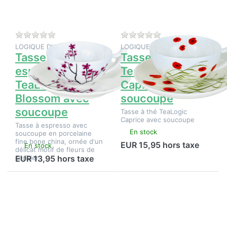
TeaLogic
Caprice
Cherry
avec
Blossom
soucoupe
avec
soucoupe
Il n'y a pas encore d'avis sur ce produit.
Il n'y a pas encore d
LOGIQUE DU THÉ
LOGIQUE DU THÉ
Tasse à
Tasse à thé
espresso
TeaLogic
TeaLogic Cherry
Caprice avec
Blossom avec
soucoupe
soucoupe
Tasse à thé TeaLogic
Caprice avec soucoupe
Tasse à espresso avec
En stock
soucoupe en porcelaine
fine bone china, ornée d'un
EUR 15,95 hors taxe
En stock
délicat motif de fleurs de
cerisier.
EUR 13,95 hors taxe
Appuyez
Appuyez
sur
sur
ENTER
ENTER
pour plus
pour plus
d'options
d'options
sur
sur