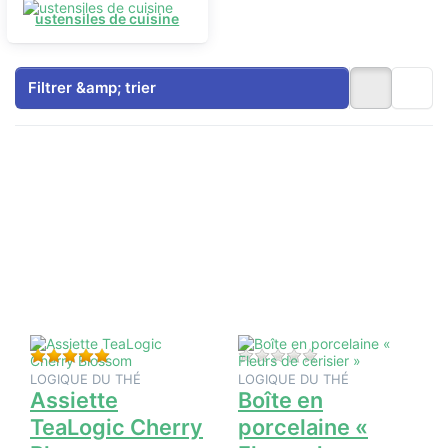
ustensiles de cuisine
Filtrer &amp; trier
Appuyez
Appuyez
sur
sur
ENTER
ENTER
pour plus
pour plus
d'options
d'options
sur
sur Boîte
Assiette
en
TeaLogic
porcelaine
Cherry
« Fleurs
Blossom
de
cerisier »
Évaluation : 5 de 5 étoiles. 1 Évaluation.
Il n'y a pas encore d
LOGIQUE DU THÉ
LOGIQUE DU THÉ
Assiette
Boîte en
TeaLogic Cherry
porcelaine «