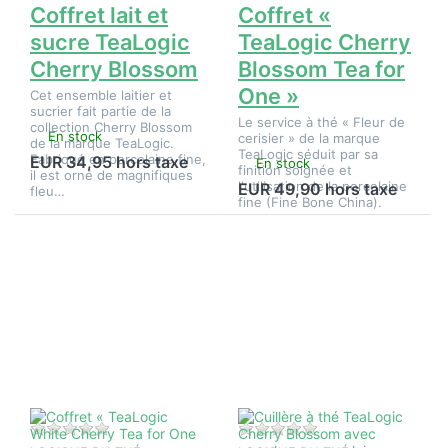
Coffret lait et
Coffret «
sucre TeaLogic
TeaLogic Cherry
Cherry Blossom
Blossom Tea for
One »
Cet ensemble laitier et
sucrier fait partie de la
Le service à thé « Fleur de
collection Cherry Blossom
En stock
cerisier » de la marque
de la marque TeaLogic.
TeaLogic séduit par sa
Fabriqué en porcelaine fine,
EUR 34,95 hors taxe
En stock
finition soignée et
il est orné de magnifiques
l'utilisation de la porcelaine
EUR 49,90 hors taxe
fleu…
fine (Fine Bone China).
Appuyez
Appuyez
sur
sur
ENTER
ENTER
pour plus
pour plus
d'options
d'options
sur
sur
Coffret «
Cuillère à
TeaLogic
thé
White
TeaLogic
Cherry
Cherry
Tea for
Blossom
One »
avec
manche
Il n'y a pas encore d'avis sur ce produit.
Il n'y a pas encore d
en