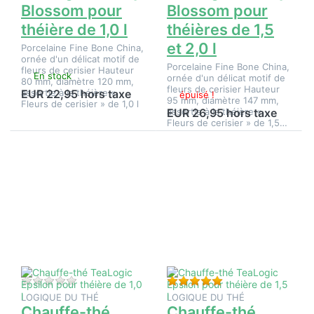
Blossom pour
Blossom pour
théière de 1,0 l
théières de 1,5
et 2,0 l
Porcelaine Fine Bone China,
ornée d'un délicat motif de
Porcelaine Fine Bone China,
fleurs de cerisier Hauteur
En stock
ornée d'un délicat motif de
80 mm, diamètre 120 mm,
fleurs de cerisier Hauteur
assortie à la théière «
EUR 22,95 hors taxe
épuisé !
95 mm, diamètre 147 mm,
Fleurs de cerisier » de 1,0 l
assortie à la théière «
EUR 26,95 hors taxe
Fleurs de cerisier » de 1,5…
Appuyez
Appuyez
sur
sur
ENTER
ENTER
pour plus
pour plus
d'options
d'options
sur
sur
Chauffe-
Chauffe-
thé
thé
TeaLogic
TeaLogic
Epsilon
Epsilon
pour
pour
théière
théière
de 1,0 l
de 1,5 l
Il n'y a pas encore d'avis sur ce produit.
Évaluation : 5 de 5 é
LOGIQUE DU THÉ
LOGIQUE DU THÉ
Chauffe-thé
Chauffe-thé