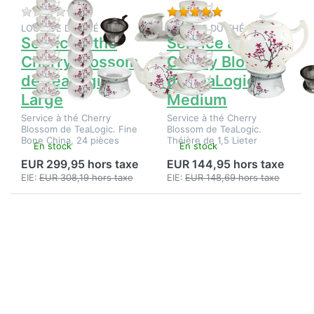
Large
Medium
Il n'y a pas encore d'avis sur ce produit.
Évaluation : 5 de 5 é
LOGIQUE DU THÉ
LOGIQUE DU THÉ
Service à thé
Service à thé
Cherry Blossom
Cherry Blossom
de TeaLogic
de TeaLogic
Large
Medium
Service à thé Cherry
Service à thé Cherry
Blossom de TeaLogic. Fine
Blossom de TeaLogic.
Bone China, 24 pièces
Théière de 1,5 Lieter
En stock
En stock
EUR 299,95 hors taxe
EUR 144,95 hors taxe
EIE:
EUR 308,19 hors taxe
EIE:
EUR 148,69 hors taxe
Appuyez
Appuyez
sur
sur
ENTER
ENTER
pour plus
pour plus
d'options
d'options
sur
sur Tasse
Service à
jumbo
thé
TeaLogic
Cherry
Cherry
Blossom
Blossom