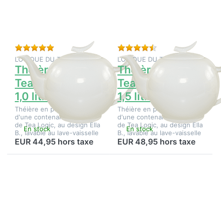
Théière
Théière
TeaLogic
TeaLogic
Epsilon
Epsilon
1,0 litre
1,5 litre
Évaluation : 5 de 5 étoiles. 1 Évaluation.
Évaluation : 4 de 5 é
LOGIQUE DU THÉ
LOGIQUE DU THÉ
Théière
Théière
TeaLogic Epsilon
TeaLogic Epsilon
1,0 litre
1,5 litre
Théière en porcelaine fine
Théière en porcelaine fine
d'une contenance d'1 litre
d'une contenance de 1,5 l
de Tea Logic, au design Ella
de Tea Logic, au design Ella
En stock
En stock
B., lavable au lave-vaisselle
B., lavable au lave-vaisselle
EUR 44,95 hors taxe
EUR 48,95 hors taxe
Appuyez
Appuyez
sur
sur
ENTER
ENTER
pour plus
pour plus
d'options
d'options
sur
sur
Théière
Théière