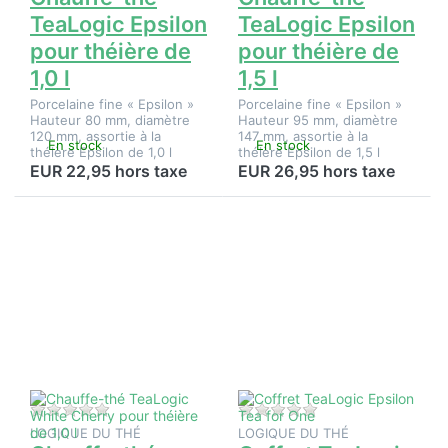
TeaLogic Epsilon
TeaLogic Epsilon
pour théière de
pour théière de
1,0 l
1,5 l
Porcelaine fine « Epsilon »
Porcelaine fine « Epsilon »
Hauteur 80 mm, diamètre
Hauteur 95 mm, diamètre
120 mm, assortie à la
147 mm, assortie à la
En stock
En stock
théière Epsilon de 1,0 l
théière Epsilon de 1,5 l
EUR 22,95 hors taxe
EUR 26,95 hors taxe
Appuyez
Appuyez
sur
sur
ENTER
ENTER
pour plus
pour plus
d'options
d'options
sur
sur
Chauffe-
Coffret
thé
TeaLogic
TeaLogic
Epsilon
White
Tea for
Cherry
One
pour
théière
Il n'y a pas encore d'avis sur ce produit.
Il n'y a pas encore d
de 1,0 l
LOGIQUE DU THÉ
LOGIQUE DU THÉ