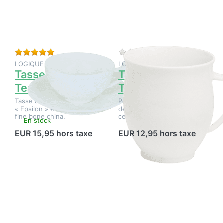
Tasse à
Tasse à
thé
thé
TeaLogic
TeaLogic
Epsilon
Epsilon
Évaluation : 5 de 5 étoiles. 1 Évaluation.
Il n'y a pas encore d
LOGIQUE DU THÉ
LOGIQUE DU THÉ
Tasse à thé
Tasse à thé
TeaLogic Epsilon
TeaLogic Epsilon
Tasse à thé avec soucoupe
Porcelaine fine, ornée d'un
« Epsilon » en porcelaine
délicat motif de fleurs de
fine bone china.
cerisier.
En stock
En stock
EUR 15,95 hors taxe
EUR 12,95 hors taxe
Appuyez
Appuyez
sur
sur
ENTER
ENTER
pour plus
pour plus
d'options
d'options
sur Tasse
sur
à thé
Tasse à
TeaLogic
thé
Epsilon
TeaLogic