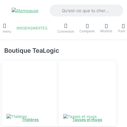
Saisissez un terme de recherche. Penda
WISSENSWERTES
Comparer
Wishlist
Panie
e menu
Connexion
Boutique TeaLogic
Théières
Tasses et mugs