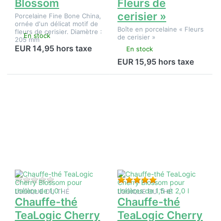
Blossom
Fleurs de
cerisier »
Porcelaine Fine Bone China,
ornée d'un délicat motif de
Boîte en porcelaine « Fleurs
fleurs de cerisier. Diamètre :
En stock
de cerisier »
205 mm
EUR 14,95 hors taxe
En stock
EUR 15,95 hors taxe
Appuyez
Appuyez
sur
sur
ENTER
ENTER
pour plus
pour plus
d'options
d'options
sur
sur
Chauffe-
Chauffe-
thé
thé
TeaLogic
TeaLogic
Cherry
Cherry
Blossom
Blossom
pour
pour
théière
théières
Il n'y a pas encore d'avis sur ce produit.
Évaluation : 5 de 5 é
de 1,0 l
de 1,5 et
LOGIQUE DU THÉ
LOGIQUE DU THÉ
2,0 l
Chauffe-thé
Chauffe-thé
TeaLogic Cherry
TeaLogic Cherry