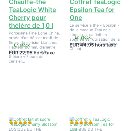
Chauffe-thé
Coffret TeaLogic
TeaLogic White
Epsilon Tea for
Cherry pour
One
théière de 1,0 l
Le service à thé « Epsilon »
de la marque TeaLogic
Porcelaine Fine Bone China,
séduit par sa finition
En stock
ornée d'un délicat motif de
soignée et l'utilisation de la
fleurs de cerisier blanches
porcelaine fine (Fine Bone
EUR 44,95 hors taxe
En stock
Hauteur 80 mm, diamètre
China).
120 mm, assortie à la
EUR 22,95 hors taxe
théière « Fleurs de
cerisier…
Appuyez
Appuyez
sur
sur
ENTER
ENTER
pour plus
pour plus
d'options
d'options
sur
sur
Coffret
Coffret «
lait et
TeaLogic
sucre
Cherry
TeaLogic
Blossom
Cherry
Tea for
Blossom
One »
Évaluation : 5 de 5 étoiles. 1 Évaluation.
Évaluation : 5 de 5 é
LOGIQUE DU THÉ
LOGIQUE DU THÉ