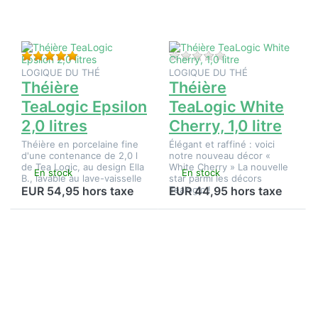
TeaLogic
TeaLogic
Epsilon
White
2,0 litres
Cherry,
1,0 litre
Évaluation : 5 de 5 étoiles. 3 Évaluations.
Il n'y a pas encore d
LOGIQUE DU THÉ
LOGIQUE DU THÉ
Théière
Théière
TeaLogic Epsilon
TeaLogic White
2,0 litres
Cherry, 1,0 litre
Théière en porcelaine fine
Élégant et raffiné : voici
d'une contenance de 2,0 l
notre nouveau décor «
de Tea Logic, au design Ella
White Cherry » La nouvelle
En stock
En stock
B., lavable au lave-vaisselle
star parmi les décors
Tealogic !
EUR 54,95 hors taxe
EUR 44,95 hors taxe
Appuyez
sur
ENTER
pour plus
d'options
sur
Théière
TeaLogic
White