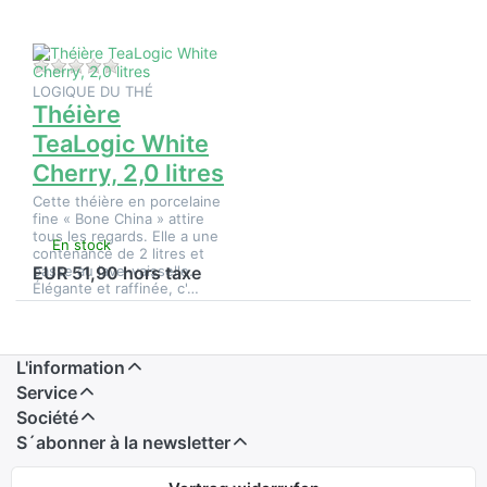
Cherry,
2,0 litres
Il n'y a pas encore d'avis sur ce produit.
LOGIQUE DU THÉ
Théière
TeaLogic White
Cherry, 2,0 litres
Cette théière en porcelaine
fine « Bone China » attire
tous les regards. Elle a une
En stock
contenance de 2 litres et
passe au lave-vaisselle.
EUR 51,90 hors taxe
Élégante et raffinée, c'…
L'information
Service
Société
S´abonner à la newsletter