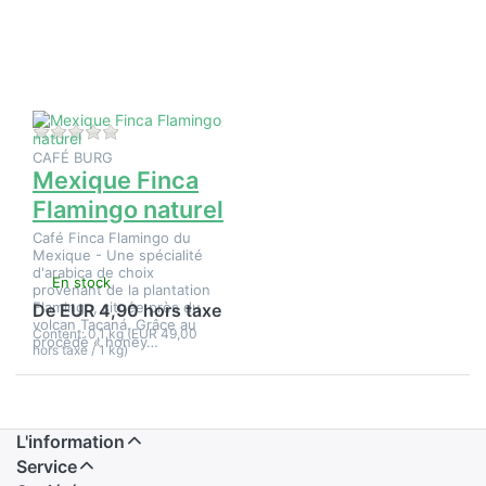
d'options
sur
Mexique
Finca
Flamingo
naturel
Il n'y a pas encore d'avis sur ce produit.
CAFÉ BURG
Mexique Finca
Flamingo naturel
Café Finca Flamingo du
Mexique - Une spécialité
d'arabica de choix
En stock
provenant de la plantation
Flamingo, située près du
De EUR 4,90 hors taxe
volcan Tacaná. Grâce au
Content: 0,1 kg (EUR 49,00
procédé « honey…
hors taxe / 1 kg)
L'information
Service