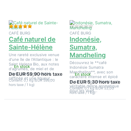
de
Mandheling
Sainte-
Hélène
Évaluation : 5 de 5 étoiles. 9 Évaluations.
Il n'y a pas encore d
CAFÉ BURG
CAFÉ BURG
Café naturel de
Indonésie,
Sainte-Hélène
Sumatra,
Mandheling
Une rareté exclusive venue
d'une île de l'Atlantique : le
Découvrez le **café
Saint Helena Bio, aux notes
En stock
Indonésie Sumatra
d'agrumes, de miel et de
Mandheling**, avec son
baies, avec une acidité
De EUR 59,90 hors taxe
En stock
caractère intense et épicé
raffinée et une liqueur…
Content: 0,1 kg (EUR 599,00
et sa douceur délicate : un
De EUR 5,30 hors taxe
hors taxe / 1 kg)
véritable délice aromatique
Content: 0,1 kg (EUR 53,00
pour les vrais…
hors taxe / 1 kg)
Appuyez
Appuyez
sur
sur
ENTER
ENTER
pour plus
pour plus
d'options
d'options
sur La
sur Le