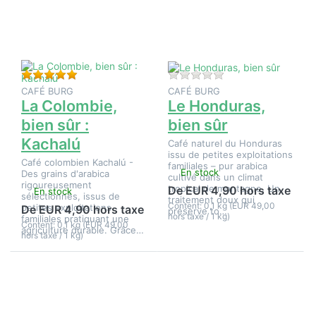
Colombie,
Honduras,
bien sûr :
bien sûr
Kachalú
Évaluation : 5 de 5 étoiles. 2 Évaluations.
Il n'y a pas encore d
CAFÉ BURG
CAFÉ BURG
La Colombie,
Le Honduras,
bien sûr :
bien sûr
Kachalú
Café naturel du Honduras
issu de petites exploitations
Café colombien Kachalú -
familiales – pur arabica
En stock
Des grains d'arabica
cultivé dans un climat
rigoureusement
tropical de montagne. Un
De EUR 4,90 hors taxe
En stock
sélectionnés, issus de
traitement doux qui
Content: 0,1 kg (EUR 49,00
petites exploitations
De EUR 4,90 hors taxe
préserve to…
hors taxe / 1 kg)
familiales pratiquant une
Content: 0,1 kg (EUR 49,00
agriculture durable. Grâce…
hors taxe / 1 kg)
Appuyez
sur
ENTER
pour plus