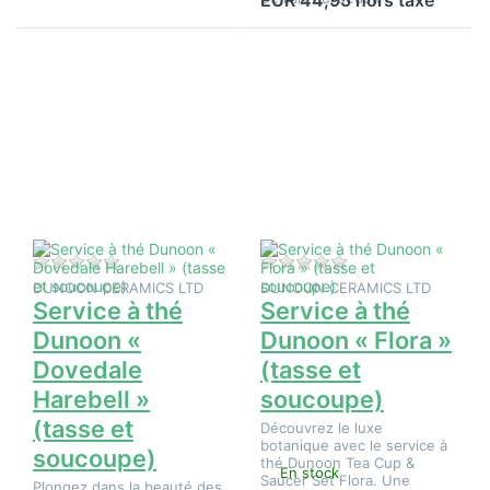
EUR 44,95 hors taxe
Appuyez
Appuyez
sur ENTER
sur ENTER
pour plus
pour plus
d'options
d'options
sur
sur
Service à
Service à
thé
thé
Dunoon «
Dunoon «
Dovedale
Flora »
Harebell »
(tasse et
(tasse et
soucoupe)
soucoupe)
Il n'y a pas encore d'avis sur ce produit.
Il n'y a pas encore d
DUNOON CERAMICS LTD
DUNOON CERAMICS LTD
Service à thé
Service à thé
Dunoon «
Dunoon « Flora »
Dovedale
(tasse et
Harebell »
soucoupe)
(tasse et
Découvrez le luxe
botanique avec le service à
soucoupe)
thé Dunoon Tea Cup &
En stock
Saucer Set Flora. Une
Plongez dans la beauté des