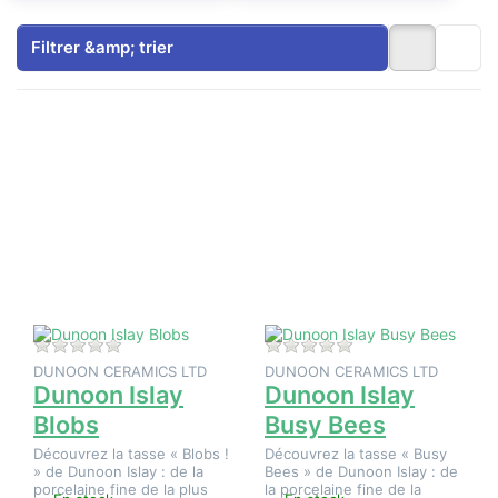
Filtrer &amp; trier
Appuyez
Appuyez
sur
sur
ENTER
ENTER
pour plus
pour plus
d'options
d'options
sur
sur
Dunoon
Dunoon
Islay
Islay
Blobs
Busy
Bees
Il n'y a pas encore d'avis sur ce produit.
Il n'y a pas encore d
DUNOON CERAMICS LTD
DUNOON CERAMICS LTD
Dunoon Islay
Dunoon Islay
Blobs
Busy Bees
Découvrez la tasse « Blobs !
Découvrez la tasse « Busy
» de Dunoon Islay : de la
Bees » de Dunoon Islay : de
porcelaine fine de la plus
la porcelaine fine de la