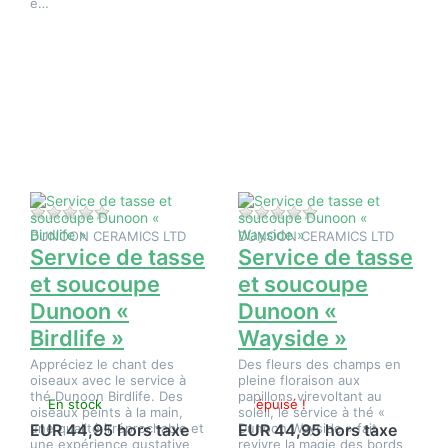
e…
Appuyez
Appuyez
sur
sur
ENTER
ENTER
pour plus
pour plus
d'options
d'options
sur
sur
Service
Service
de tasse
de tasse
et
et
soucoupe
soucoupe
Dunoon «
Dunoon «
Birdlife »
Wayside
»
Il n'y a pas encore d'avis sur ce produit.
Il n'y a pas encore d
DUNOON CERAMICS LTD
DUNOON CERAMICS LTD
Service de tasse
Service de tasse
et soucoupe
et soucoupe
Dunoon «
Dunoon «
Birdlife »
Wayside »
Appréciez le chant des
Des fleurs des champs en
oiseaux avec le service à
pleine floraison aux
thé Dunoon Birdlife. Des
papillons virevoltant au
En stock
épuisé !
oiseaux peints à la main,
soleil, le service à thé «
une qualité irréprochable et
Dunoon Wayside » fait
EUR 44,95 hors taxe
EUR 44,95 hors taxe
une expérience gustative
revivre la magie des bords