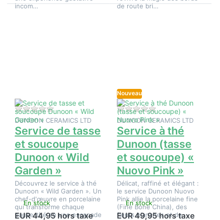
incom…
de route bri…
Appuyez
Appuyez
sur
sur ENTER
ENTER
pour plus
pour plus
d'options
d'options
sur
sur
Service à
Service
thé
de tasse
Dunoon
et
(tasse et
soucoupe
soucoupe)
Dunoon «
Nouveau
« Nuovo
Wild
Pink »
Garden »
Il n'y a pas encore d'avis sur ce produit.
Il n'y a pas encore d
DUNOON CERAMICS LTD
DUNOON CERAMICS LTD
Service de tasse
Service à thé
et soucoupe
Dunoon (tasse
Dunoon « Wild
et soucoupe) «
Garden »
Nuovo Pink »
Découvrez le service à thé
Délicat, raffiné et élégant :
Dunoon « Wild Garden ». Un
le service Dunoon Nuovo
chef-d'œuvre en porcelaine
Pink allie la porcelaine fine
En stock
En stock
qui transforme chaque
(Fine Bone China), des
pause-thé en une escapade
fleurs blanches et de
EUR 44,95 hors taxe
EUR 49,95 hors taxe