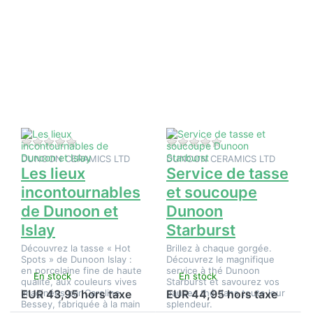
Appuyez sur
Appuyez
ENTER pour
sur
plus d'options
ENTER
sur Les lieux
pour plus
incontournables
d'options
de Dunoon et
sur
Islay
Service
de tasse
et
soucoupe
Dunoon
Starburst
Il n'y a pas encore d'avis sur ce produit.
Il n'y a pas encore d
DUNOON CERAMICS LTD
DUNOON CERAMICS LTD
Les lieux
Service de tasse
incontournables
et soucoupe
de Dunoon et
Dunoon
Islay
Starburst
Découvrez la tasse « Hot
Brillez à chaque gorgée.
Spots » de Dunoon Islay :
Découvrez le magnifique
en porcelaine fine de haute
service à thé Dunoon
En stock
En stock
qualité, aux couleurs vives
Starburst et savourez vos
imaginées par Caroline
pauses thé dans toute leur
EUR 43,95 hors taxe
EUR 44,95 hors taxe
Bessey, fabriquée à la main
splendeur.