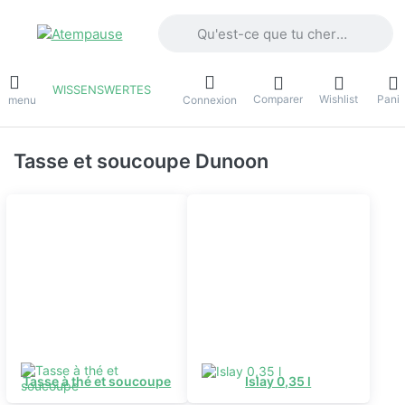
Saisissez un terme de recherche. Penda
WISSENSWERTES
Comparer
Wishlist
Panie
e menu
Connexion
Tasse et soucoupe Dunoon
Tasse à thé et soucoupe
Islay 0,35 l