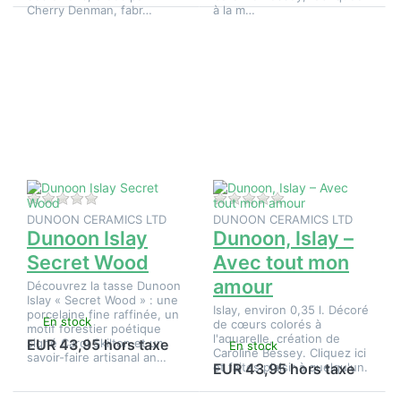
Cherry Denman, fabr…
à la m…
Appuyez
Appuyez
sur
sur
ENTER
ENTER
pour plus
pour plus
d'options
d'options
sur
sur
Dunoon
Dunoon,
Islay
Islay –
Secret
Avec
Wood
tout mon
amour
Il n'y a pas encore d'avis sur ce produit.
Il n'y a pas encore d
DUNOON CERAMICS LTD
DUNOON CERAMICS LTD
Dunoon Islay
Dunoon, Islay –
Secret Wood
Avec tout mon
amour
Découvrez la tasse Dunoon
Islay « Secret Wood » : une
Islay, environ 0,35 l. Décoré
porcelaine fine raffinée, un
En stock
de cœurs colorés à
motif forestier poétique
l'aquarelle, création de
signé Carol Skilton et un
EUR 43,95 hors taxe
En stock
Caroline Bessey. Cliquez ici
savoir-faire artisanal an…
et faites plaisir à quelqu'un.
EUR 43,95 hors taxe