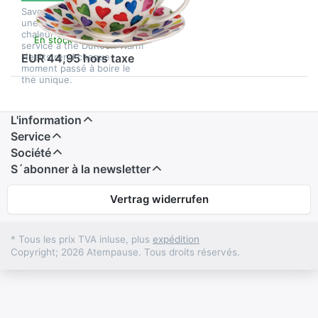
Savourez votre thé dans
une tasse qui respire la
chaleur et l'amour. Le
En stock
service à thé Dunoon Warm
Hearts rend chaque
EUR 44,95 hors taxe
moment passé à boire le
thé unique.
L'information
Service
Société
S´abonner à la newsletter
Vertrag widerrufen
* Tous les prix TVA inluse, plus
expédition
Copyright; 2026 Atempause. Tous droits réservés.