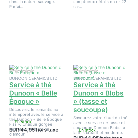
dans la nature sauvage.
somptueux détails en or 22
Parfai…
car…
Appuyez
Appuyez
sur
sur ENTER
ENTER
pour plus
pour plus
d'options
d'options
sur
sur
Service à
Service à
thé
thé
Dunoon «
Dunoon «
Blobs »
Belle
(tasse et
Époque »
soucoupe)
Il n'y a pas encore d'avis sur ce produit.
Il n'y a pas encore d
DUNOON CERAMICS LTD
DUNOON CERAMICS LTD
Service à thé
Service à thé
Dunoon « Belle
Dunoon « Blobs
Époque »
» (tasse et
soucoupe)
Découvrez le romantisme
intemporel avec le service à
Savourez votre rituel du thé
thé Dunoon « Belle Époque
En stock
avec le service de tasse et
kiss ». Chaque gorgée
soucoupe Dunoon Blobs, à
raconte une histoire
EUR 44,95 hors taxe
En stock
la fois créatif et moderne.
d'amour.
De l'art qui séduit !