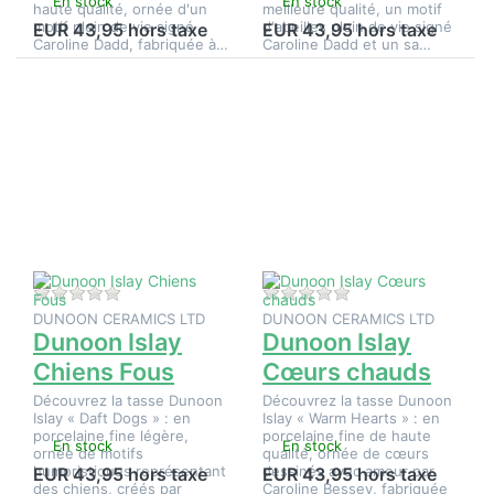
En stock
En stock
haute qualité, ornée d'un
meilleure qualité, un motif
motif plein de vie signé
d'abeilles plein de vie signé
EUR 43,95 hors taxe
EUR 43,95 hors taxe
Caroline Dadd, fabriquée à…
Caroline Dadd et un sa…
Appuyez
Appuyez
sur
sur
ENTER
ENTER
pour plus
pour plus
d'options
d'options
sur
sur
Dunoon
Dunoon
Islay
Islay
Chiens
Cœurs
Fous
chauds
Il n'y a pas encore d'avis sur ce produit.
Il n'y a pas encore d
DUNOON CERAMICS LTD
DUNOON CERAMICS LTD
Dunoon Islay
Dunoon Islay
Chiens Fous
Cœurs chauds
Découvrez la tasse Dunoon
Découvrez la tasse Dunoon
Islay « Daft Dogs » : en
Islay « Warm Hearts » : en
porcelaine fine légère,
porcelaine fine de haute
En stock
En stock
ornée de motifs
qualité, ornée de cœurs
humoristiques représentant
dessinés avec amour par
EUR 43,95 hors taxe
EUR 43,95 hors taxe
des chiens, créés par
Caroline Bessey, fabriquée