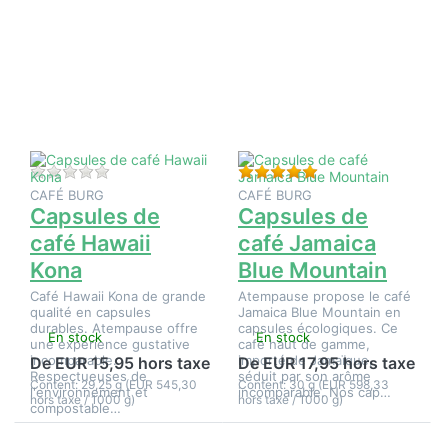
sur
sur
ENTER
ENTER
pour plus
pour plus
d'options
d'options
sur
sur
Capsules
Capsules
de café
de café
Hawaii
Jamaica
Kona
Blue
Mountain
Il n'y a pas encore d'avis sur ce produit.
Évaluation : 5 de 5 é
CAFÉ BURG
CAFÉ BURG
Capsules de
Capsules de
café Hawaii
café Jamaica
Kona
Blue Mountain
Café Hawaii Kona de grande
Atempause propose le café
qualité en capsules
Jamaica Blue Mountain en
durables. Atempause offre
capsules écologiques. Ce
En stock
En stock
une expérience gustative
café haut de gamme,
incomparable.
importé de Jamaïque,
De EUR 15,95 hors taxe
De EUR 17,95 hors taxe
Respectueuses de
séduit par son arôme
Content: 29,25 g (EUR 545,30
Content: 30 g (EUR 598,33
l'environnement et
incomparable. Nos cap…
hors taxe / 1000 g)
hors taxe / 1000 g)
compostable…