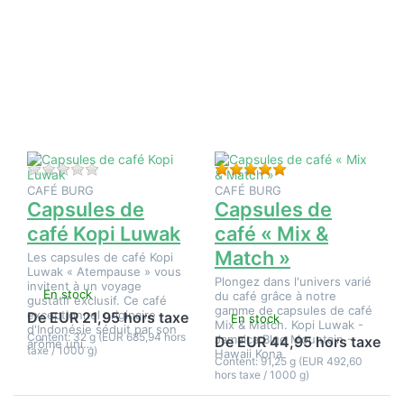
Appuyez
Appuyez
sur
sur
ENTER
ENTER
pour plus
pour plus
d'options
d'options
sur
sur
Capsules
Capsules
de café
de café «
Kopi
Mix &
Luwak
Match »
Il n'y a pas encore d'avis sur ce produit.
Évaluation : 5 de 5 é
CAFÉ BURG
CAFÉ BURG
Capsules de
Capsules de
café Kopi Luwak
café « Mix &
Match »
Les capsules de café Kopi
Luwak « Atempause » vous
Plongez dans l'univers varié
invitent à un voyage
En stock
du café grâce à notre
gustatif exclusif. Ce café
gamme de capsules de café
exceptionnel originaire
De EUR 21,95 hors taxe
En stock
Mix & Match. Kopi Luwak -
d'Indonésie séduit par son
Content: 32 g (EUR 685,94 hors
Jamaica Blue Mountain -
De EUR 44,95 hors taxe
arôme uni…
taxe / 1000 g)
Hawaii Kona
Content: 91,25 g (EUR 492,60
hors taxe / 1000 g)