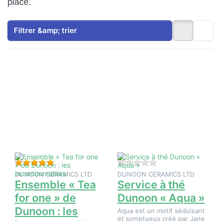
place.
Filtrer &amp; trier
Appuyez sur
Appuyez
ENTER pour
sur
plus d'options
ENTER
sur Ensemble «
pour plus
Tea for one »
d'options
de Dunoon : les
sur
incontournables
Service à
thé
Dunoon «
Aqua »
Évaluation : 5 de 5 étoiles. 1 Évaluation.
Il n'y a pas encore d
DUNOON CERAMICS LTD
DUNOON CERAMICS LTD
Ensemble « Tea
Service à thé
for one » de
Dunoon « Aqua »
Dunoon : les
Aqua est un motif séduisant
et somptueux créé par Jane