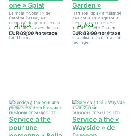
one » Splat
Garden »
Le motif « Splat ! » de
Harrison Ripley a mélangé
Caroline Bessey est
des couleurs d'aquarelle
composé de gouttes d'eau
riches pour cette série
En stock
En stock
aux couleurs vives de l'arc-
intitulée « Wild Garden »,
en-ciel, réparties sur un
qui met en scène des
EUR 89,90 hors taxe
EUR 89,90 hors taxe
fond blanc.
coquelicots au milieu d'un
feuillage…
Appuyez
Appuyez
sur
sur
ENTER
ENTER
pour plus
pour plus
d'options
d'options
sur
sur
Service à
Service à
thé pour
thé «
une
Wayside
personne
» de
« Belle
Dunoon
Époque »
de
Il n'y a pas encore d'avis sur ce produit.
Il n'y a pas encore d
Dunoon
DUNOON CERAMICS LTD
DUNOON CERAMICS LTD
Service à thé
Service à thé «
pour une
Wayside » de
personne « Belle
Dunoon