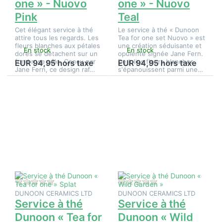
one » - Nuovo
one » - Nuovo
Pink
Teal
Cet élégant service à thé
Le service à thé « Dunoon
attire tous les regards. Les
Tea for one set Nuovo » est
fleurs blanches aux pétales
une création séduisante et
En stock
En stock
dorés se détachent sur un
opulente signée Jane Fern.
fond rose pâle. Conçu par
De jolies fleurs blanches
EUR 94,95 hors taxe
EUR 94,95 hors taxe
Jane Fern, ce design raf…
s'épanouissent parmi une…
Appuyez
Appuyez
sur
sur
ENTER
ENTER
pour plus
pour plus
d'options
d'options
sur
sur
Service à
Service à
thé
thé
Dunoon «
Dunoon «
Tea for
Wild
one »
Garden »
Splat
Il n'y a pas encore d'avis sur ce produit.
Il n'y a pas encore d
DUNOON CERAMICS LTD
DUNOON CERAMICS LTD
Service à thé
Service à thé
Dunoon « Tea for
Dunoon « Wild