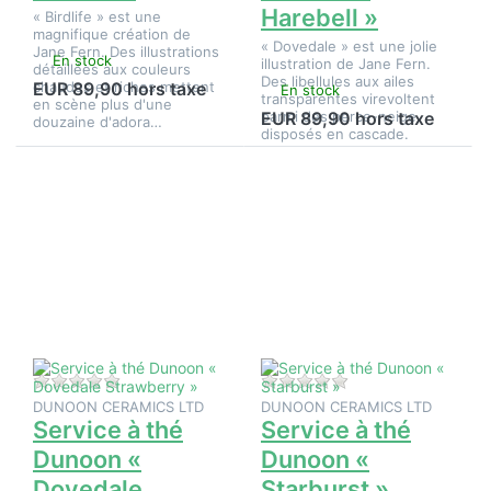
Harebell »
« Birdlife » est une
magnifique création de
« Dovedale » est une jolie
Jane Fern. Des illustrations
En stock
illustration de Jane Fern.
détaillées aux couleurs
Des libellules aux ailes
chaudes et riches mettent
EUR 89,90 hors taxe
En stock
transparentes virevoltent
en scène plus d'une
parmi des perce-neige
EUR 89,90 hors taxe
douzaine d'adora…
disposés en cascade.
Appuyez
Appuyez
sur ENTER
sur
pour plus
ENTER
d'options
pour plus
sur Service
d'options
à thé
sur
Dunoon «
Service à
Dovedale
thé
Strawberry
Dunoon «
»
Starburst
»
Il n'y a pas encore d'avis sur ce produit.
Il n'y a pas encore d
DUNOON CERAMICS LTD
DUNOON CERAMICS LTD
Service à thé
Service à thé
Dunoon «
Dunoon «
Dovedale
Starburst »