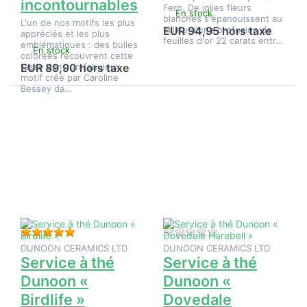
incontournables
Fern. De jolies fleurs
En stock
blanches s'épanouissent au
L'un de nos motifs les plus
milieu d'une profusion de
EUR 94,95 hors taxe
appréciés et les plus
feuilles d'or 22 carats entr…
emblématiques : des bulles
En stock
colorées recouvrent cette
tasse dans un fabuleux
EUR 89,90 hors taxe
motif créé par Caroline
Bessey da…
Appuyez
Appuyez
sur
sur
ENTER
ENTER
pour plus
pour plus
d'options
d'options
sur
sur
Service à
Service à
thé
thé
Dunoon «
Dunoon «
Birdlife »
Dovedale
Harebell
»
Évaluation : 5 de 5 étoiles. 1 Évaluation.
Il n'y a pas encore d
DUNOON CERAMICS LTD
DUNOON CERAMICS LTD
Service à thé
Service à thé
Dunoon «
Dunoon «
Birdlife »
Dovedale