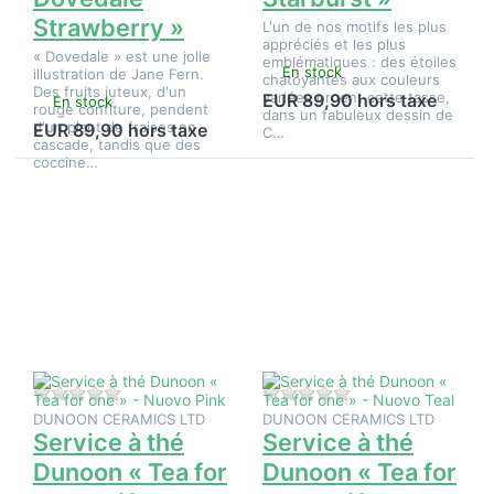
Strawberry »
L'un de nos motifs les plus
appréciés et les plus
« Dovedale » est une jolie
emblématiques : des étoiles
En stock
illustration de Jane Fern.
chatoyantes aux couleurs
Des fruits juteux, d'un
variées ornent cette tasse,
EUR 89,90 hors taxe
En stock
rouge confiture, pendent
dans un fabuleux dessin de
d'un plant de fraises en
EUR 89,90 hors taxe
C…
cascade, tandis que des
coccine…
Appuyez
Appuyez
sur
sur
ENTER
ENTER
pour plus
pour plus
d'options
d'options
sur
sur
Service à
Service à
thé
thé
Dunoon «
Dunoon «
Tea for
Tea for
one » -
one » -
Nuovo
Nuovo
Pink
Teal
Il n'y a pas encore d'avis sur ce produit.
Il n'y a pas encore d
DUNOON CERAMICS LTD
DUNOON CERAMICS LTD
Service à thé
Service à thé
Dunoon « Tea for
Dunoon « Tea for