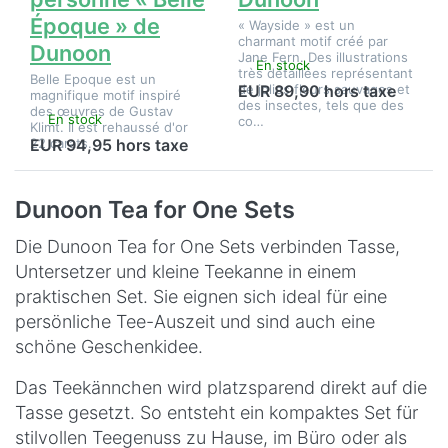
Époque » de
« Wayside » est un
charmant motif créé par
Dunoon
Jane Fern. Des illustrations
En stock
très détaillées représentant
Belle Epoque est un
de jolies fleurs sauvages et
EUR 89,90 hors taxe
magnifique motif inspiré
des insectes, tels que des
des œuvres de Gustav
En stock
co…
Klimt. Il est rehaussé d'or
22 carats.
EUR 94,95 hors taxe
Dunoon Tea for One Sets
Die Dunoon Tea for One Sets verbinden Tasse,
Untersetzer und kleine Teekanne in einem
praktischen Set. Sie eignen sich ideal für eine
persönliche Tee-Auszeit und sind auch eine
schöne Geschenkidee.
Das Teekännchen wird platzsparend direkt auf die
Tasse gesetzt. So entsteht ein kompaktes Set für
stilvollen Teegenuss zu Hause, im Büro oder als