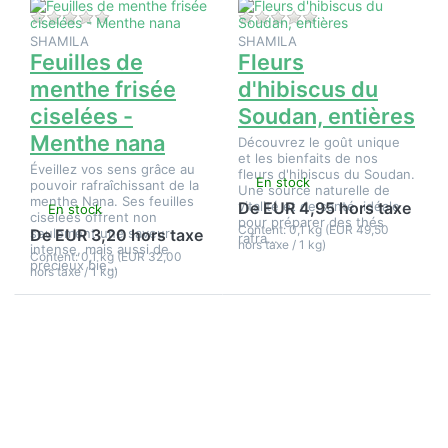
- Menthe
nana
Il n'y a pas encore d'avis sur ce produit.
Il n'y a pas encore d
SHAMILA
SHAMILA
Feuilles de
Fleurs
menthe frisée
d'hibiscus du
ciselées -
Soudan, entières
Menthe nana
Découvrez le goût unique
et les bienfaits de nos
Éveillez vos sens grâce au
fleurs d'hibiscus du Soudan.
En stock
pouvoir rafraîchissant de la
Une source naturelle de
menthe Nana. Ses feuilles
vitalité et de santé, idéale
De EUR 4,95 hors taxe
En stock
ciselées offrent non
pour préparer des thés
Content: 0,1 kg (EUR 49,50
seulement une saveur
De EUR 3,20 hors taxe
rafra…
hors taxe / 1 kg)
intense, mais aussi de
Content: 0,1 kg (EUR 32,00
précieux bie…
hors taxe / 1 kg)
Appuyez
Appuyez
sur
sur ENTER
ENTER
pour plus
pour plus
d'options
d'options
sur Fleurs
sur Fleurs
de lavande
de
entières -
camomille
bleu foncé,
entières
qualité