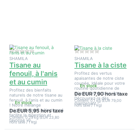
ENTER
ENTER
pour plus
pour plus
d'options
d'options
sur
sur
Tisane au
Tisane à
fenouil, à
la ciste
l'anis et
au cumin
Il n'y a pas encore d'avis sur ce produit.
Il n'y a pas encore d
SHAMILA
SHAMILA
Tisane au
Tisane à la ciste
fenouil, à l'anis
Profitez des vertus
apaisantes de notre ciste
et au cumin
coupée. Idéale pour votre
En stock
routine quotidienne de
Profitez des bienfaits
détente et de bien-être.
De EUR 7,90 hors taxe
naturels de notre tisane au
Découvrez-la dès
fenouil, à l'anis et au cumin
Content: 0,1 kg (EUR 79,00
En stock
maintenant !
! Notre mélange
hors taxe / 1 kg)
soigneusement sélectionné
De EUR 5,95 hors taxe
facilite la digestion et
Content: 0,25 kg (EUR 23,80
favorise vo…
hors taxe / 1 kg)
Appuyez
Appuyez