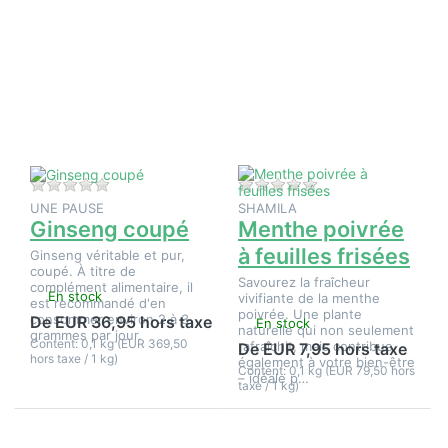
Appuyez
Appuyez
sur
sur
ENTER
ENTER
pour plus
pour plus
d'options
d'options
sur
sur
Ginseng
Menthe
coupé
poivrée à
feuilles
frisées
Il n'y a pas encore d'avis sur ce produit.
Il n'y a pas encore d
UNE PAUSE
SHAMILA
Ginseng coupé
Menthe poivrée
à feuilles frisées
Ginseng véritable et pur,
coupé. À titre de
Savourez la fraîcheur
complément alimentaire, il
En stock
vivifiante de la menthe
est recommandé d'en
poivrée. Une plante
consommer environ 2 à 3
De EUR 36,95 hors taxe
En stock
naturelle qui non seulement
grammes par jour.
Content: 0,1 kg (EUR 369,50
rafraîchit, mais contribue
De EUR 7,95 hors taxe
hors taxe / 1 kg)
également à votre bien-être
Content: 0,1 kg (EUR 79,50 hors
– idéale p…
taxe / 1 kg)
Appuyez
Appuyez