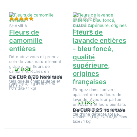
supérieure,
origines
françaises
Évaluation : 5 de 5 étoiles. 1 Évaluation.
Il n'y a pas encore d
SHAMILA
SHAMILA
Fleurs de
Fleurs de
camomille
lavande entières
entières
- bleu foncé,
qualité
Détendez-vous et prenez
soin de vous naturellement
supérieure,
grâce à nos fleurs de
En stock
camomille. Riches en
origines
principes actifs bienfaisants
De EUR 8,90 hors taxe
françaises
tels que la chamazulène et
Content: 0,1 kg (EUR 89,00
les flav…
hors taxe / 1 kg)
Plongez dans l'univers
apaisant de nos fleurs de
lavande. Avec leur parfum
En stock
envoûtant et leurs bienfaits
pour la santé, elles sont la
De EUR 6,25 hors taxe
clé d'une détente totale,…
Content: 0,1 kg (EUR 62,50 hors
taxe / 1 kg)