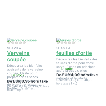
sur
sur
ENTER
ENTER
pour plus
pour plus
d'options
d'options
sur
sur
Verveine
feuilles
coupée
d'ortie
Il n'y a pas encore d'avis sur ce produit.
Il n'y a pas encore d
SHAMILA
SHAMILA
Verveine
feuilles d'ortie
coupée
Découvrez les bienfaits des
feuilles d'ortie pour votre
Découvrez les bienfaits
santé. Riches en principes
En stock
apaisants de la verveine
actifs précieux, elles
coupée. Idéale pour
favorisent la détoxification
De EUR 4,00 hors taxe
En stock
préparer des tisanes
naturelle et la vitalité…
Content: 0,1 kg (EUR 40,00
aromatiques et des rituels
De EUR 8,95 hors taxe
hors taxe / 1 kg)
de bien-être relaxants.
Content: 0,1 kg (EUR 89,50 hors
Profitez de sa fra…
taxe / 1 kg)
Appuyez
Appuyez