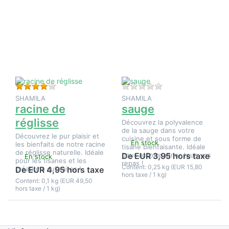
sur
sur
ENTER
ENTER
pour plus
pour plus
d'options
d'options
sur
sur
racine de
sauge
réglisse
Évaluation : 4 de 5 étoiles. 1 Évaluation.
Il n'y a pas encore d
SHAMILA
SHAMILA
racine de
sauge
réglisse
Découvrez la polyvalence
de la sauge dans votre
Découvrez le pur plaisir et
cuisine et sous forme de
En stock
les bienfaits de notre racine
tisane bienfaisante. Idéale
de réglisse naturelle. Idéale
pour accompagner tous vos
De EUR 3,95 hors taxe
En stock
pour les tisanes et les
repas !
Content: 0,25 kg (EUR 15,80
créations culinaires !
De EUR 4,95 hors taxe
hors taxe / 1 kg)
Content: 0,1 kg (EUR 49,50
hors taxe / 1 kg)