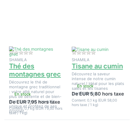
sur ENTER
sur
pour plus
ENTER
d'options
pour plus
sur Thé
d'options
des
sur
montagnes
Tisane au
grec
cumin
Il n'y a pas encore d'avis sur ce produit.
Il n'y a pas encore d
SHAMILA
SHAMILA
Thé des
Tisane au cumin
montagnes grec
Découvrez la saveur
intense de notre cumin
Découvrez le thé de
naturel ! Idéal pour les plats
En stock
montagne grec traditionnel
salés et les tisanes
: votre allié naturel pour
bienfaisantes
De EUR 5,80 hors taxe
En stock
plus de détente et de bien-
Content: 0,1 kg (EUR 58,00
être. Savourez son goût
De EUR 7,95 hors taxe
hors taxe / 1 kg)
unique et profitez de ses
Content: 0,1 kg (EUR 79,50 hors
propriét…
taxe / 1 kg)
Appuyez
Appuyez
sur
sur