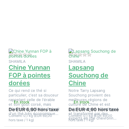
Appuyez
Appuyez
sur
sur
ENTER
ENTER
pour plus
pour plus
d'options
d'options
sur Chine
sur
Yunnan
Lapsang
FOP à
Souchong
pointes
de Chine
dorées
Il n'y a pas encore d'avis sur ce produit.
Il n'y a pas encore d
SHAMILA
SHAMILA
Chine Yunnan
Lapsang
FOP à pointes
Souchong de
dorées
Chine
Ce qui rend ce thé si
Notre Tarry Lapsang
particulier, c'est sa douceur
Souchong provient des
rappelant celle de l'érable
meilleures régions de
En stock
En stock
et son goût corsé, mais
culture de Chine et est
néanmoins agréable. Il s'agit
soigneusement sélectionné
De EUR 6,90 hors taxe
De EUR 4,90 hors taxe
d'un thé très économique…
et transformé par des
Content: 0,1 kg (EUR 69,00
Content: 0,1 kg (EUR 49,00
experts en thé chevronn…
hors taxe / 1 kg)
hors taxe / 1 kg)