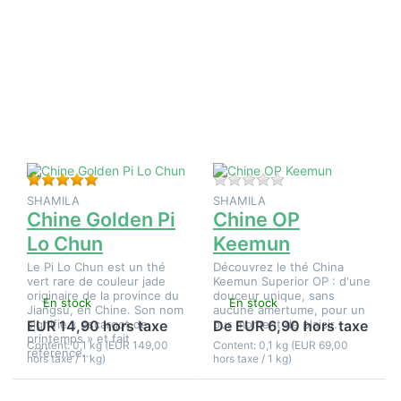
Appuyez
Appuyez
sur
sur
ENTER
ENTER
pour plus
pour plus
d'options
d'options
sur Chine
sur Chine
Golden Pi
OP
Lo Chun
Keemun
Évaluation : 5 de 5 étoiles. 1 Évaluation.
Il n'y a pas encore d
SHAMILA
SHAMILA
Chine Golden Pi
Chine OP
Lo Chun
Keemun
Le Pi Lo Chun est un thé
Découvrez le thé China
vert rare de couleur jade
Keemun Superior OP : d'une
originaire de la province du
douceur unique, sans
En stock
En stock
Jiangsu, en Chine. Son nom
aucune amertume, pour un
signifie « escargot de
pur moment de plaisir.
EUR 14,90 hors taxe
De EUR 6,90 hors taxe
printemps » et fait
Content: 0,1 kg (EUR 149,00
Content: 0,1 kg (EUR 69,00
référence…
hors taxe / 1 kg)
hors taxe / 1 kg)