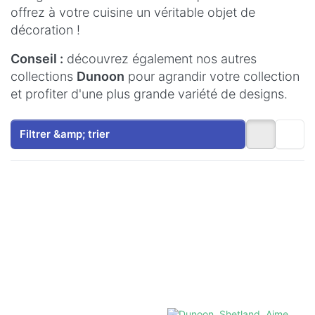
offrez à votre cuisine un véritable objet de
décoration !
Conseil :
découvrez également nos autres
collections
Dunoon
pour agrandir votre collection
et profiter d'une plus grande variété de designs.
Filtrer &amp; trier
Appuyez
Appuyez
sur
sur
ENTER
ENTER
pour plus
pour plus
d'options
d'options
sur
sur
Circuits «
Dunoon,
Hot
Shetland,
Spots »
Aime
à Dunoon
Londres
et dans
les