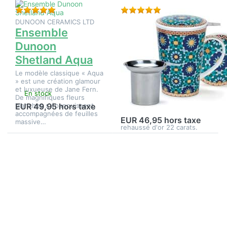
Évaluation : 5 de 5 étoiles. 1 Évaluation.
Évaluation : 5 de 5 é
DUNOON CERAMICS LTD
DUNOON CERAMICS LTD
Ensemble
Ensemble
Dunoon
Dunoon
Shetland Aqua
Shetland Belle
Ishtar
Le modèle classique « Aqua
» est une création glamour
Inspiré de l'art du Moyen-
et luxueuse de Jane Fern.
En stock
Orient, « Ishtar » est un
De magnifiques fleurs
magnifique motif aux
blanches s'épanouissent,
EUR 49,95 hors taxe
En stock
couleurs vives – vert, rouge
accompagnées de feuilles
et bleu – somptueusement
EUR 46,95 hors taxe
massive…
rehaussé d'or 22 carats.
Appuyez
Appuyez
sur ENTER
sur
pour plus
ENTER
d'options
pour plus
sur
d'options
Ensemble
sur
Dunoon
Ensemble
Shetland
Dunoon
Catastrophe
Shetland
Harmony