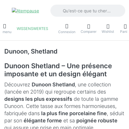
Saisissez un terme de recherche. Penda
WISSENSWERTES
Comparer
Wishlist
Panie
e menu
Connexion
Dunoon, Shetland
Dunoon Shetland – Une présence
imposante et un design élégant
Découvrez
Dunoon Shetland
, une collection
(lancée en 2019) qui regroupe certains des
designs les plus expressifs
de toute la gamme
Dunoon. Cette tasse aux formes harmonieuses,
fabriquée dans
la plus fine porcelaine fine
, séduit
par son
élégante forme
et sa
poignée robuste
qui assure une prise en main optimale.