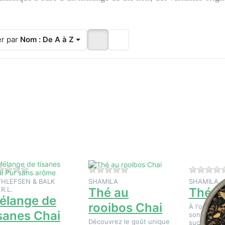
er par
Nom : De A à Z
ppuyez
Appuyez
Appuyez
sur
sur
sur
ENTER
ENTER
ENTER
ur plus
pour plus
pour plus
options
d'options
d'options
sur
sur Thé
sur Thé
élange
au
noir Chai
de
rooibos
isanes
Chai
hai Pur
sans
arôme
Il n'y a pas encore d'avis sur ce produit.
Il n'y a pas encore d'avis sur 
THLEFSEN & BALK
SHAMILA
SHAMILA
.R.L.
Thé au
Thé no
élange de
rooibos Chai
À l'origine,
isanes Chai
sont des th
Découvrez le goût unique
sucrés et é