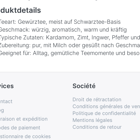
duktdetails
Teeart: Gewürztee, meist auf Schwarztee-Basis
Geschmack: würzig, aromatisch, warm und kräftig
Typische Zutaten: Kardamom, Zimt, Ingwer, Pfeffer un
Zubereitung: pur, mit Milch oder gesüßt nach Geschm
Geeignet für: Alltag, gemütliche Teemomente und bes
vices
Société
Droit de rétractation
ntact
Conditions générales de ven
og
Politique de confidentialité
vraison et expédition
Mentions légales
Conditions de retour
des de paiement
stionnaire de cookies