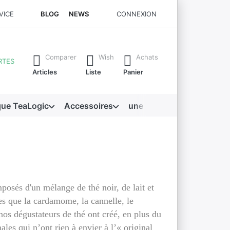
VICE
BLOG
NEWS
CONNEXION
 apparaissent automatiquement. Appuie sur la touche "Entrée" p
Comparer
Wish
Achats
RTES
Articles
Liste
Panier
que TeaLogic
Accessoires
une mine d'or
mposés d'un mélange de thé noir, de lait et
les que la cardamome, la cannelle, le
nos dégustateurs de thé ont créé, en plus du
ales qui n’ont rien à envier à l’« original