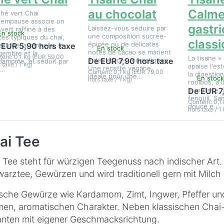
au chocolat
Calm
thé vert Chai
tempause associe un
gastri
Laissez-vous séduire par
 vert raffiné à des
En stock
une composition sucrée-
ces typiques du chai,
class
épicée où de délicates
les que la cannelle, le
 EUR 5,90 hors taxe
En stock
notes de cacao se marient
gembre et la
tent: 0,1 kg (EUR 59,00
La tisane 
à des épices aromatiques.
De EUR 7,90 hors taxe
damome, et séduit par
 taxe / 1 kg)
apaise l'est
Une recette végane,
n…
Content: 0,1 kg (EUR 79,00
la digestio
idéale pour une…
En stock
hors taxe / 1 kg)
rooibos, à l
la mélisse, 
De EUR 7
fenouil. Sa
Content: 0,1
douce e…
hors taxe / 1 
ai Tee
 Tee steht für würzigen Teegenuss nach indischer Art.
arztee, Gewürzen und wird traditionell gern mit Milch
sche Gewürze wie Kardamom, Zimt, Ingwer, Pfeffer un
en, aromatischen Charakter. Neben klassischen Chai
anten mit eigener Geschmacksrichtung.