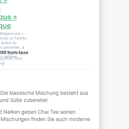
e
que »
ique
« Magenruhe »
omac et facilite
n grâce au
a camomille, à
à l'anis et au
,90 hors taxe
ns caféine,
 kg (EUR 79,00
kg)
 Die klassische Mischung besteht aus
 und Süße zubereitet.
d Nelken geben Chai Tee seinen
-Mischungen finden Sie auch moderne