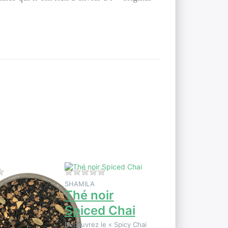
Appuyez
sur
ENTER
pour plus
d'options
sur Thé
noir
Spiced
Chai
ce produit.
Il n'y a pas encore d'avis sur ce produit.
Il n'y a pas encore d'avis sur ce produ
SHAMILA
ir Chai
Thé noir
Spiced Chai
 les thés chai
és indiens
Découvrez le « Spicy Chai
picés,