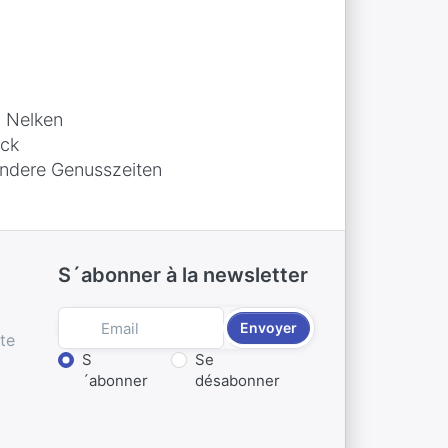
d Nelken
ack
ondere Genusszeiten
S´abonner à la newsletter
Envoyer
te
Choisir une action
S
Se
´abonner
désabonner