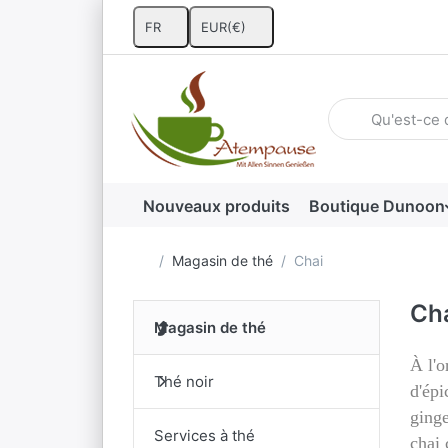
FR
EUR
(€)
Saisissez un ter
Nouveaux produits
Boutique Dunoon
Accueil
Magasin de thé
Chai
Ch
Magasin de thé
À l'o
Thé noir
d'épi
ginge
Services à thé
chai 