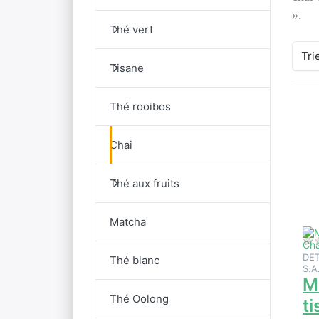
».
Thé vert
Tri
Tisane
Thé rooibos
A
Chai
po
d'
M
Thé aux fruits
t
C
Matcha
DE
Thé blanc
S.A
M
Thé Oolong
t