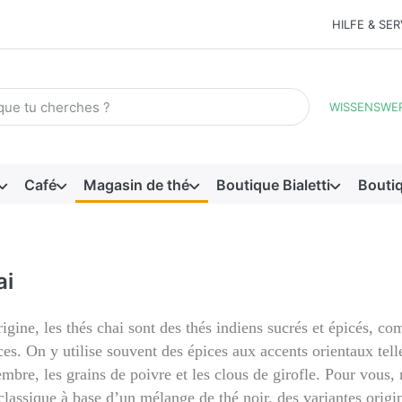
HILFE & SER
me de recherche. Pendant que vous tapez, les premiers résultats
WISSENSWE
Café
Magasin de thé
Boutique Bialetti
Bouti
ai
rigine, les thés chai sont des thés indiens sucrés et épicés, co
ces. On y utilise souvent des épices aux accents orientaux tel
mbre, les grains de poivre et les clous de girofle. Pour vous, 
classique à base d’un mélange de thé noir, des variantes origin