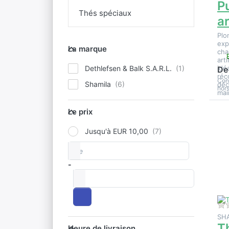
P
Thés spéciaux
a
Plo
La marque
exp
La marque
cha
arti
Dethlefsen & Balk S.A.R.L.
idé
De
réc
Con
Shamila
déc
hors
mai
Le prix
Le prix
A
Jusqu'à EUR 10,00
po
De
Fourchette de prix
d'
s
ve
-
à
SH
Heure de livraison
T
Heure de livraison