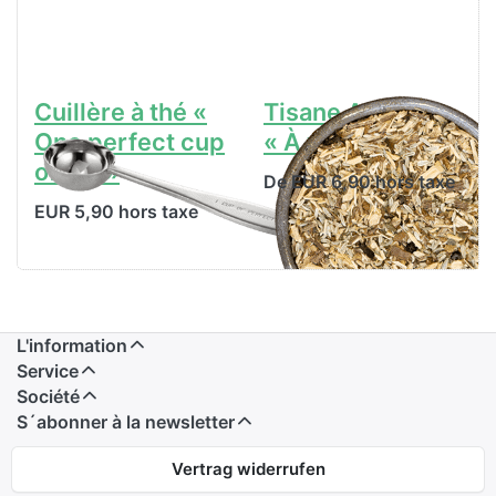
Cuillère à thé «
Tisane Ayuvital
One perfect cup
« À votre santé »
of tea »
De EUR 6,90 hors taxe
EUR 5,90 hors taxe
L'information
Service
Société
S´abonner à la newsletter
Vertrag widerrufen