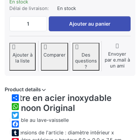
En stock
Délai de livraison:
En stock
Filtre en acier inoxydable Dunoon Original
Ajouter au panier
Envoyer
Ajouter à
Comparer
Des
par e.mail à
la liste
questions
un ami
?
Product details
Filtre en acier inoxydable
Share
Dunoon Original
WhatsApp
Lavable au lave-vaisselle
Twitter
Facebook
Dimensions de l'article : diamètre intérieur x
Tumblr