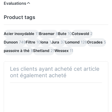
Evaluations
Product tags
Acier inoxydable
11
Braemar
8
Bute
10
Cotswold
2
Dunoon
749
Filtre
10
Iona
1
Jura
37
Lomond
126
Orcades
5
passoire à thé
8
Shetland
21
Wessex
11
Les clients ayant acheté cet article
ont également acheté