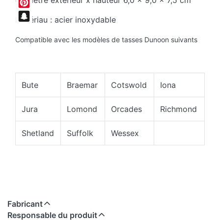
diamètre extérieur x hauteur 6,0 x 9,0 x 7,5 cm
Pinterest
Matériau : acier inoxydable
Snapchat
Compatible avec les modèles de tasses Dunoon suivants
Bute
Braemar
Cotswold
Iona
Jura
Lomond
Orcades
Richmond
Shetland
Suffolk
Wessex
Fabricant
Responsable du produit