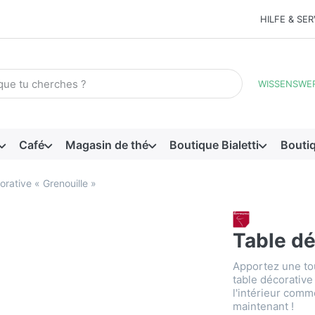
HILFE & SER
me de recherche. Pendant que vous tapez, les premiers résultats
WISSENSWE
Café
Magasin de thé
Boutique Bialetti
Bouti
rative « Grenouille »
Table dé
Apportez une tou
table décorative 
l'intérieur comm
maintenant !