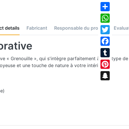
Share
WhatsApp
t details
Fabricant
Responsable du produit
Evalua
Twitter
orative
Facebook
e « Grenouille », qui s'intègre parfaitement à tout type de 
Tumblr
yeuse et une touche de nature à votre intérieur.
Pinterest
Snapchat
ne)