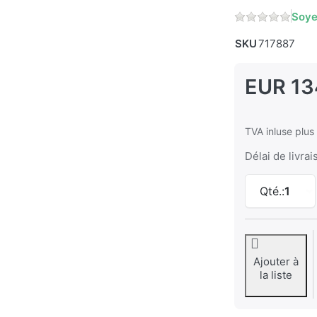
Soye
SKU
717887
EUR 13
TVA inluse plu
Délai de livrai
Qté.:
1
Ajouter à
la liste