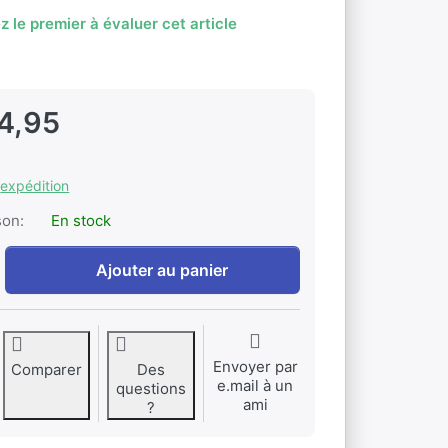
z le premier à évaluer cet article
4,95
s
expédition
son:
En stock
Table décorative « Grenouille » à EUR 134,95, quantité 1.
Ajouter au panier
Envoyer par
Comparer
Des
e.mail à un
questions
ami
?