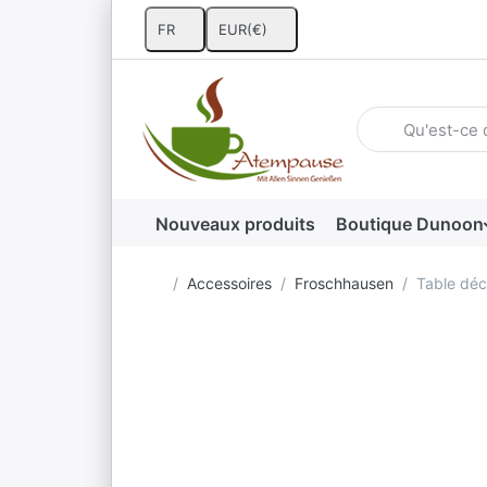
FR
EUR
(€)
Saisissez un ter
Nouveaux produits
Boutique Dunoon
Accueil
Accessoires
Froschhausen
Table déco