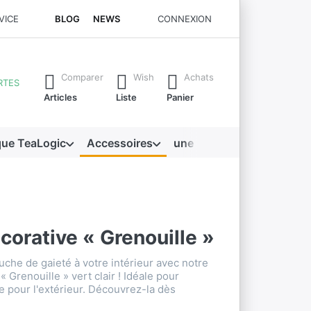
VICE
BLOG
NEWS
CONNEXION
 apparaissent automatiquement. Appuie sur la touche "Entrée" p
Comparer
Wish
Achats
RTES
Articles
Liste
Panier
que TeaLogic
Accessoires
une mine d'or
corative « Grenouille »
che de gaieté à votre intérieur avec notre
« Grenouille » vert clair ! Idéale pour
e pour l'extérieur. Découvrez-la dès