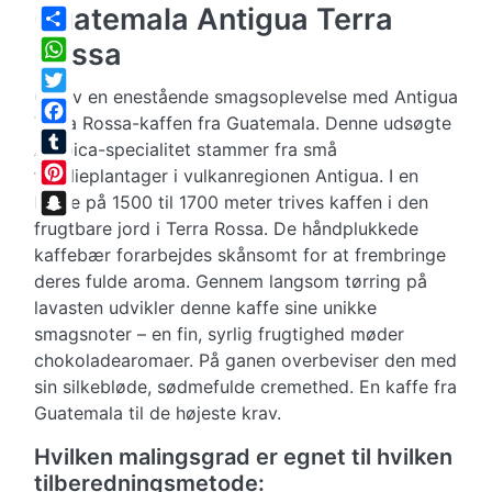
Guatemala Antigua Terra
Share
Rossa
WhatsApp
Oplev en enestående smagsoplevelse med Antigua
Twitter
Terra Rossa-kaffen fra Guatemala. Denne udsøgte
Facebook
Arabica-specialitet stammer fra små
Tumblr
familieplantager i vulkanregionen Antigua. I en
Pinterest
højde på 1500 til 1700 meter trives kaffen i den
frugtbare jord i Terra Rossa. De håndplukkede
Snapchat
kaffebær forarbejdes skånsomt for at frembringe
deres fulde aroma. Gennem langsom tørring på
lavasten udvikler denne kaffe sine unikke
smagsnoter – en fin, syrlig frugtighed møder
chokoladearomaer. På ganen overbeviser den med
sin silkebløde, sødmefulde cremethed. En kaffe fra
Guatemala til de højeste krav.
Hvilken malingsgrad er egnet til hvilken
tilberedningsmetode: