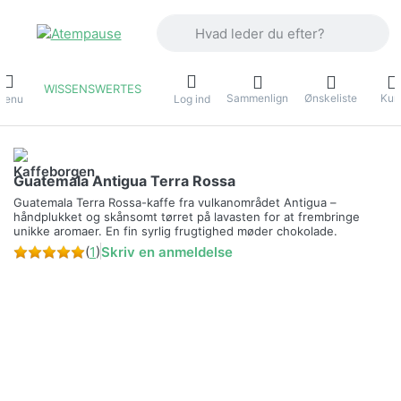
Indtast et søgeord. De første resultater
WISSENSWERTES
Sammenlign
Ønskeliste
Kur
Menu
Log ind
Guatemala Antigua Terra Rossa
Guatemala Terra Rossa-kaffe fra vulkanområdet Antigua –
håndplukket og skånsomt tørret på lavasten for at frembringe
unikke aromaer. En fin syrlig frugtighed møder chokolade.
(
1
)
Skriv en anmeldelse