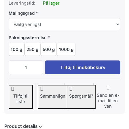
Leveringstid:
På lager
Malingsgrad
Pakningsstørrelse
100 g
250 g
500 g
1000 g
Guatemala Antigua Terra Rossa til EUR 4
Tilføj til indkøbskurv
Send en e-
Tilføj til
Sammenlign
Spørgsmål?
mail til en
liste
ven
Product details