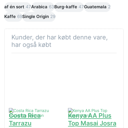
af én sort
47
Arabica
63
Burg-kaffe
47
Guatemala
2
Kaffe
69
Single Origin
29
Kunder, der har købt denne vare,
har også købt
Costa Rica
Kenya AA Plus
Tarrazu
Top Masai Josra