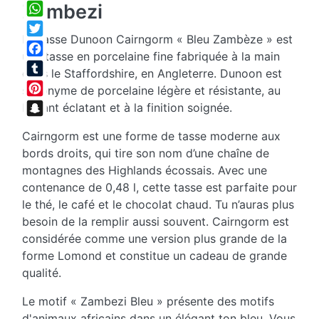
Share
Zambezi
WhatsApp
La tasse Dunoon Cairngorm « Bleu Zambèze » est
Twitter
une tasse en porcelaine fine fabriquée à la main
Facebook
dans le Staffordshire, en Angleterre. Dunoon est
Tumblr
synonyme de porcelaine légère et résistante, au
Pinterest
brillant éclatant et à la finition soignée.
Snapchat
Cairngorm est une forme de tasse moderne aux
bords droits, qui tire son nom d’une chaîne de
montagnes des Highlands écossais. Avec une
contenance de 0,48 l, cette tasse est parfaite pour
le thé, le café et le chocolat chaud. Tu n’auras plus
besoin de la remplir aussi souvent. Cairngorm est
considérée comme une version plus grande de la
forme Lomond et constitue un cadeau de grande
qualité.
Le motif « Zambezi Bleu » présente des motifs
d'animaux africains dans un élégant ton bleu. Vous