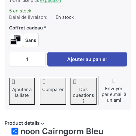
TVA inluse plus
expédition
5 en stock
Délai de livraison:
En stock
Coffret cadeau
Sans
Dunoon Cairngorm Bleu Zambèze à EUR 39
Ajouter au panier
Envoyer
Ajouter à
Comparer
Des
par e.mail à
la liste
questions
un ami
?
Product details
Dunoon Cairngorm Bleu