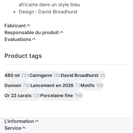
africains dans un style bleu
Design : David Broadhurst
Fabricant
Responsable du produit
Evaluations
Product tags
480 ml
224
Cairngorm
166
David Broadhurst
55
Dunoon
750
Lancement en 2026
72
Motifs
169
Or 22 carats
120
Porcelaine fine
768
L'information
Service