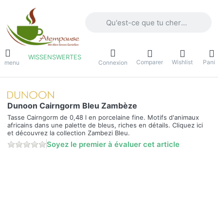
Saisissez un terme de recherche. Penda
WISSENSWERTES
Comparer
Wishlist
Panie
e menu
Connexion
Dunoon Cairngorm Bleu Zambèze
Tasse Cairngorm de 0,48 l en porcelaine fine. Motifs d'animaux
africains dans une palette de bleus, riches en détails. Cliquez ici
et découvrez la collection Zambezi Bleu.
Soyez le premier à évaluer cet article