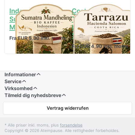
Indonesien
Costa Rica
Sumatra
Tarrazu
Mandheling
Hacienda
Salomon
Fra EUR 5,30 inkl. moms
Fra EUR 4,90 inkl. moms
Informationer
Service
Virksomhed
Tilmeld dig nyhedsbreve
Vertrag widerrufen
* Alle priser inkl. moms, plus
forsendelse
Copyright © 2026 Atempause. Alle rettigheder forbeholdes.