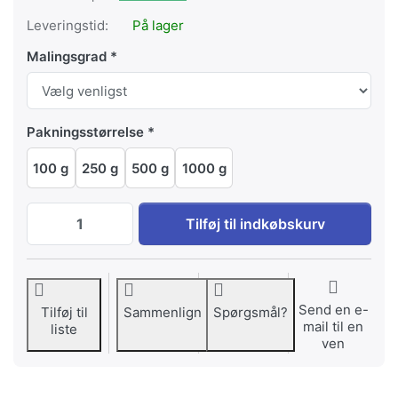
Leveringstid:
På lager
Malingsgrad
Pakningsstørrelse
100 g
250 g
500 g
1000 g
Peru Pacha Mama til EUR 4,90, mængde 1.
Tilføj til indkøbskurv
Send en e-
Tilføj til
Sammenlign
Spørgsmål?
mail til en
liste
ven