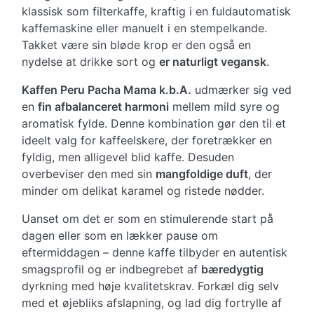
klassisk som filterkaffe, kraftig i en fuldautomatisk
kaffemaskine eller manuelt i en stempelkande.
Takket være sin bløde krop er den også en
nydelse at drikke sort og
er naturligt vegansk
.
Kaffen Peru Pacha Mama k.b.A.
udmærker sig ved
en
fin afbalanceret harmoni
mellem mild syre og
aromatisk fylde. Denne kombination gør den til et
ideelt valg for kaffeelskere, der foretrækker en
fyldig, men alligevel blid kaffe. Desuden
overbeviser den med sin
mangfoldige duft
, der
minder om delikat karamel og ristede nødder.
Uanset om det er som en stimulerende start på
dagen eller som en lækker pause om
eftermiddagen – denne kaffe tilbyder en autentisk
smagsprofil og er indbegrebet af
bæredygtig
dyrkning med høje kvalitetskrav. Forkæl dig selv
med et øjebliks afslapning, og lad dig fortrylle af