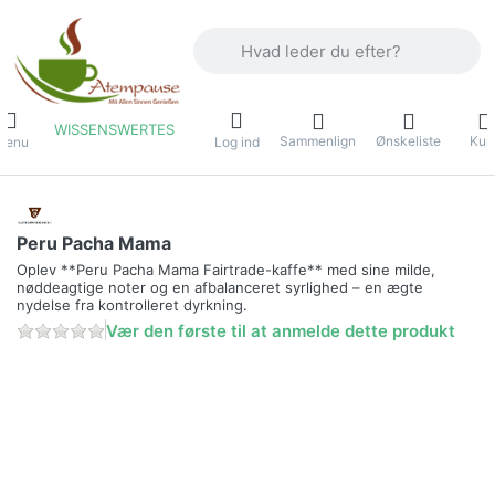
Indtast et søgeord. De første resultater
WISSENSWERTES
Sammenlign
Ønskeliste
Kur
Menu
Log ind
Peru Pacha Mama
Oplev **Peru Pacha Mama Fairtrade-kaffe** med sine milde,
nøddeagtige noter og en afbalanceret syrlighed – en ægte
nydelse fra kontrolleret dyrkning.
Vær den første til at anmelde dette produkt