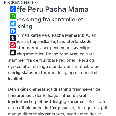
Product details
Kaffe Peru Pacha Mama
Share
Intens smag fra kontrolleret
WhatsApp
dyrkning
Twitter
Oplev med
kaffe Peru Pacha Mama k.b.A.
en
Facebook
harmonisk højlandkaffe
, hvis
uforfalskede
Tumblr
karakter
overbeviser gennem miljøvenlige
Pinterest
dyrkningsmetoder. Denne rene Arabica-sort
Snapchat
stammer fra de frugtbare regioner i Peru og
dyrkes efter strenge standarder for at sikre en
særlig skånsom
forarbejdning og en
ensartet
kvalitet
.
Den
skånsomme langtidristning
fremhæver de
fine aromaer
, der ledsages af
en diskret
krydrethed
og
let nøddeagtige nuancer
. Resultatet
er en
afbalanceret kaffeoplevelse
, der egner sig til
mange tilberedningsmetoder, hvad enten det er