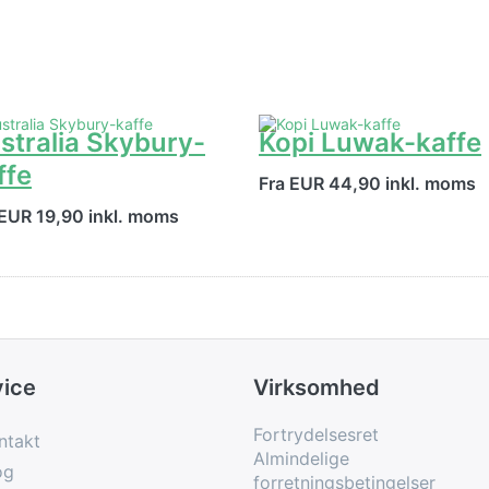
stralia Skybury-
Kopi Luwak-kaffe
ffe
Fra EUR 44,90 inkl. moms
 EUR 19,90 inkl. moms
vice
Virksomhed
Fortrydelsesret
ntakt
Almindelige
og
forretningsbetingelser