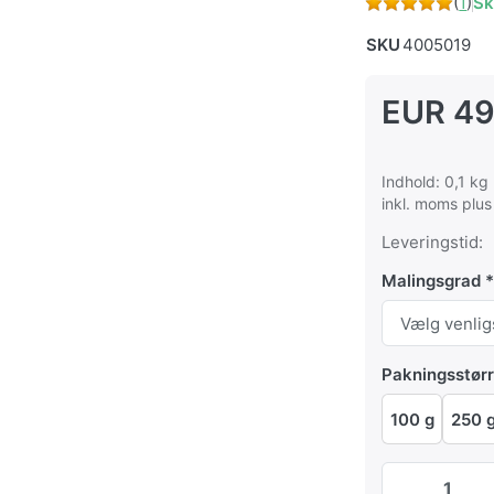
(
1
)
Sk
SKU
4005019
EUR 49
Indhold: 0,1 kg
inkl. moms plu
Leveringstid:
Malingsgrad
Pakningsstørr
100 g
250 