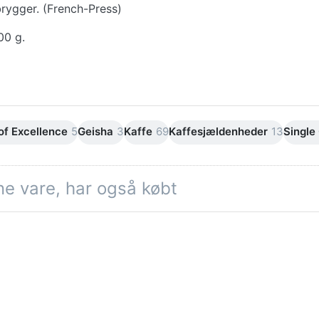
brygger. (French-Press)
00 g.
of Excellence
5
Geisha
3
Kaffe
69
Kaffesjældenheder
13
Single
ne vare, har også købt