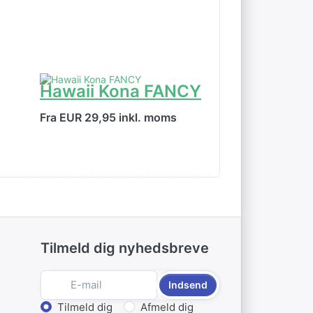
Hawaii Kona FANCY
Jamaica B
Mountain
Fra EUR 29,95 inkl. moms
Fra EUR 32,90 
Tilmeld dig nyhedsbreve
Indsend
Vælg handling
Tilmeld dig
Afmeld dig