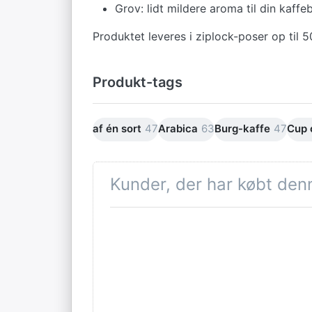
Grov: lidt mildere aroma til din kaffe
Produktet leveres i ziplock-poser op til 5
Produkt-tags
af én sort
47
Arabica
63
Burg-kaffe
47
Cup 
Kunder, der har købt den