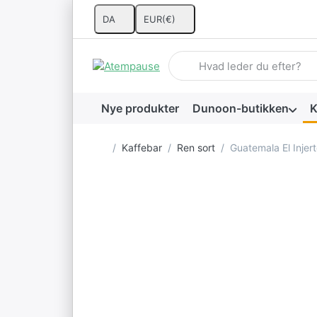
DA
EUR
(€)
Indtast et søgeord. De første 
Nye produkter
Dunoon-butikken
K
Startside
Kaffebar
Ren sort
Guatemala El Injer