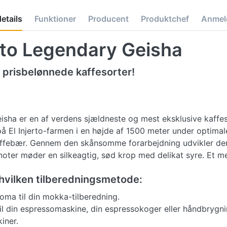
Snapchat
etails
Funktioner
Producent
Produktchef
Anmel
rto Legendary Geisha
 prisbelønnede kaffesorter!
sha er en af verdens sjældneste og mest eksklusive kaffe
El Injerto-farmen i en højde af 1500 meter under optimale
febær. Gennem den skånsomme forarbejdning udvikler denn
noter møder en silkeagtig, sød krop med delikat syre. Et m
 hvilken tilberedningsmetode:
roma til din mokka-tilberedning.
til din espressomaskine, din espressokoger eller håndbrygni
kiner.