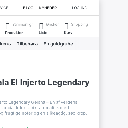
RVICE
BLOG
NYHEDER
LOG IND
 for at få alle resultater frem.
Sammenlign
Ønsker
Shopping
Produkter
Liste
Kurv
kken
Tilbehør
En guldgrube
a El Injerto Legendary
jerto Legendary Geisha – En af verdens
specialiteter. Unikt aromatisk med
g frugtige noter og en silkeagtig, sød krop.