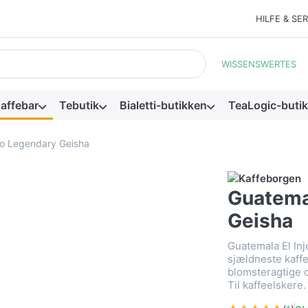
HILFE & SE
resultater vises automatisk, mens du skriver. Tryk på Enter-tasten
WISSENSWERTES
affebar
Tebutik
Bialetti-butikken
TeaLogic-buti
to Legendary Geisha
Guatemal
Geisha
Guatemala El In
sjældneste kaffe
blomsteragtige o
Til kaffeelskere.