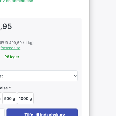
riv en anmeldelse
,95
 (EUR 499,50 / 1 kg)
s
forsendelse
På lager
else
g
500 g
1000 g
Guatemala El Injerto Legendary Geisha til EUR 49,95, mængd
Tilføj til indkøbskurv