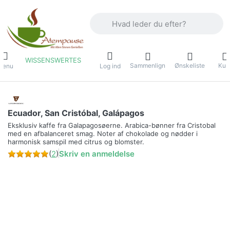
Indtast et søgeord. De første resultater
WISSENSWERTES
Sammenlign
Ønskeliste
Kur
Menu
Log ind
Ecuador, San Cristóbal, Galápagos
Eksklusiv kaffe fra Galapagosøerne. Arabica-bønner fra Cristobal
med en afbalanceret smag. Noter af chokolade og nødder i
harmonisk samspil med citrus og blomster.
(
2
)
Skriv en anmeldelse