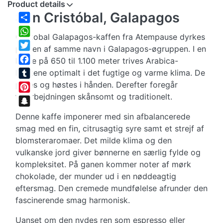
Product details
San Cristóbal, Galapagos
Share
Cristobal Galapagos-kaffen fra Atempause dyrkes
WhatsApp
på øen af samme navn i Galapagos-øgruppen. I en
Twitter
højde på 650 til 1.100 meter trives Arabica-
Facebook
buskene optimalt i det fugtige og varme klima. De
plejes og høstes i hånden. Derefter foregår
Tumblr
forarbejdningen skånsomt og traditionelt.
Pinterest
Snapchat
Denne kaffe imponerer med sin afbalancerede
smag med en fin, citrusagtig syre samt et strejf af
blomsteraromaer. Det milde klima og den
vulkanske jord giver bønnerne en særlig fylde og
kompleksitet. På ganen kommer noter af mørk
chokolade, der munder ud i en nøddeagtig
eftersmag. Den cremede mundfølelse afrunder den
fascinerende smag harmonisk.
Uanset om den nydes ren som espresso eller