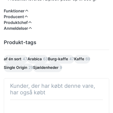
Funktioner
Producent
Produktchef
Anmeldelser
Produkt-tags
af én sort
47
Arabica
63
Burg-kaffe
47
Kaffe
69
Single Origin
29
Sjældenheder
9
Kunder, der har købt denne vare,
har også købt