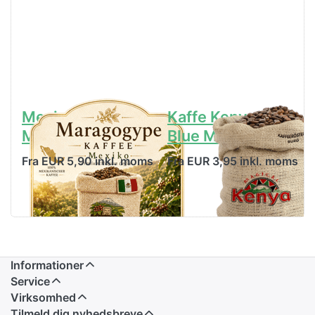
Mexico
Kaffe Kenya
Maragogype
Blue Mountain
Fra EUR 5,90 inkl. moms
Fra EUR 3,95 inkl. moms
Informationer
Service
Virksomhed
Tilmeld dig nyhedsbreve