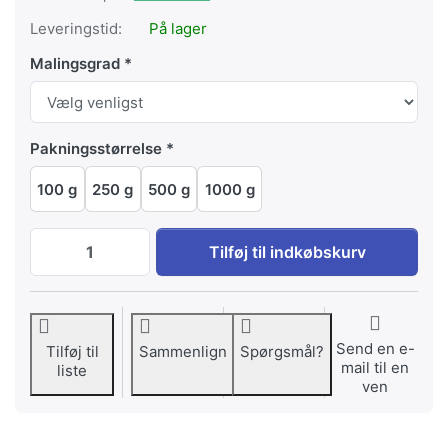
Leveringstid:
På lager
Malingsgrad
Pakningsstørrelse
100 g
250 g
500 g
1000 g
Ecuador, San Cristóbal, Galápagos til EU
Tilføj til indkøbskurv
Send en e-
Tilføj til
Sammenlign
Spørgsmål?
mail til en
liste
ven