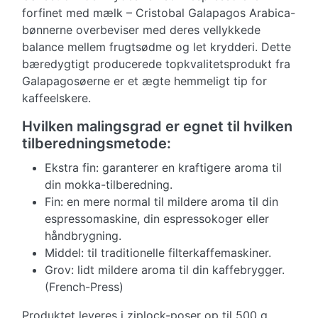
forfinet med mælk – Cristobal Galapagos Arabica-
bønnerne overbeviser med deres vellykkede
balance mellem frugtsødme og let krydderi. Dette
bæredygtigt producerede topkvalitetsprodukt fra
Galapagosøerne er et ægte hemmeligt tip for
kaffeelskere.
Hvilken malingsgrad er egnet til hvilken
tilberedningsmetode:
Ekstra fin: garanterer en kraftigere aroma til
din mokka-tilberedning.
Fin: en mere normal til mildere aroma til din
espressomaskine, din espressokoger eller
håndbrygning.
Middel: til traditionelle filterkaffemaskiner.
Grov: lidt mildere aroma til din kaffebrygger.
(French-Press)
Produktet leveres i ziplock-poser op til 500 g.