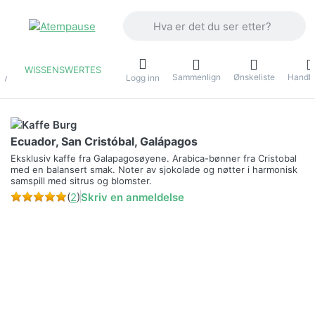
Skriv inn et søkeord. De første resulta
WISSENSWERTES
Sammenlign
Ønskeliste
Handle
ny
Logg inn
Ecuador, San Cristóbal, Galápagos
Eksklusiv kaffe fra Galapagosøyene. Arabica-bønner fra Cristobal
med en balansert smak. Noter av sjokolade og nøtter i harmonisk
samspill med sitrus og blomster.
(
2
)
Skriv en anmeldelse