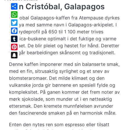
San Cristóbal, Galapagos
Share
Cristobal Galapagos-kaffen fra Atempause dyrkes
WhatsApp
på øya med samme navn i Galapagos-arkipelet. I
Twitter
et høydeprofil på 650 til 1 100 meter trives
Facebook
Arabica-buskene optimalt i det fuktige og varme
klimaet. De blir pleiet og høstet for hånd. Deretter
Tumblr
foregår bearbeidingen skånsomt og tradisjonelt.
Pinterest
Snapchat
Denne kaffen imponerer med sin balanserte smak,
med en fin, sitrusaktig syrlighet og et snev av
blomsteraromaer. Det milde klimaet og den
vulkanske jorda gir bønnene en spesiell fylde og
kompleksitet. På ganen kommer det frem noter av
mørk sjokolade, som munder ut i en nøtteaktig
ettersmak. Den kremete munnfølelsen avrunder
den fascinerende smaken på en harmonisk måte.
Enten den nytes ren som espresso eller tilsatt