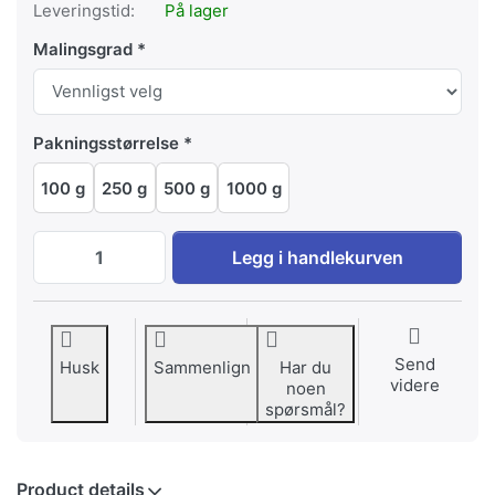
Leveringstid:
På lager
Malingsgrad
Pakningsstørrelse
100 g
250 g
500 g
1000 g
Ecuador, San Cristóbal, Galápagos til EU
Legg i handlekurven
Send
Husk
Sammenlign
Har du
videre
noen
spørsmål?
Product details